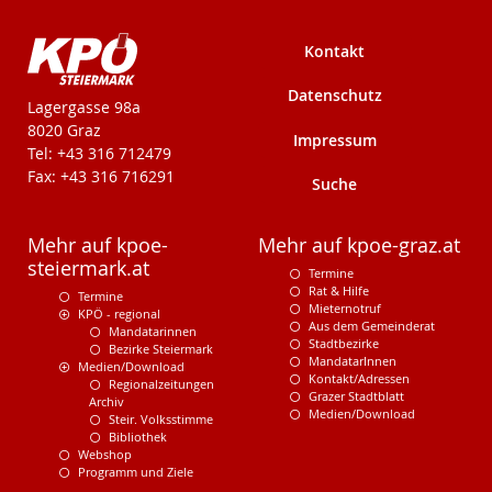
Kontakt
Datenschutz
KPÖ-Steiermark
Lagergasse 98a
8020 Graz
Impressum
Tel: +43 316 712479
Fax: +43 316 716291
Suche
Mehr auf kpoe-
Mehr auf kpoe-graz.at
steiermark.at
Termine
Rat & Hilfe
Termine
Mieternotruf
KPÖ - regional
Aus dem Gemeinderat
Mandatarinnen
Stadtbezirke
Bezirke Steiermark
MandatarInnen
Medien/Download
Kontakt/Adressen
Regionalzeitungen
Grazer Stadtblatt
Archiv
Medien/Download
Steir. Volksstimme
Bibliothek
Webshop
Programm und Ziele