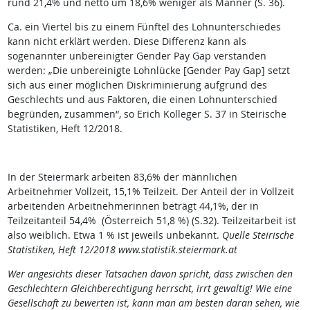
rund 21,4% und netto um 18,6% weniger als Männer (S. 36).
Ca. ein Viertel bis zu einem Fünftel des Lohnunterschiedes
kann nicht erklärt werden. Diese Differenz kann als
sogenannter unbereinigter Gender Pay Gap verstanden
werden: „Die unbereinigte Lohnlücke [Gender Pay Gap] setzt
sich aus einer möglichen Diskriminierung aufgrund des
Geschlechts und aus Faktoren, die einen Lohnunterschied
begründen, zusammen“, so Erich Kolleger S. 37 in Steirische
Statistiken, Heft 12/2018.
In der Steiermark arbeiten 83,6% der männlichen
Arbeitnehmer Vollzeit, 15,1% Teilzeit. Der Anteil der in Vollzeit
arbeitenden Arbeitnehmerinnen beträgt 44,1%, der in
Teilzeitanteil 54,4% (Österreich 51,8 %) (S.32). Teilzeitarbeit ist
also weiblich. Etwa 1 % ist jeweils unbekannt.
Quelle Steirische
Statistiken, Heft 12/2018 www.statistik.steiermark.at
Wer angesichts dieser Tatsachen davon spricht, dass zwischen den
Geschlechtern Gleichberechtigung herrscht, irrt gewaltig! Wie eine
Gesellschaft zu bewerten ist, kann man am besten daran sehen, wie