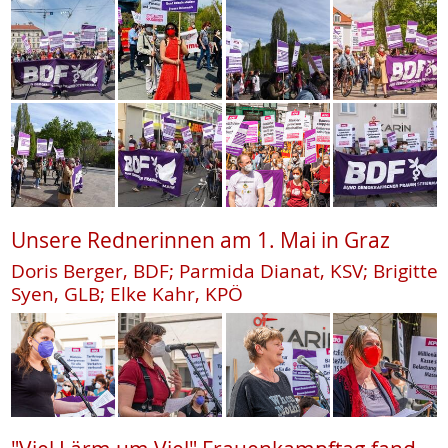
Unsere Rednerinnen am 1. Mai in Graz
Doris Berger, BDF; Parmida Dianat, KSV; Brigitte
Syen, GLB; Elke Kahr, KPÖ