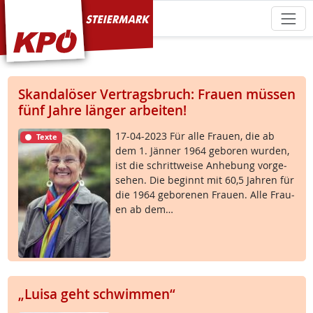
KPÖ Steiermark
Skandalöser Vertragsbruch: Frauen müssen
fünf Jahre länger arbeiten!
17-04-2023 Für al­le Frau­en, die ab
Texte
dem 1. Jän­ner 1964 ge­bo­ren wur­den,
ist die schritt­wei­se An­he­bung vor­ge­
se­hen. Die be­ginnt mit 60,5 Jah­ren für
die 1964 ge­bo­re­nen Frau­en. Al­le Frau­
en ab dem…
„Luisa geht schwimmen“