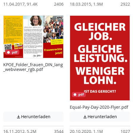
11.04.2017, 91.4K
2406
18.03.2015, 1.9M
2922
pdf
KPOE_Folder_frauen_DIN_lang
_webviewer_rgb.pdf
pdf
Equal-Pay-Day-2020-Flyer.pdf
Achtung: Diese Datei enthält unter Umstä
Achtung:
Herunterladen
Herunterladen


16.11.2012, 5.2M
3544
20.10.2020, 1.1M
1027