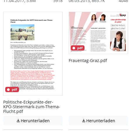
11.04.2017, 5.6M
5918
06.05.2015, 865.7K
4046
pdf
Frauentag-Graz.pdf
pdf
Politische-Eckpunkte-der-
KPÖ-Steiermark-zum-Thema-
Flucht.pdf
Achtung: Diese Datei enthält unter Umstä
Achtung:
Herunterladen
Herunterladen

