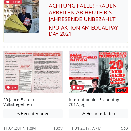
Texte
ACHTUNG FALLE! FRAUEN
ARBEITEN AB HEUTE BIS
JAHRESENDE UNBEZAHLT
KPÖ-AK­TI­ON AM EQUAL PAY
DAY 2021
jpg
jpg
20 Jahre Frauen-
Internationaler Frauentag
Volksbegehren
2017.jpg
Achtung: Diese Datei enthält unter Umstä
Achtung:
Herunterladen
Herunterladen


11.04.2017, 1.8M
1869
11.04.2017, 7.7M
1953