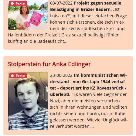
03-07-2022
Pro­jekt ge­gen se­xu­el­le
Texte
Be­läs­t­i­gung in Gra­zer Bä­d­ern.
„Ist
Lui­sa da?“, mit die­ser ein­fa­chen Fra­ge
kön­nen sich Per­so­nen, die sich in ei­
nem der sechs städ­ti­schen Frei- und
Hal­len­bä­d­ern der Frei­zeit Graz se­xu­ell be­läs­t­igt füh­len,
künf­tig an die Ba­de­auf­sicht…
Stolperstein für Anka Edlinger
23-06-2022
Im kom­mu­nis­ti­schen Wi­
Texte
der­stand - von Ge­sta­po 1944 ver­haf­
tet - de­por­tiert ins KZ Ra­vens­brück -
über­lebt!.
"Es wa­ren vie­le Geg­ner der
Na­zi, aber die meis­ten ver­kro­chen
sich in ih­ren Woh­nun­gen und woll­ten
nichts se­hen und hö­ren, nur in Ru­he
ge­las­sen wer­den. Wie­viel Un­glück wä­
re ver­hü­tet wor­den,…