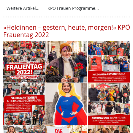
Weitere Artikel...
KPÖ Frauen Programme...
»Heldinnen – gestern, heute, morgen!« KPÖ
Frauentag 2022