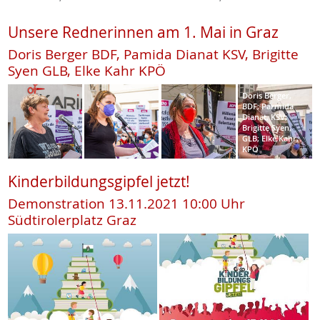
Unsere Rednerinnen am 1. Mai in Graz
Doris Berger BDF, Pamida Dianat KSV, Brigitte
Syen GLB, Elke Kahr KPÖ
Doris Berger,
BDF; Parmida
Dianat, KSV;
Brigitte Syen,
GLB; Elke Kahr,
KPÖ
Kinderbildungsgipfel jetzt!
Demonstration 13.11.2021 10:00 Uhr
Südtirolerplatz Graz