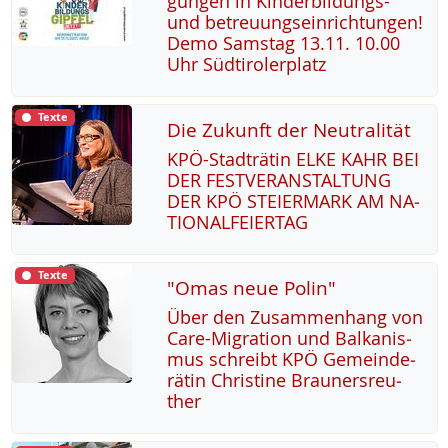
gun­gen in Kin­der­bil­dungs-
und be­t­reu­ung­s­ein­rich­tun­gen!
De­mo Sams­tag 13.11. 10.00
Uhr Süd­t­i­ro­ler­platz
Texte
Die Zukunft der Neutralität
KPÖ-Stadträ­tin EL­KE KAHR BEI
DER FEST­VER­AN­STAL­TUNG
DER KPÖ STEI­ER­MARK AM NA­
TIO­NAL­FEI­ER­TAG
Texte
"Omas neue Polin"
Über den Zu­sam­men­hang von
Ca­re-Mi­g­ra­ti­on und Bal­ka­nis­
mus sch­reibt KPÖ Ge­mein­de­
rä­tin Chris­ti­ne Brau­n­ers­reu­
ther