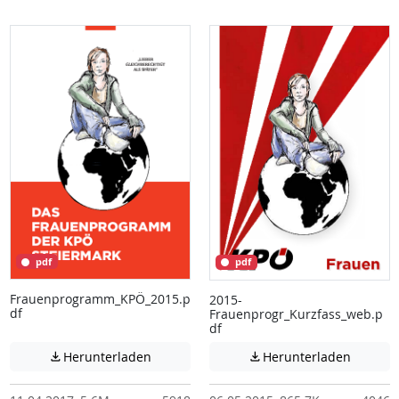
pdf
pdf
Frauenprogramm_KPÖ_2015.p
2015-
df
Frauenprogr_Kurzfass_web.p
df
Achtung: Diese Datei enthält unter Umstä
Achtung:
Herunterladen
Herunterladen

