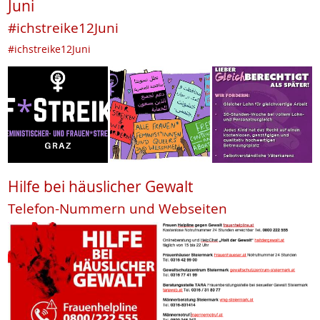
Juni
#ichstreike12Juni
#ichstreike12Juni
Hilfe bei häuslicher Gewalt
Telefon-Nummern und Webseiten