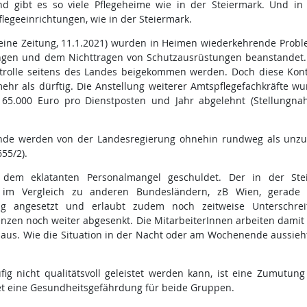
 gibt es so viele Pflegeheime wie in der Steiermark. Und in
flegeeinrichtungen, wie in der Steiermark.
leine Zeitung, 11.1.2021) wurden in Heimen wiederkehrende Prob
ngen und dem Nichttragen von Schutzausrüstungen beanstandet.
trolle seitens des Landes beigekommen werden. Doch diese Kont
 mehr als dürftig. Die Anstellung weiterer Amtspflegefachkräfte w
65.000 Euro pro Dienstposten und Jahr abgelehnt (Stellungna
de werden von der Landesregierung ohnehin rundweg als unz
55/2).
em eklatanten Personalmangel geschuldet. Der in der Ste
st im Vergleich zu anderen Bundesländern, zB Wien, gerade
rig angesetzt und erlaubt zudem noch zeitweise Unterschrei
zen noch weiter abgesenkt. Die MitarbeiterInnen arbeiten damit
us. Wie die Situation in der Nacht oder am Wochenende aussieht
g nicht qualitätsvoll geleistet werden kann, ist eine Zumutung
t eine Gesundheitsgefährdung für beide Gruppen.