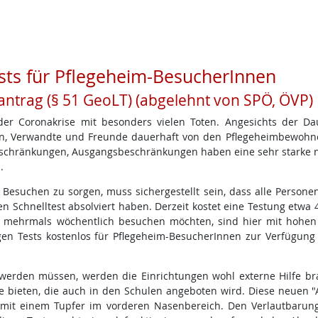
sts für Pflegeheim-BesucherInnen
antrag (§ 51 GeoLT) (abgelehnt von SPÖ, ÖVP)
der Coronakrise mit besonders vielen Toten. Angesichts der Da
in, Verwandte und Freunde dauerhaft von den Pflegeheimbewohn
eschränkungen, Ausgangsbeschränkungen haben eine sehr starke n
.
Besuchen zu sorgen, muss sichergestellt sein, dass alle Personen
n Schnelltest absolviert haben. Derzeit kostet eine Testung etwa 
n mehrmals wöchentlich besuchen möchten, sind hier mit hohen
igen Tests kostenlos für Pflegeheim-BesucherInnen zur Verfügung 
 werden müssen, werden die Einrichtungen wohl externe Hilfe br
te bieten, die auch in den Schulen angeboten wird. Diese neuen "
h mit einem Tupfer im vorderen Nasenbereich. Den Verlautbarun