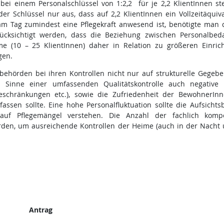
ei einem Personalschlüssel von 1:2,2 für je 2,2 KlientInnen st
der Schlüssel nur aus, dass auf 2,2 KlientInnen ein Vollzeitäquiv
am Tag zumindest eine Pflegekraft anwesend ist, benötigte man 
ücksichtigt werden, dass die Beziehung zwischen Personalbed
ime (10 – 25 KlientInnen) daher in Relation zu größeren Einric
gen.
tsbehörden bei ihren Kontrollen nicht nur auf strukturelle Gegeb
 Sinne einer umfassenden Qualitätskontrolle auch negative V
tsbeschränkungen etc.), sowie die Zufriedenheit der BewohnerIn
ssen sollte. Eine hohe Personalfluktuation sollte die Aufsicht
 auf Pflegemängel verstehen. Die Anzahl der fachlich komp
erden, um ausreichende Kontrollen der Heime (auch in der Nacht
Antrag