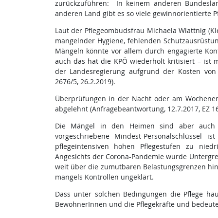
zurückzuführen: In keinem anderen Bundesland
anderen Land gibt es so viele gewinnorientierte P
Laut der Pflegeombudsfrau Michaela Wlattnig (K
mangelnder Hygiene, fehlenden Schutzausrüstu
Mängeln könnte vor allem durch engagierte Kon
auch das hat die KPÖ wiederholt kritisiert – ist
der Landesregierung aufgrund der Kosten von 
2676/5, 26.2.2019).
Überprüfungen in der Nacht oder am Wochenen
abgelehnt (Anfragebeantwortung, 12.7.2017, EZ 16
Die Mängel in den Heimen sind aber auch d
vorgeschriebene Mindest-Personalschlüssel i
pflegeintensiven hohen Pflegestufen zu nied
Angesichts der Corona-Pandemie wurde Untergren
weit über die zumutbaren Belastungsgrenzen hina
mangels Kontrollen ungeklärt.
Dass unter solchen Bedingungen die Pflege häufi
BewohnerInnen und die Pflegekräfte und bedeute