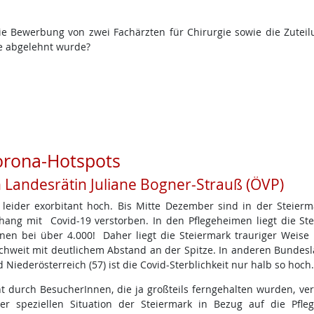
die Bewerbung von zwei Fachärzten für Chirurgie sowie die Zutei
e abgelehnt wurde?
Corona-Hotspots
n Landesrätin Juliane Bogner-Strauß (ÖVP)
 leider exorbitant hoch. Bis Mitte Dezember sind in der Steier
g mit Covid-19 verstorben. In den Pflegeheimen liegt die Ste
en bei über 4.000! Daher liegt die Steiermark trauriger Weise 
chweit mit deutlichem Abstand an der Spitze. In anderen Bundes
d Niederösterreich (57) ist die Covid-Sterblichkeit nur halb so hoch.
t durch BesucherInnen, die ja großteils ferngehalten wurden, ve
der speziellen Situation der Steiermark in Bezug auf die Pfle