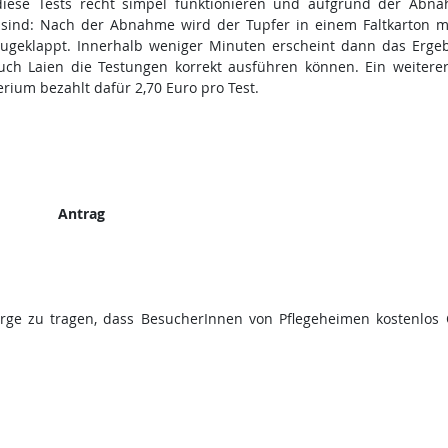
diese Tests recht simpel funktionieren und aufgrund der Abn
sind: Nach der Abnahme wird der Tupfer in einem Faltkarton mi
 zugeklappt. Innerhalb weniger Minuten erscheint dann das Erge
auch Laien die Testungen korrekt ausführen können. Ein weiterer
erium bezahlt dafür 2,70 Euro pro Test.
Antrag
orge zu tragen, dass BesucherInnen von Pflegeheimen kostenlos 