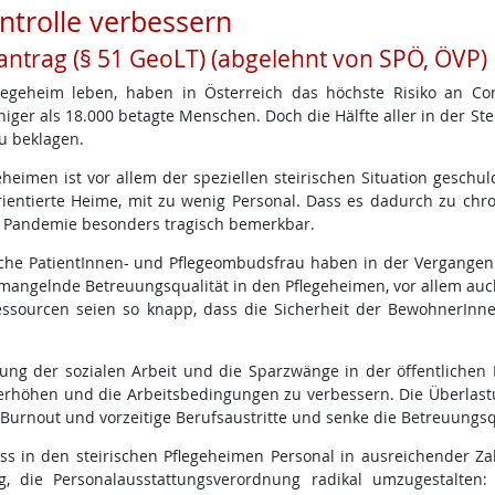
ntrolle verbessern
antrag (§ 51 GeoLT) (abgelehnt von SPÖ, ÖVP)
legeheim leben, haben in Österreich das höchste Risiko an Co
iger als 18.000 betagte Menschen. Doch die Hälfte aller in der St
u beklagen.
eheimen ist vor allem der speziellen steirischen Situation geschuld
orientierte Heime, mit zu wenig Personal. Dass es dadurch zu chr
r Pandemie besonders tragisch bemerkbar.
ische PatientInnen- und Pflegeombudsfrau haben in der Vergangen
 mangelnde Betreuungsqualität in den Pflegeheimen, vor allem auc
essourcen seien so knapp, dass die Sicherheit der BewohnerInne
erung der sozialen Arbeit und die Sparzwänge in der öffentlichen
zu erhöhen und die Arbeitsbedingungen zu verbessern. Die Überlas
Burnout und vorzeitige Berufsaustritte und senke die Betreuungsqu
s in den steirischen Pflegeheimen Personal in ausreichender Za
ig, die Personalausstattungsverordnung radikal umzugestalten: 