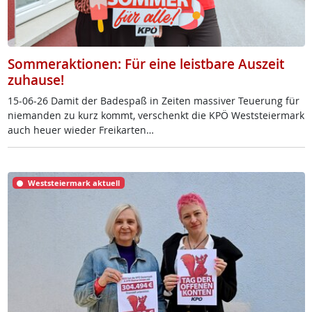
Sommeraktionen: Für eine leistbare Auszeit
zuhause!
15-06-26 Da­mit der Ba­de­spaß in Zei­ten mas­si­ver Teue­rung für
nie­man­den zu kurz kommt, ver­schenkt die KPÖ West­s­tei­er­mark
auch heu­er wie­der Frei­k­ar­ten…
Weststeiermark aktuell