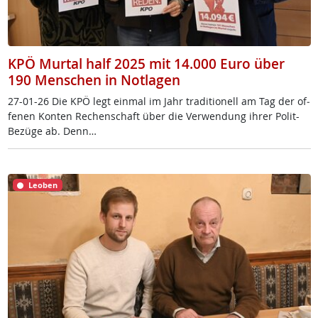
KPÖ Murtal half 2025 mit 14.000 Euro über
190 Menschen in Notlagen
27-01-26 Die KPÖ legt ein­mal im Jahr tra­di­tio­nell am Tag der of­
fe­nen Kon­ten Re­chen­schaft über die Ver­wen­dung ih­rer Po­lit-
Be­zü­ge ab. Denn…
Leoben