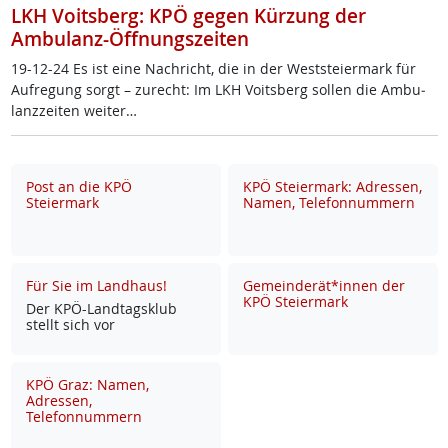
LKH Voitsberg: KPÖ gegen Kürzung der
Ambulanz-Öffnungszeiten
19-12-24 Es ist ei­ne Nach­richt, die in der West­s­tei­er­mark für
Auf­re­gung sorgt – zu­recht: Im LKH Voits­berg sol­len die Am­bu­
lanz­zei­ten wei­ter…
Post an die KPÖ
KPÖ Steiermark: Adressen,
Steiermark
Namen, Telefonnummern
Für Sie im Landhaus!
Gemeinderät*innen der
KPÖ Steiermark
Der KPÖ-Land­tags­klub
stellt sich vor
KPÖ Graz: Namen,
Adressen,
Telefonnummern