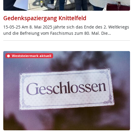
Gedenkspaziergang Knittelfeld
15-05-25 Am 8. Mai 2025 jähr­te sich das En­de des 2. Welt­kriegs
und die Be­f­rei­ung vom Fa­schis­mus zum 80. Mal. Die…
Weststeiermark aktuell