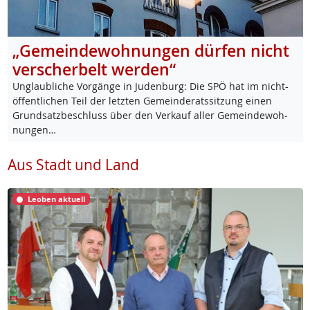
„Gemeindewohnungen dürfen nicht
verscherbelt werden“
Un­glaub­li­che Vor­gän­ge in Ju­den­burg: Die SPÖ hat im nicht-
öf­f­ent­li­chen Teil der letz­ten Ge­mein­de­rats­sit­zung ei­nen
Grund­satz­be­schluss über den Ver­kauf al­ler Ge­mein­de­woh­
nun­gen…
Aus Stadt und Land
Leoben aktuell