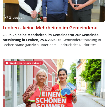
KPÖ-Leoben
Leoben - keine Mehrheiten im Gemeinderat
28-06-26
Kei­ne Mehr­hei­ten im Ge­mein­de­rat
Zur Ge­mein­de­
rats­sit­zung in Leo­ben, 25.6.2026
Die Ge­mein­de­rats­sit­zung in
Leo­ben stand gänz­lich un­ter dem Ein­druck des Rück­trit­tes…
Weststeiermark aktuell