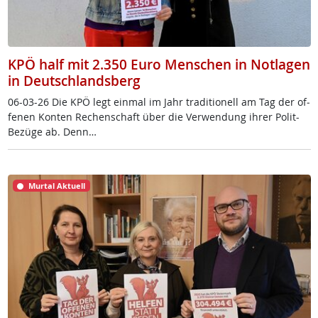
KPÖ half mit 2.350 Euro Menschen in Notlagen
in Deutschlandsberg
06-03-26 Die KPÖ legt ein­mal im Jahr tra­di­tio­nell am Tag der of­
fe­nen Kon­ten Re­chen­schaft über die Ver­wen­dung ih­rer Po­lit-
Be­zü­ge ab. Denn…
Murtal Aktuell