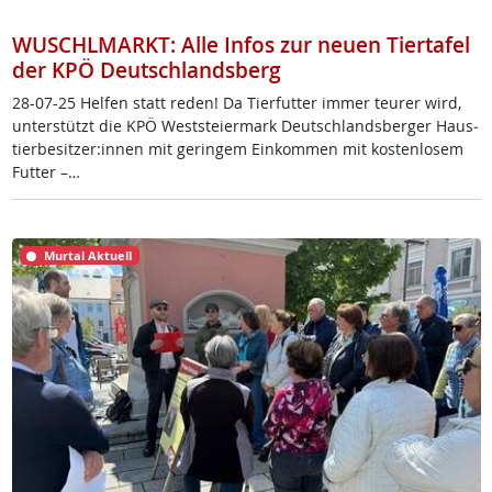
WUSCHLMARKT: Alle Infos zur neuen Tiertafel
der KPÖ Deutschlandsberg
28-07-25 Hel­fen statt re­den! Da Tier­fut­ter im­mer teu­rer wird,
un­ter­stützt die KPÖ West­s­tei­er­mark Deut­sch­lands­ber­ger Haus­
tier­be­sit­zer:in­nen mit ge­rin­gem Ein­kom­men mit kos­ten­lo­sem
Fut­ter –…
Murtal Aktuell