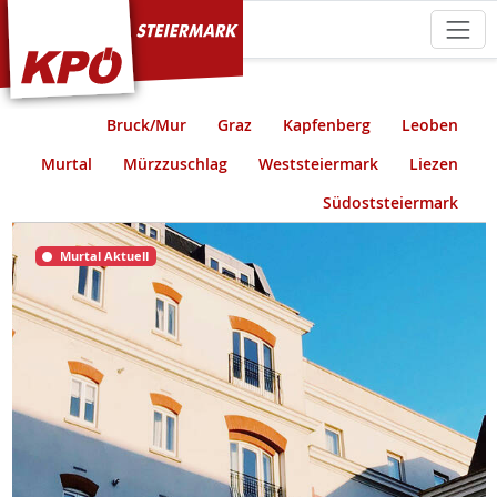
KPÖ Steiermark
Bruck/Mur
Graz
Kapfenberg
Leoben
Murtal
Mürzzuschlag
Weststeiermark
Liezen
Südoststeiermark
Murtal Aktuell