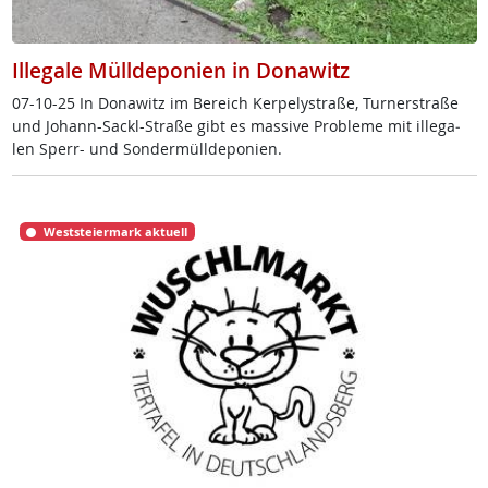
Illegale Mülldeponien in Donawitz
07-10-25 In Do­na­witz im Be­reich Ker­pe­ly­stra­ße, Tur­ner­stra­ße
und Jo­hann-Sackl-Stra­ße gibt es mas­si­ve Pro­b­le­me mit il­le­ga­
len Sperr- und Son­der­müll­de­po­ni­en.
Weststeiermark aktuell