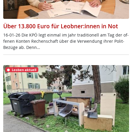
Über 13.800 Euro für Leobner:innen in Not
16-01-26 Die KPÖ legt ein­mal im Jahr tra­di­tio­nell am Tag der of­
fe­nen Kon­ten Re­chen­schaft über die Ver­wen­dung ih­rer Po­lit-
Be­zü­ge ab. Denn…
Leoben aktuell