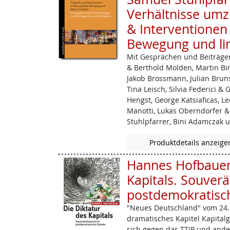
Verhältnisse umz
& Interventionen 
Bewegung und li
Mit Gesprächen und Beiträgen
& Berthold Molden, Martin Birk
Jakob ­Brossmann, Julian Brun
Tina Leisch, Silvia Federici & 
Hengst, George Katsiaficas, L
Manotti, Lukas Oberndorfer &
Stuhlpfarrer, Bini Adamczak 
Produktdetails anzeige
Hannes Hofbauer:
Kapitals. Souverä
postdemokratisch
"Neues Deutschland" vom 24. 
dramatisches Kapitel Kapitalges
sich gegen das TTIP und and