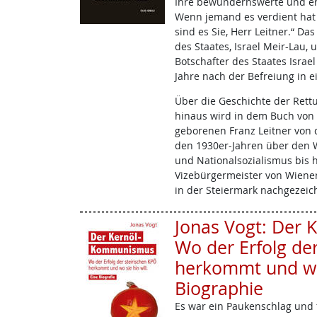
Ihre bewundernswerte und er
Wenn jemand es verdient hat
sind es Sie, Herr Leitner.“ D
des Staates, Israel Meir-Lau,
Botschafter des Staates Israel
Jahre nach der Befreiung in e
Über die Geschichte der Ret
hinaus wird in dem Buch von
geborenen Franz Leitner von d
den 1930er-Jahren über den 
und Nationalsozialismus bis h
Vizebürgermeister von Wiene
in der Steiermark nachgezeic
Jonas Vogt: Der
Wo der Erfolg de
herkommt und wo s
Biographie
Es war ein Paukenschlag und f