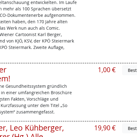
ltanschauung entwickelten. Im Laufe
in mehr als 100 Sprachen übersetzt
ESCO-Dokumentenerbe aufgenommen.
eiten haben, den 170 Jahre alten
s das Werk nun auch als Comic.
iener Cartoonist Karl Berger,
d von KJÖ, KSV, der KPÖ Steiermark
PÖ Steiermark. Zweite Auflage,
er
1,00 €
em!
che Gesundheitssystem gründlich
e in einer umfangreichen Broschüre
sten Fakten, Vorschläge und
Kurzfassung unter dem Titel „So
ssystem“ zusammengefasst.
er, Leo Kühberger,
19,90 €
er (Hg.) Alle