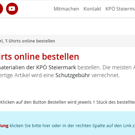
Mitmachen
Kontakt
KPÖ Steierm
l, T-Shirts online bestellen
irts online bestellen
terialien der KPÖ Steiermark
bestellen. Die meisten A
ertige Artikel wird eine
Schutzgebühr
verrechnet.
Klicken auf den Button Bestellen wird jeweils 1 Stück des bestellte
lung
klicken Sie bitte hier oder in der rechten Spalte auf den Link 