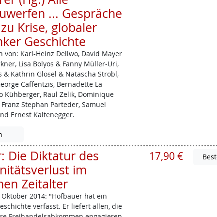
uwerfen ... Gespräche
zu Krise, globaler
nker Geschichte
 von: Karl-Heinz ­Dellwo, David Mayer
ner, Lisa Bolyos & Fanny Müller­-Uri,
s & Kathrin Glösel & Natascha Strobl,
George ­Caffentzis, Bernadette La
eo Kühberger, Raul Zelik, Dominique
 Franz Stephan Parteder, Samuel
und Ernest Kaltenegger.
n
 Die Diktatur des
17,90 €
nitätsverlust im
en Zeitalter
Oktober 2014: "Hofbauer hat ein
chichte verfasst. Er liefert allen, die
ere Freihandelsabkommen engagieren,