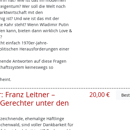
rin hat? Wie ist das im modernen
igentum? Wer soll die Welt noch
arktwirtschaft mit den
ig ist? Und wie ist das mit der
ke Kahr steht? Wenn Wladimir Putin
fen kann, bieten dann wirklich Love &
?
t einfach 1970er-Jahre-
politischen Herausforderungen einer
chende Antworten auf diese Fragen
schaftssystem keineswegs so
heint.
 Franz Leitner –
20,00 €
Gerechter unter den
erzeichnende, ehemalige Häftlinge
chenwald, sind voller Dankbarkeit für