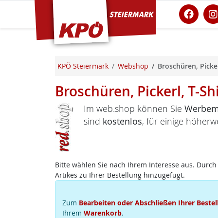
KPÖ Steiermark
KPÖ Steiermark
Webshop
Broschüren, Picker
Broschüren, Pickerl, T-Sh
Im web.shop können Sie
Werbema
sind
kostenlos
, für einige höherw
Bitte wählen Sie nach Ihrem Interesse aus. Durch 
Artikes zu Ihrer Bestellung hinzugefügt.
Zum
Bearbeiten oder Abschließen Ihrer Bestel
Ihrem
Warenkorb
.