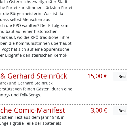
: In Österreichs zweitgrößter Stadt
e Partei zur stimmenstärksten Partei
hr die Bürgermeisterin. Was ist da
, dass selbst Menschen aus
ich die KPÖ wählten? Der Erfolg kam
nd baut auf einer historischen
ark auf, wo die KPÖ traditionell ihre
aben die Kommunist:innen überhaupt
as Vogt hat sich auf eine Spurensuche
er Biografie den steirischen Kernöl-
 & Gerhard Steinrück
15,00 €
arre) und Gerhard Steinrück
erstützt von feinen Gästen, durch eine
untry- und Folk-Songs.
che Comic-Manifest
3,00 €
st ein Text aus dem Jahr 1848, in
ngels große Teile der später als