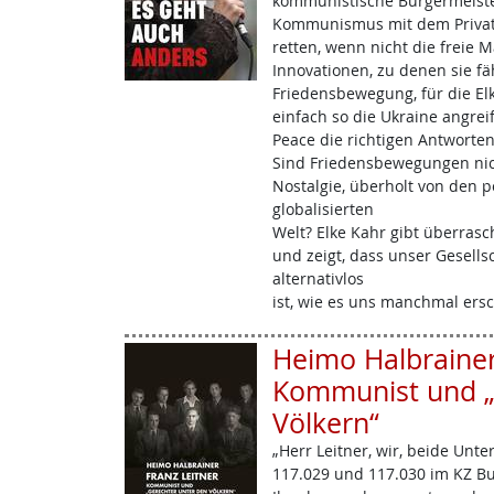
kommunistische Bürgermeiste
Kommunismus mit dem Private
retten, wenn nicht die freie M
Innovationen, zu denen sie fäh
Friedensbewegung, für die El
einfach so die Ukraine angrei
Peace die richtigen Antworten
Sind Friedensbewegungen nich
Nostalgie, überholt von den 
globalisierten
Welt? Elke Kahr gibt überras
und zeigt, dass unser Gesell
alternativlos
ist, wie es uns manchmal ersc
Heimo Halbrainer:
Kommunist und „
Völkern“
„Herr Leitner, wir, beide Unt
117.029 und 117.030 im KZ Bu