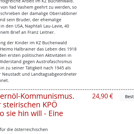
folgreiche Arbeit im KZ Buchenwald.
 von Yad Vashem geehrt zu werden, so
as schrieben der damalige Oberrabbiner
 und sein Bruder, der ehemalige
 in den USA, Naphtali Lau-Lavie, 40
inem Brief an Franz Leitner.
tung der Kinder im KZ Buchenwald
 Heimo Halbrainer das Leben des 1918
en ersten politischen Aktivitäten in
Widerstand gegen Austrofaschismus
in zu seiner Tätigkeit nach 1945 als
r Neustadt und Landtagsabgeordneter
hnet.
 Kernöl-Kommunismus.
24,90 €
r steirischen KPÖ
ie hin will - Eine
ür die österreichischen