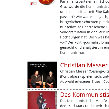
Parlamentsparteien ein Schock
Graz wurde die Kommunistisch
und stellt seither mit Elke Ka
passiert? Wie war es möglich
bürgerlichen Schichten plötzl
nur teilweise überraschend u
Sondersituation in der Steierm
Hochburgen hat. Doch was h
vor? Der Politikjournalist Jon
gemacht und analysiert in ein
Kommunismus.
Christian Masser
Christian Masser (Gesang/Git
(Kontrabass) spielen sich, unt
Auswahl erlesener Blues-, Co
Das Kommunistis
Das Kommunistische Manifest i
dem Karl Marx und Friedrich E