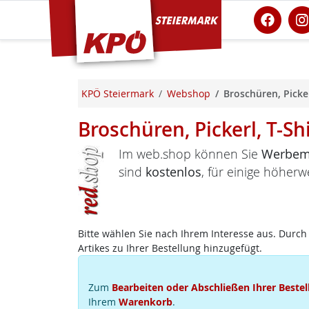
KPÖ Steiermark
KPÖ Steiermark
Webshop
Broschüren, Picker
Broschüren, Pickerl, T-Sh
Im web.shop können Sie
Werbema
sind
kostenlos
, für einige höherw
Bitte wählen Sie nach Ihrem Interesse aus. Durch 
Artikes zu Ihrer Bestellung hinzugefügt.
Zum
Bearbeiten oder Abschließen Ihrer Bestel
Ihrem
Warenkorb
.