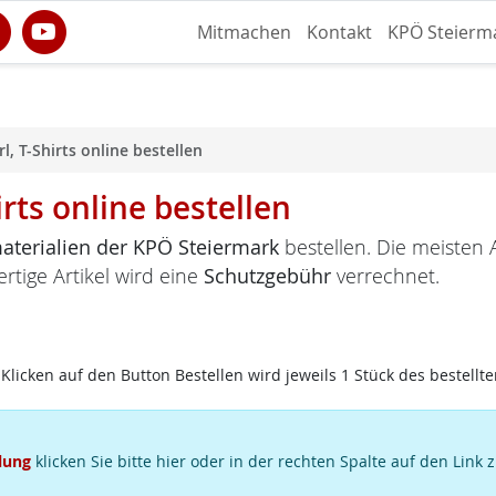
Mitmachen
Kontakt
KPÖ Steierm
l, T-Shirts online bestellen
irts online bestellen
terialien der KPÖ Steiermark
bestellen. Die meisten A
ertige Artikel wird eine
Schutzgebühr
verrechnet.
Klicken auf den Button Bestellen wird jeweils 1 Stück des bestellte
lung
klicken Sie bitte hier oder in der rechten Spalte auf den Link 