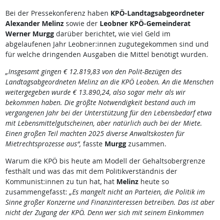
Bei der Pressekonferenz haben
KPÖ-Landtagsabgeordneter
Alexander Melinz
sowie der
Leobner KPÖ-Gemeinderat
Werner Murgg
darüber berichtet, wie viel Geld im
abgelaufenen Jahr Leobner:innen zugutegekommen sind und
für welche dringenden Ausgaben die Mittel benötigt wurden.
„Insgesamt gingen € 12.819,83 von den Polit-Bezügen des
Landtagsabgeordneten Melinz an die KPÖ Leoben. An die Menschen
weitergegeben wurde € 13.890,24, also sogar mehr als wir
bekommen haben. Die größte Notwendigkeit bestand auch im
vergangenen Jahr bei der Unterstützung für den Lebensbedarf etwa
mit Lebensmittelgutscheinen, aber natürlich auch bei der Miete.
Einen großen Teil machten 2025 diverse Anwaltskosten für
Mietrechtsprozesse aus“,
fasste
Murgg
zusammen.
Warum die KPÖ bis heute am Modell der Gehaltsobergrenze
festhält und was das mit dem Politikverständnis der
Kommunist:innen zu tun hat, hat
Melinz
heute so
zusammengefasst:
„Es mangelt nicht an Parteien, die Politik im
Sinne großer Konzerne und Finanzinteressen betreiben. Das ist aber
nicht der Zugang der KPÖ. Denn wer sich mit seinem Einkommen