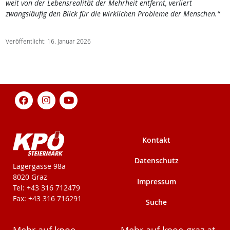
weit von der Lebensrealität der Mehrheit entfernt, verliert
zwangsläufig den Blick für die wirklichen Probleme der Menschen.“
Veröffentlicht: 16. Januar 2026
Kontakt
Datenschutz
KPÖ-Steiermark
Lagergasse 98a
8020 Graz
Impressum
Tel: +43 316 712479
Fax: +43 316 716291
Suche