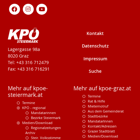
Kontakt
Datenschutz
KPÖ-Steiermark
Lagergasse 98a
8020 Graz
Impressum
Tel: +43 316 712479
Fax: +43 316 716291
Suche
Mehr auf kpoe-
Mehr auf kpoe-graz.at
steiermark.at
Termine
Rat & Hilfe
Termine
Mieternotruf
KPÖ - regional
Aus dem Gemeinderat
Mandatarinnen
Stadtbezirke
Bezirke Steiermark
MandatarInnen
Medien/Download
Kontakt/Adressen
Regionalzeitungen
Grazer Stadtblatt
Archiv
Medien/Download
Steir. Volksstimme