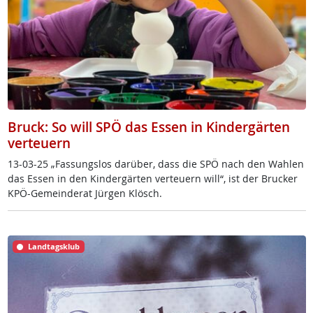
Bruck: So will SPÖ das Essen in Kindergärten
verteuern
13-03-25 „Fas­sungs­los dar­über, dass die SPÖ nach den Wah­len
das Es­sen in den Kin­der­gär­ten verteu­ern wil­l“, ist der Bru­cker
KPÖ-Ge­mein­de­rat Jür­gen Klösch.
Landtagsklub