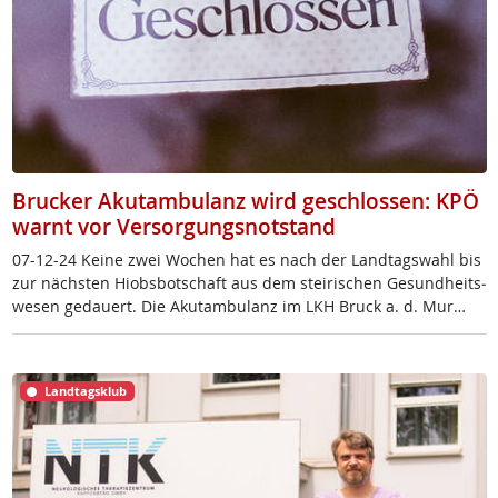
Brucker Akutambulanz wird geschlossen: KPÖ
warnt vor Versorgungsnotstand
07-12-24 Kei­ne zwei Wo­chen hat es nach der Land­tags­wahl bis
zur nächs­ten Hi­obs­bot­schaft aus dem stei­ri­schen Ge­sund­heits­
we­sen ge­dau­ert. Die Akutam­bu­lanz im LKH Bruck a. d. Mur…
Landtagsklub