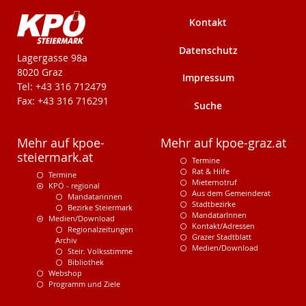
Kontakt
Datenschutz
KPÖ-Steiermark
Lagergasse 98a
8020 Graz
Impressum
Tel: +43 316 712479
Fax: +43 316 716291
Suche
Mehr auf kpoe-
Mehr auf kpoe-graz.at
steiermark.at
Termine
Rat & Hilfe
Termine
Mieternotruf
KPÖ - regional
Aus dem Gemeinderat
Mandatarinnen
Stadtbezirke
Bezirke Steiermark
MandatarInnen
Medien/Download
Kontakt/Adressen
Regionalzeitungen
Grazer Stadtblatt
Archiv
Medien/Download
Steir. Volksstimme
Bibliothek
Webshop
Programm und Ziele