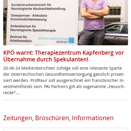
KPÖ warnt: Therapiezentrum Kapfenberg vor
Übernahme durch Spekulanten!
20-06-24 Me­di­en­be­rich­ten zu­fol­ge soll ei­ne re­le­van­te Spar­te
der ös­t­er­rei­chi­schen Ge­sund­heits­ver­sor­gung gänz­lich pri­va­ti­
siert wer­den. Pro­fi­teur soll aus­ge­rech­net ein fran­zö­si­scher In­
vest­ment­fonds sein. PAI Part­ners gilt als so­ge­nann­te „Heu­sch­
re­cke“:…
Zeitungen, Broschüren, Informationen