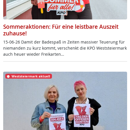
Sommeraktionen: Für eine leistbare Auszeit
zuhause!
15-06-26 Da­mit der Ba­de­spaß in Zei­ten mas­si­ver Teue­rung für
nie­man­den zu kurz kommt, ver­schenkt die KPÖ West­s­tei­er­mark
auch heu­er wie­der Frei­k­ar­ten…
Weststeiermark aktuell