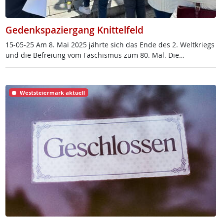
Gedenkspaziergang Knittelfeld
15-05-25 Am 8. Mai 2025 jähr­te sich das En­de des 2. Welt­kriegs
und die Be­f­rei­ung vom Fa­schis­mus zum 80. Mal. Die…
Weststeiermark aktuell