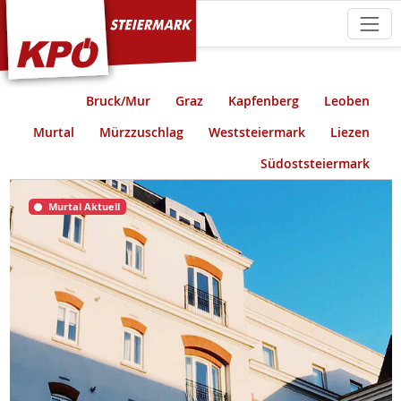
KPÖ Steiermark
Bruck/Mur
Graz
Kapfenberg
Leoben
Murtal
Mürzzuschlag
Weststeiermark
Liezen
Südoststeiermark
Murtal Aktuell