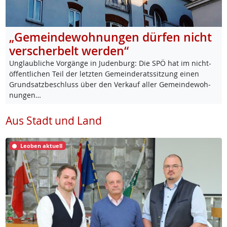
„Gemeindewohnungen dürfen nicht
verscherbelt werden“
Un­glaub­li­che Vor­gän­ge in Ju­den­burg: Die SPÖ hat im nicht-
öf­f­ent­li­chen Teil der letz­ten Ge­mein­de­rats­sit­zung ei­nen
Grund­satz­be­schluss über den Ver­kauf al­ler Ge­mein­de­woh­
nun­gen…
Aus Stadt und Land
Leoben aktuell