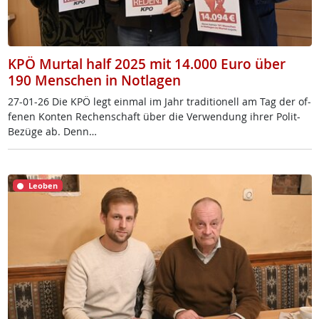
KPÖ Murtal half 2025 mit 14.000 Euro über
190 Menschen in Notlagen
27-01-26 Die KPÖ legt ein­mal im Jahr tra­di­tio­nell am Tag der of­
fe­nen Kon­ten Re­chen­schaft über die Ver­wen­dung ih­rer Po­lit-
Be­zü­ge ab. Denn…
Leoben