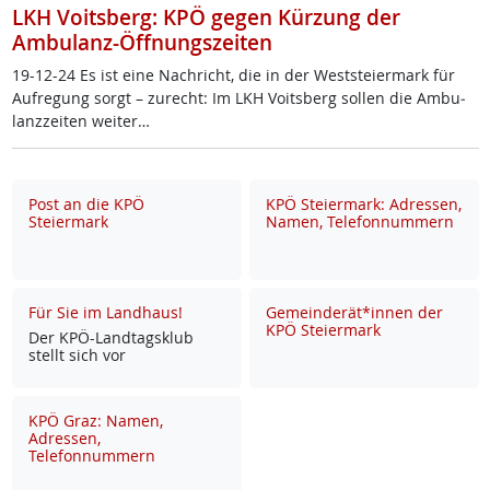
LKH Voitsberg: KPÖ gegen Kürzung der
Ambulanz-Öffnungszeiten
19-12-24 Es ist ei­ne Nach­richt, die in der West­s­tei­er­mark für
Auf­re­gung sorgt – zu­recht: Im LKH Voits­berg sol­len die Am­bu­
lanz­zei­ten wei­ter…
Post an die KPÖ
KPÖ Steiermark: Adressen,
Steiermark
Namen, Telefonnummern
Für Sie im Landhaus!
Gemeinderät*innen der
KPÖ Steiermark
Der KPÖ-Land­tags­klub
stellt sich vor
KPÖ Graz: Namen,
Adressen,
Telefonnummern