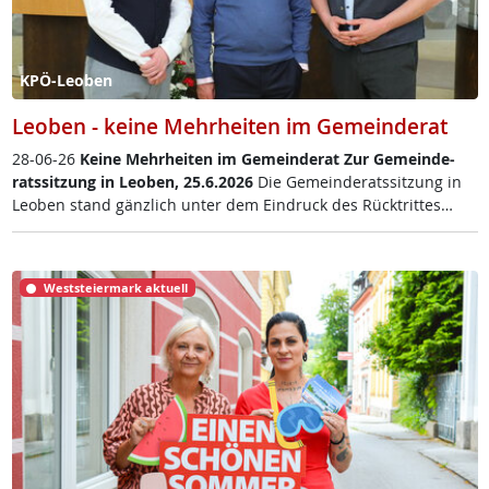
KPÖ-Leoben
Leoben - keine Mehrheiten im Gemeinderat
28-06-26
Kei­ne Mehr­hei­ten im Ge­mein­de­rat
Zur Ge­mein­de­
rats­sit­zung in Leo­ben, 25.6.2026
Die Ge­mein­de­rats­sit­zung in
Leo­ben stand gänz­lich un­ter dem Ein­druck des Rück­trit­tes…
Weststeiermark aktuell