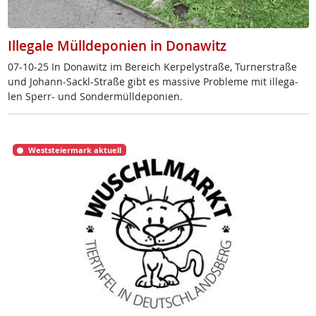
Illegale Mülldeponien in Donawitz
07-10-25 In Do­na­witz im Be­reich Ker­pe­ly­stra­ße, Tur­ner­stra­ße
und Jo­hann-Sackl-Stra­ße gibt es mas­si­ve Pro­b­le­me mit il­le­ga­
len Sperr- und Son­der­müll­de­po­ni­en.
Weststeiermark aktuell