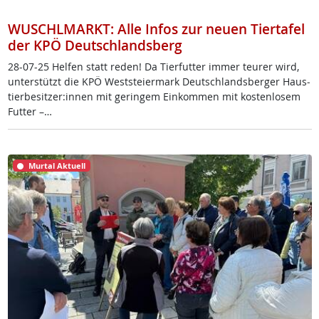
WUSCHLMARKT: Alle Infos zur neuen Tiertafel
der KPÖ Deutschlandsberg
28-07-25 Hel­fen statt re­den! Da Tier­fut­ter im­mer teu­rer wird,
un­ter­stützt die KPÖ West­s­tei­er­mark Deut­sch­lands­ber­ger Haus­
tier­be­sit­zer:in­nen mit ge­rin­gem Ein­kom­men mit kos­ten­lo­sem
Fut­ter –…
Murtal Aktuell