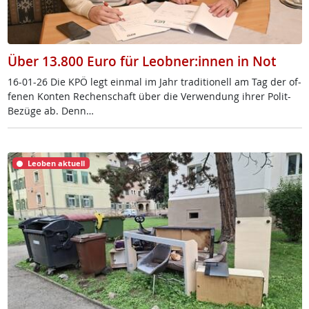
Über 13.800 Euro für Leobner:innen in Not
16-01-26 Die KPÖ legt ein­mal im Jahr tra­di­tio­nell am Tag der of­
fe­nen Kon­ten Re­chen­schaft über die Ver­wen­dung ih­rer Po­lit-
Be­zü­ge ab. Denn…
Leoben aktuell