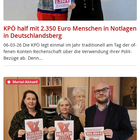
KPÖ half mit 2.350 Euro Menschen in Notlagen
in Deutschlandsberg
06-03-26 Die KPÖ legt ein­mal im Jahr tra­di­tio­nell am Tag der of­
fe­nen Kon­ten Re­chen­schaft über die Ver­wen­dung ih­rer Po­lit-
Be­zü­ge ab. Denn…
Murtal Aktuell