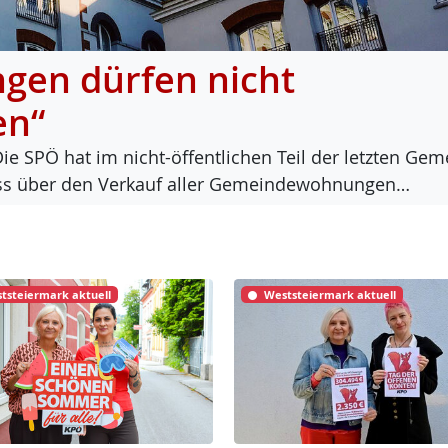
en dürfen nicht
en“
Die SPÖ hat im nicht-öf­f­ent­li­chen Teil der letz­ten Ge­m
luss über den Ver­kauf al­ler Ge­mein­de­woh­nun­gen…
tsteiermark aktuell
Weststeiermark aktuell