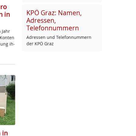
uro
KPÖ Graz: Namen,
n in
Adressen,
Telefonnummern
m Jahr
Adres­sen und Te­le­fon­num­mern
n Kon­ten
der KPÖ Graz
dung ih­
 in