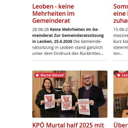
Leoben - keine
Somm
Mehrheiten im
eine 
Gemeinderat
zuha
28-06-26
Kei­ne Mehr­hei­ten im Ge­
15-06-2
mein­de­rat
Zur Ge­mein­de­rats­sit­zung
mas­si­
in Leo­ben, 25.6.2026
Die Ge­mein­de­
kurz ko
rats­sit­zung in Leo­ben stand gänz­lich
s­tei­er
un­ter dem Ein­druck des Rück­trit­tes…
ten…
Murtal Aktuell
Leo
KPÖ Murtal half 2025 mit
Über