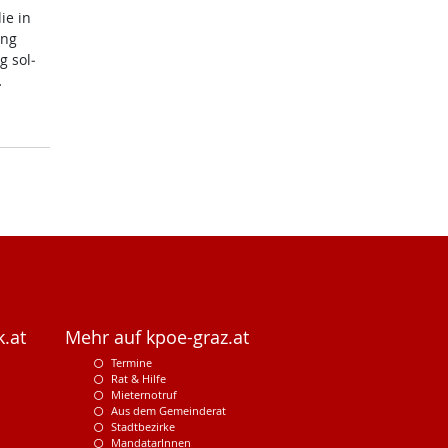
die in
ung
g sol­
…
.at
Mehr auf kpoe-graz.at
Termine
Rat & Hilfe
Mieternotruf
Aus dem Gemeinderat
Stadtbezirke
MandatarInnen