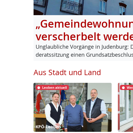
„Gemeindewohnung
verscherbelt werd
Un­glaub­li­che Vor­gän­ge in Ju­den­burg: 
de­rats­sit­zung ei­nen Grund­satz­be­sch
Aus Stadt und Land
Leoben aktuell
Wes
KPÖ-Leoben