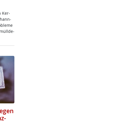
h Ker­
o­hann-
­b­le­me
­müll­de­
gegen
z-