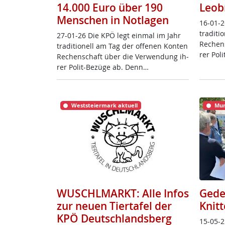
14.000 Euro über 190
Leob
Menschen in Notlagen
16-01-2
tra­di­t
27-01-26 Die KPÖ legt ein­mal im Jahr
Re­chen
tra­di­tio­nell am Tag der of­fe­nen Kon­ten
rer Po­l
Re­chen­schaft über die Ver­wen­dung ih­
rer Po­lit-Be­zü­ge ab. Denn…
Weststeiermark aktuell
Mur
WUSCHLMARKT: Alle Infos
Gede
zur neuen Tiertafel der
Knitt
KPÖ Deutschlandsberg
15-05-2