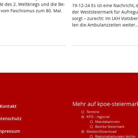
de des 2. Welt­kriegs und die Be­
19-12-24 Es ist ei­ne Nach­richt, 
ng vom Fa­schis­mus zum 80. Mal.
der West­s­tei­er­mark für Auf­re­g
sorgt – zu­recht: Im LKH Voits­ber
len die Am­bu­lanz­zei­ten wei­ter
Mehr auf kpoe-steiermark
Kontakt
Termine
KPÖ - regional
tenschutz
Mandatarinnen
Bezirke Steiermark
mpressum
Medien/Download
Regionalzeitungen Archiv