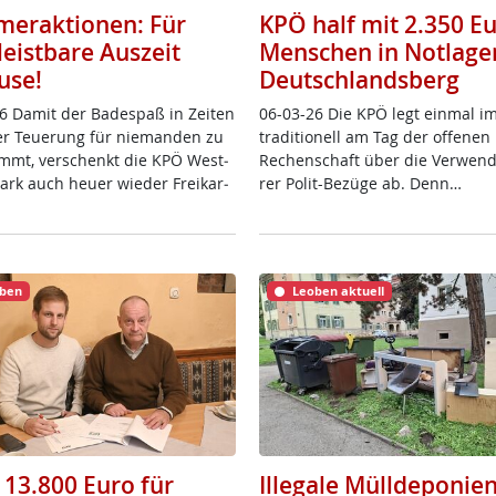
eraktionen: Für
KPÖ half mit 2.350 E
leistbare Auszeit
Menschen in Notlage
use!
Deutschlandsberg
6 Da­mit der Ba­de­spaß in Zei­ten
06-03-26 Die KPÖ legt ein­mal i
ver Teue­rung für nie­man­den zu
tra­di­tio­nell am Tag der of­fe­ne
mmt, ver­schenkt die KPÖ West­
Re­chen­schaft über die Ver­wen­
­mark auch heu­er wie­der Frei­k­ar­
rer Po­lit-Be­zü­ge ab. Denn…
ben
Leoben aktuell
 13.800 Euro für
Illegale Mülldeponien