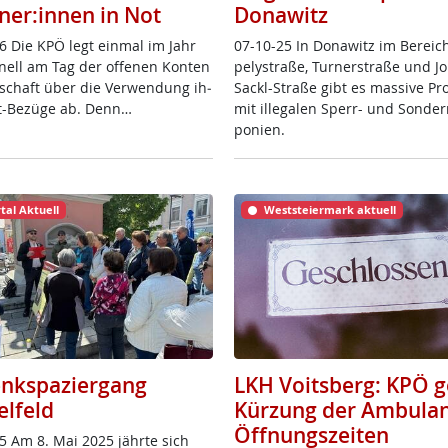
ner:innen in Not
Donawitz
6 Die KPÖ legt ein­mal im Jahr
07-10-25 In Do­na­witz im Be­reic
io­nell am Tag der of­fe­nen Kon­ten
pe­ly­stra­ße, Tur­ner­stra­ße und J
­schaft über die Ver­wen­dung ih­
Sackl-Stra­ße gibt es mas­si­ve Pro
it-Be­zü­ge ab. Denn…
mit il­le­ga­len Sperr- und Son­der
po­ni­en.
tal Aktuell
Weststeiermark aktuell
nkspaziergang
LKH Voitsberg: KPÖ 
elfeld
Kürzung der Ambulan
Öffnungszeiten
5 Am 8. Mai 2025 jähr­te sich