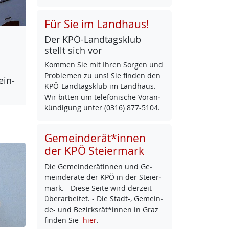
Für Sie im Landhaus!
Der KPÖ-Land­tags­klub
stellt sich vor
Kom­men Sie mit Ih­ren Sor­gen und
Pro­b­le­men zu uns! Sie fin­den den
ein­
KPÖ-Land­tags­klub im Land­haus.
Wir bit­ten um te­le­fo­ni­sche Vor­an­
kün­di­gung un­ter (0316) 877-5104.
Gemeinderät*innen
der KPÖ Steiermark
Die Ge­mein­de­rä­tin­nen und Ge­
mein­de­rä­te der KPÖ in der Stei­er­
mark. - Die­se Sei­te wird der­zeit
über­ar­bei­tet. - Die Stadt-, Ge­mein­
de- und Be­zirks­rät*in­nen in Graz
fin­den Sie
hier
.