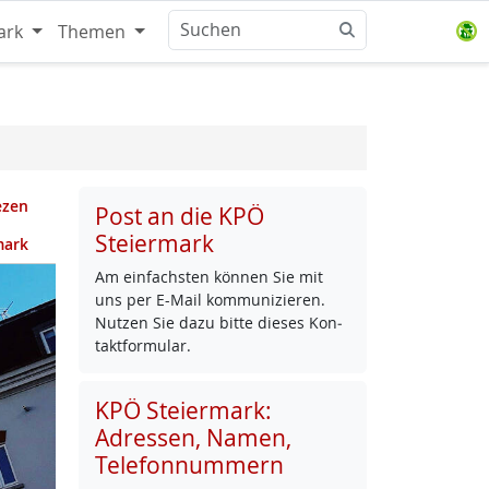
ark
Themen
ezen
Post an die KPÖ
Steiermark
mark
Am ein­fachs­ten kön­nen Sie mit
uns per E-Mail kom­mu­ni­zie­ren.
Nut­zen Sie da­zu bit­te die­ses Kon­
takt­for­mu­lar.
KPÖ Steiermark:
Adressen, Namen,
Telefonnummern