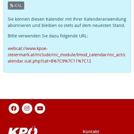
iCAL
Sie können diesen Kalender mit Ihrer Kalenderanwendung
abonnieren und bleiben so stets auf dem neuesten Stand.
Bitte verwenden Sie dazu folgende URL:
webcal://www.kpoe-
steiermark.at/include/inc_module/tmod_calendar/inc_act/c
alendar.ical.php?cat=8%7C9%7C11%7C12
Kontakt