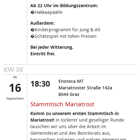
Ab 22 Uhr im Bildungszentrum:
�Hakkaapäälle
Außerdem:
�Kinderprogramm für Jung & Alt
�Schätzspiel mit tollen Preisen
Bei jeder Witterung.
Eintritt frei.
KW 38
Mi
18:30
Enoteca MT
16
Mariatroster Straße 142a
8044
Graz
September
Stammtisch Mariatrost
Komm zu unserem ersten Stammtisch in
Mariatrost!
In lockerer und geselliger Runde
tauschen wir uns über die Arbeit im
Gemeinderat und des Bezirksrats aus,
besprechen Anliegen und wälzen gemeinsam