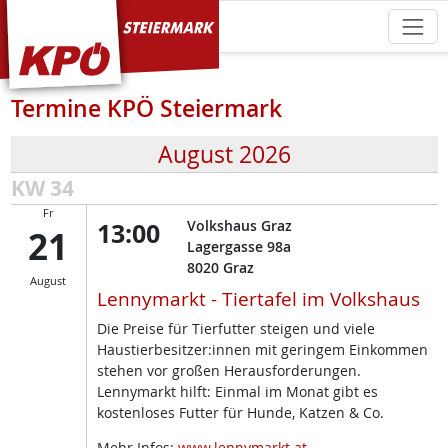
KPÖ Steiermark
Termine KPÖ Steiermark
August 2026
KW 34
Fr
13:00
Volkshaus Graz
21
Lagergasse 98a
8020
Graz
August
Lennymarkt - Tiertafel im Volkshaus
Die Preise für Tierfutter steigen und viele
Haustierbesitzer:innen mit geringem Einkommen
stehen vor großen Herausforderungen.
Lennymarkt hilft: Einmal im Monat gibt es
kostenloses Futter für Hunde, Katzen & Co.
Mehr Infos:
www.lennymarkt.at