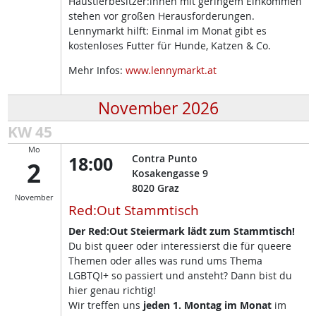
Haustierbesitzer:innen mit geringem Einkommen
stehen vor großen Herausforderungen.
Lennymarkt hilft: Einmal im Monat gibt es
kostenloses Futter für Hunde, Katzen & Co.
Mehr Infos:
www.lennymarkt.at
November 2026
KW 45
Mo
18:00
Contra Punto
2
Kosakengasse 9
8020
Graz
November
Red:Out Stammtisch
Der Red:Out Steiermark lädt zum Stammtisch!
Du bist queer oder interessierst die für queere
Themen oder alles was rund ums Thema
LGBTQI+ so passiert und ansteht? Dann bist du
hier genau richtig!
Wir treffen uns
jeden 1. Montag im Monat
im