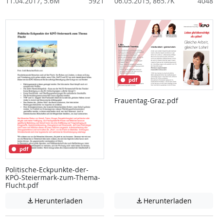
11.04.2017, 5.6M
5921
06.05.2015, 865.7K
4048
pdf
Frauentag-Graz.pdf
pdf
Politische-Eckpunkte-der-
KPÖ-Steiermark-zum-Thema-
Flucht.pdf
Achtung: Diese Datei enthält unter Umstä
Achtung:
Herunterladen
Herunterladen

