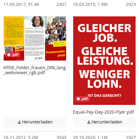
11.04.2017, 91.4K
2407
18.03.2015, 1.9M
2923
pdf
KPOE_Folder_frauen_DIN_lang
_webviewer_rgb.pdf
pdf
Equal-Pay-Day-2020-Flyer.pdf
Achtung: Diese Datei enthält unter Umstä
Achtung:
Herunterladen
Herunterladen


16.11.2012, 5.2M
3545
20.10.2020, 1.1M
1027