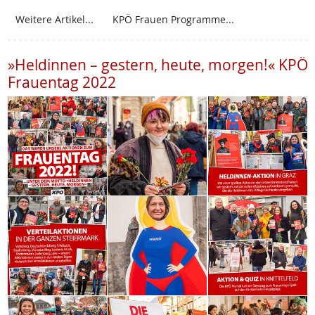
Weitere Artikel...
KPÖ Frauen Programme...
»Heldinnen – gestern, heute, morgen!« KPÖ
Frauentag 2022