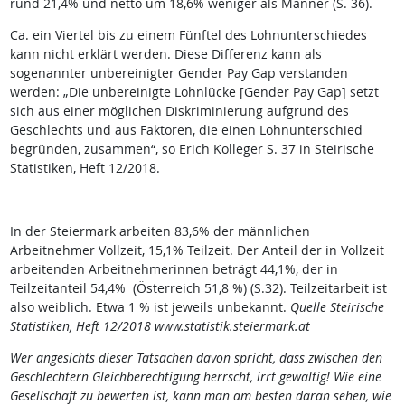
rund 21,4% und netto um 18,6% weniger als Männer (S. 36).
Ca. ein Viertel bis zu einem Fünftel des Lohnunterschiedes
kann nicht erklärt werden. Diese Differenz kann als
sogenannter unbereinigter Gender Pay Gap verstanden
werden: „Die unbereinigte Lohnlücke [Gender Pay Gap] setzt
sich aus einer möglichen Diskriminierung aufgrund des
Geschlechts und aus Faktoren, die einen Lohnunterschied
begründen, zusammen“, so Erich Kolleger S. 37 in Steirische
Statistiken, Heft 12/2018.
In der Steiermark arbeiten 83,6% der männlichen
Arbeitnehmer Vollzeit, 15,1% Teilzeit. Der Anteil der in Vollzeit
arbeitenden Arbeitnehmerinnen beträgt 44,1%, der in
Teilzeitanteil 54,4% (Österreich 51,8 %) (S.32). Teilzeitarbeit ist
also weiblich. Etwa 1 % ist jeweils unbekannt.
Quelle Steirische
Statistiken, Heft 12/2018 www.statistik.steiermark.at
Wer angesichts dieser Tatsachen davon spricht, dass zwischen den
Geschlechtern Gleichberechtigung herrscht, irrt gewaltig! Wie eine
Gesellschaft zu bewerten ist, kann man am besten daran sehen, wie