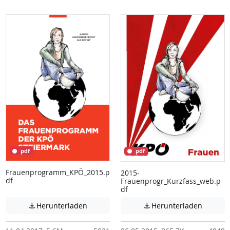
pdf
pdf
Frauenprogramm_KPÖ_2015.p
2015-
df
Frauenprogr_Kurzfass_web.p
df
Achtung: Diese Datei enthält unter Umstä
Achtung:
Herunterladen
Herunterladen

