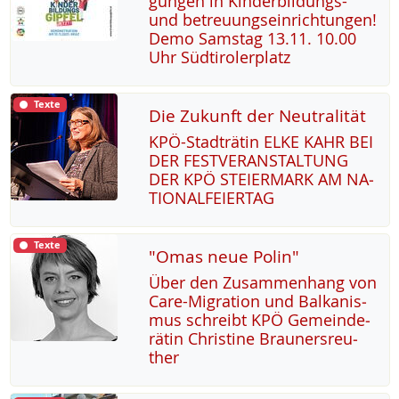
gun­gen in Kin­der­bil­dungs-
und be­t­reu­ung­s­ein­rich­tun­gen!
De­mo Sams­tag 13.11. 10.00
Uhr Süd­t­i­ro­ler­platz
Texte
Die Zukunft der Neutralität
KPÖ-Stadträ­tin EL­KE KAHR BEI
DER FEST­VER­AN­STAL­TUNG
DER KPÖ STEI­ER­MARK AM NA­
TIO­NAL­FEI­ER­TAG
Texte
"Omas neue Polin"
Über den Zu­sam­men­hang von
Ca­re-Mi­g­ra­ti­on und Bal­ka­nis­
mus sch­reibt KPÖ Ge­mein­de­
rä­tin Chris­ti­ne Brau­n­ers­reu­
ther