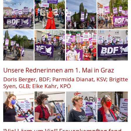
Unsere Rednerinnen am 1. Mai in Graz
Doris Berger, BDF; Parmida Dianat, KSV; Brigitte
Syen, GLB; Elke Kahr, KPÖ