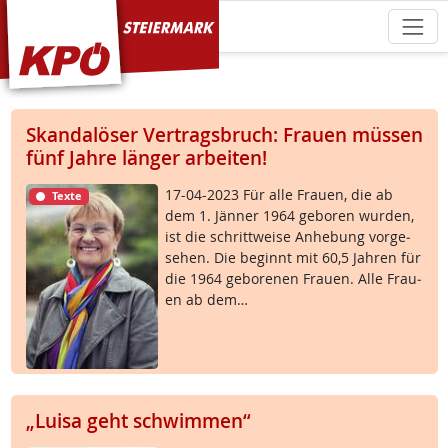
KPÖ Steiermark
Skandalöser Vertragsbruch: Frauen müssen
fünf Jahre länger arbeiten!
17-04-2023 Für al­le Frau­en, die ab
Texte
dem 1. Jän­ner 1964 ge­bo­ren wur­den,
ist die schritt­wei­se An­he­bung vor­ge­
se­hen. Die be­ginnt mit 60,5 Jah­ren für
die 1964 ge­bo­re­nen Frau­en. Al­le Frau­
en ab dem…
„Luisa geht schwimmen“