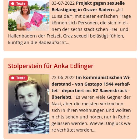
03-07-2022
Pro­jekt ge­gen se­xu­el­le
Texte
Be­läs­t­i­gung in Gra­zer Bä­d­ern.
„Ist
Lui­sa da?“, mit die­ser ein­fa­chen Fra­ge
kön­nen sich Per­so­nen, die sich in ei­
nem der sechs städ­ti­schen Frei- und
Hal­len­bä­d­ern der Frei­zeit Graz se­xu­ell be­läs­t­igt füh­len,
künf­tig an die Ba­de­auf­sicht…
Stolperstein für Anka Edlinger
23-06-2022
Im kom­mu­nis­ti­schen Wi­
Texte
der­stand - von Ge­sta­po 1944 ver­haf­
tet - de­por­tiert ins KZ Ra­vens­brück -
über­lebt!.
"Es wa­ren vie­le Geg­ner der
Na­zi, aber die meis­ten ver­kro­chen
sich in ih­ren Woh­nun­gen und woll­ten
nichts se­hen und hö­ren, nur in Ru­he
ge­las­sen wer­den. Wie­viel Un­glück wä­
re ver­hü­tet wor­den,…