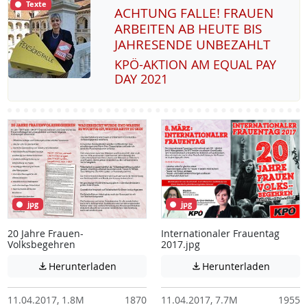
Texte
ACHTUNG FALLE! FRAUEN
ARBEITEN AB HEUTE BIS
JAHRESENDE UNBEZAHLT
KPÖ-AK­TI­ON AM EQUAL PAY
DAY 2021
jpg
jpg
20 Jahre Frauen-
Internationaler Frauentag
Volksbegehren
2017.jpg
Achtung: Diese Datei enthält unter Umstä
Achtung:
Herunterladen
Herunterladen


11.04.2017, 1.8M
1870
11.04.2017, 7.7M
1955