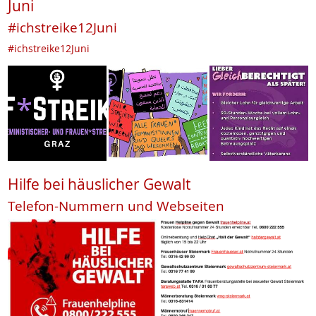
Juni
#ichstreike12Juni
#ichstreike12Juni
Hilfe bei häuslicher Gewalt
Telefon-Nummern und Webseiten