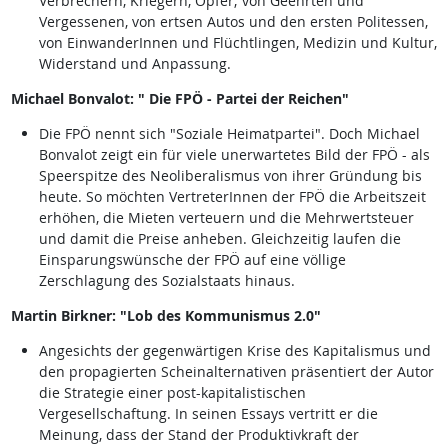
Verbrechern, Kriegern, Opfer; von Geehrten und
Vergessenen, von ertsen Autos und den ersten Politessen,
von EinwanderInnen und Flüchtlingen, Medizin und Kultur,
Widerstand und Anpassung.
Michael Bonvalot: " Die FPÖ - Partei der Reichen"
Die FPÖ nennt sich "Soziale Heimatpartei". Doch Michael
Bonvalot zeigt ein für viele unerwartetes Bild der FPÖ - als
Speerspitze des Neoliberalismus von ihrer Gründung bis
heute. So möchten VertreterInnen der FPÖ die Arbeitszeit
erhöhen, die Mieten verteuern und die Mehrwertsteuer
und damit die Preise anheben. Gleichzeitig laufen die
Einsparungswünsche der FPÖ auf eine völlige
Zerschlagung des Sozialstaats hinaus.
Martin Birkner: "Lob des Kommunismus 2.0"
Angesichts der gegenwärtigen Krise des Kapitalismus und
den propagierten Scheinalternativen präsentiert der Autor
die Strategie einer post-kapitalistischen
Vergesellschaftung. In seinen Essays vertritt er die
Meinung, dass der Stand der Produktivkraft der