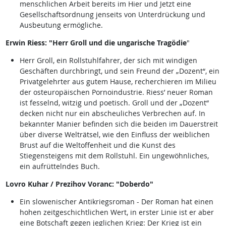
menschlichen Arbeit bereits im Hier und Jetzt eine
Gesellschaftsordnung jenseits von Unterdrückung und
Ausbeutung ermögliche.
Erwin Riess: "Herr Groll und die ungarische Tragödie
"
Herr Groll, ein Rollstuhlfahrer, der sich mit windigen
Geschäften durchbringt, und sein Freund der „Dozent“, ein
Privatgelehrter aus gutem Hause, recherchieren im Milieu
der osteuropäischen Pornoindustrie. Riess’ neuer Roman
ist fesselnd, witzig und poetisch. Groll und der „Dozent“
decken nicht nur ein abscheuliches Verbrechen auf. In
bekannter Manier befinden sich die beiden im Dauerstreit
über diverse Welträtsel, wie den Einfluss der weiblichen
Brust auf die Weltoffenheit und die Kunst des
Stiegensteigens mit dem Rollstuhl. Ein ungewöhnliches,
ein aufrüttelndes Buch.
Lovro Kuhar / Prezihov Voranc: "Doberdo"
Ein slowenischer Antikriegsroman - Der Roman hat einen
hohen zeitgeschichtlichen Wert, in erster Linie ist er aber
eine Botschaft gegen jeglichen Krieg: Der Krieg ist ein