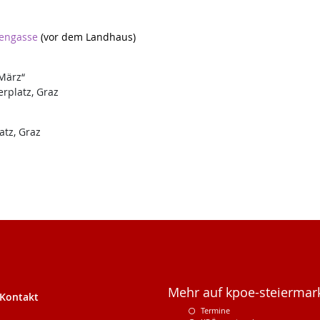
rengasse
(vor dem Landhaus)
März“
erplatz, Graz
atz, Graz
Mehr auf kpoe-steiermark
Kontakt
Termine