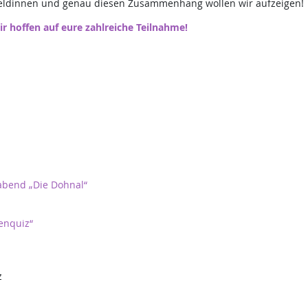
eldinnen und genau diesen Zusammenhang wollen wir aufzeigen!
r hoffen auf eure zahlreiche Teilnahme!
abend „Die Dohnal“
enquiz“
z