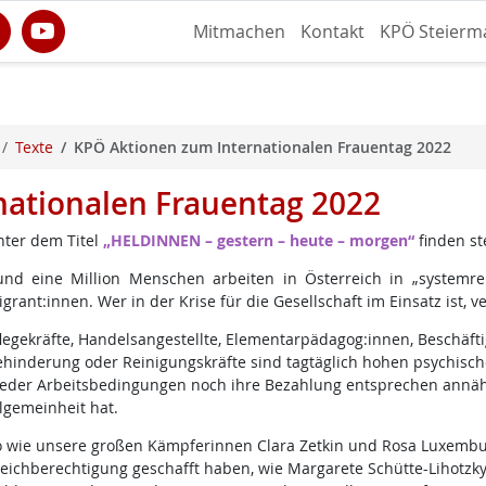
Mitmachen
Kontakt
KPÖ Steierm
Texte
KPÖ Aktionen zum Internationalen Frauentag 2022
nationalen Frauentag 2022
nter dem Titel
„HELDINNEN – gestern – heute – morgen“
finden st
und eine Million Menschen arbeiten in Österreich in „systemr
grant:innen. Wer in der Krise für die Gesellschaft im Einsatz ist, v
legekräfte, Handelsangestellte, Elementarpädagog:innen, Beschäf
hinderung oder Reinigungskräfte sind tagtäglich hohen psychisch
der Arbeitsbedingungen noch ihre Bezahlung entsprechen annähe
lgemeinheit hat.
 wie unsere großen Kämpferinnen Clara Zetkin und Rosa Luxemburg 
eichberechtigung geschafft haben, wie Margarete Schütte-Lihotzk