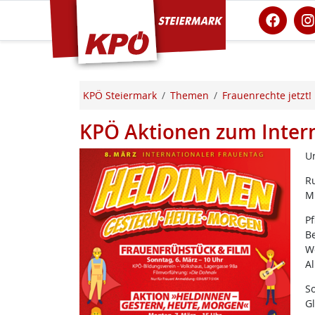
KPÖ Steiermark
KPÖ Steiermark
Themen
Frauenrechte jetzt!
KPÖ Aktionen zum Inter
U
R
Mi
Pf
Be
We
Al
So
Gl