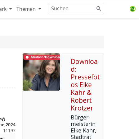
ark
Themen
Medien/Download
Downloa
d:
Pressefot
os Elke
Kahr &
Robert
Krotzer
Bür­ger­
KPÖ
meis­te­rin
be 2024
El­ke Kahr,
11197
Stadt­rat
Achtung: Diese Datei enthält unter Umständen nicht barrierefreie
en