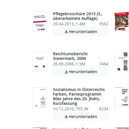
Pflegebroschüre 2013 (3.,
überarbeitete Auflage)
26.04.2013, 1.4M
5562
Achtung: Diese D
Herunterladen

Reichtumsbericht
Steiermark, 2006
26.09.2006, 1.5M
7464
Achtung: Diese D
Herunterladen

Sozialismus in Österreichs
Farben, Parteiprogramm
80er Jahre des 20. Jhdts,
Kurzfassung
10.12.2010, 755.3K
6234
Achtung: Diese D
Herunterladen
