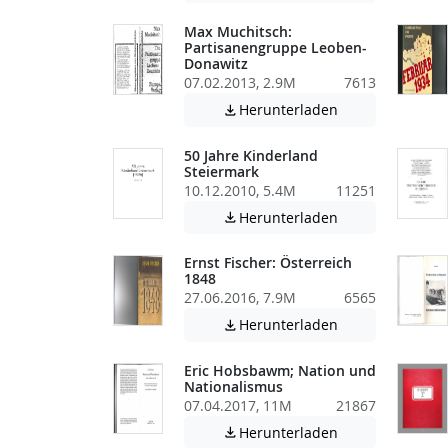
Max Muchitsch:
Partisanengruppe Leoben-
Donawitz
07.02.2013, 2.9M
7613
Achtung: Diese D
Herunterladen

50 Jahre Kinderland
Steiermark
10.12.2010, 5.4M
11251
Achtung: Diese D
Herunterladen

Ernst Fischer: Österreich
1848
27.06.2016, 7.9M
6565
Achtung: Diese D
Herunterladen

Eric Hobsbawm; Nation und
Nationalismus
07.04.2017, 11M
21867
Achtung: Diese D
Herunterladen
