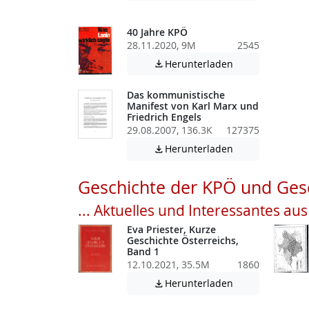
40 Jahre KPÖ
28.11.2020, 9M
2545
Achtung: Diese D
Herunterladen

Das kommunistische
Manifest von Karl Marx und
Friedrich Engels
29.08.2007, 136.3K
127375
Achtung: Diese D
Herunterladen

Geschichte der KPÖ und Gesc
... Aktuelles und Interessantes au
Eva Priester, Kurze
Geschichte Österreichs,
Band 1
12.10.2021, 35.5M
1860
Achtung: Diese D
Herunterladen
