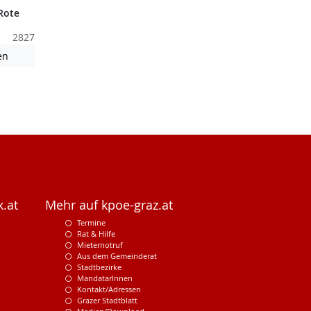
Rote
2827
nden nicht barrierefreie Inhalte!
Achtung: Diese Datei enthält unter Umständen nicht barrierefreie
en
.at
Mehr auf kpoe-graz.at
Termine
Rat & Hilfe
Mieternotruf
Aus dem Gemeinderat
Stadtbezirke
MandatarInnen
Kontakt/Adressen
Grazer Stadtblatt