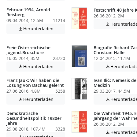
Februar 1934, Arnold
Festschrift 40 Jahre
Reisberg
26.06.2012, 2M
09.04.2014, 12.5M
11214
Herunterlad

Achtung: Diese Datei enthält unter Umstä
Herunterladen

atei enthält unter Umständen nicht barrierefreie Inhalte!
Freie Österreichische
Biografie Richard Za
Jugend-Broschüre
Christian Halle
16.05.2014, 35M
23720
12.04.2015, 11.1M
atei enthält unter Umständen nicht barrierefreie Inhalte!
Achtung: Diese Datei enthält unter Umstä
Herunterladen
Herunterlad


Franz Jauk: Wir haben die
Ivan Ilić: Nemesis de
Losung von Dachau gelernt
Medizin
27.06.2016, 4.8M
5258
29.03.2017, 44.5M
atei enthält unter Umständen nicht barrierefreie Inhalte!
Achtung: Diese Datei enthält unter Umstä
Herunterladen
Herunterlad


Demokratische
Die Wahrheit 1945. E
Gesundheitspolitik 1980er
Jahrgang der Wahrhe
Jahre
26.06.2012, 2M
29.08.2018, 107.4M
3328
atei enthält unter Umständen nicht barrierefreie Inhalte!
Herunterlad

Achtung: Diese Datei enthält unter Umstä