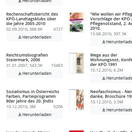
Achtung: Diese Datei enthält unter Umstä
Herunterladen

Rechenschaftsbericht des
"Wie wollen wir Pfleg
KPÖ-Landtagsklubs über
Vorschläge der KPÖ
die Jahre 2005-2010
Pflegenotstand, 2. A
2010.
02.09.2010, 368.6K
4727
atei enthält unter Umständen nicht barrierefreie Inhalte!
13.08.2010, 397.3K
Achtung: Diese Datei enthält unter Umstä
Herunterladen

Herunterlad

Reichtumsbiografien
Wege aus der
Steiermark, 2006
Wohnungsnot, Konf
der KPÖ 1991
31.01.2007, 543.5K
15463
10.12.2010, 6.2M
atei enthält unter Umständen nicht barrierefreie Inhalte!
Achtung: Diese Datei enthält unter Umstä
Herunterladen

Herunterlad

Sozialismus in Österreichs
Neofaschismus - Nei
Farben, Parteiprogramm
danke, Broschüre 19
80er Jahre des 20. Jhdts
10.12.2010, 3.5M
10.12.2010, 3M
5206
Herunterlad

Achtung: Diese Datei enthält unter Umstä
Herunterladen

atei enthält unter Umständen nicht barrierefreie Inhalte!