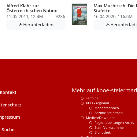
Alfred Klahr zur
Max Muchitsch: Die 
Österreichischen Nation
Stafette
11.05.2011, 12.4M
9286
16.04.2020, 116.6M
Achtung: Diese Datei enthält unter Umstä
Herunterladen
Herunterlad


atei enthält unter Umständen nicht barrierefreie Inhalte!
Mehr auf kpoe-steiermark
Kontakt
Termine
KPÖ - regional
tenschutz
Mandatarinnen
Bezirke Steiermark
mpressum
Medien/Download
Regionalzeitungen Archiv
Steir. Volksstimme
Suche
Bibliothek