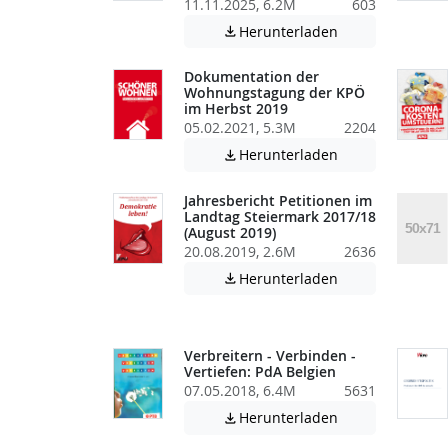
11.11.2025, 6.2M
603
Achtung: Diese D
Herunterladen

Dokumentation der
Wohnungstagung der KPÖ
im Herbst 2019
05.02.2021, 5.3M
2204
Achtung: Diese D
Herunterladen

Jahresbericht Petitionen im
Landtag Steiermark 2017/18
(August 2019)
20.08.2019, 2.6M
2636
Achtung: Diese D
Herunterladen

Verbreitern - Verbinden -
Vertiefen: PdA Belgien
07.05.2018, 6.4M
5631
Achtung: Diese D
Herunterladen
