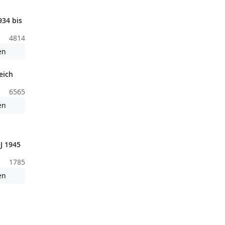
34 bis
4814
nden nicht barrierefreie Inhalte!
Achtung: Diese Datei enthält unter Umständen nicht barrierefreie
en
eich
6565
Achtung: Diese Datei enthält unter Umständen nicht barrierefreie
en
nden nicht barrierefreie Inhalte!
J 1945
1785
nden nicht barrierefreie Inhalte!
Achtung: Diese Datei enthält unter Umständen nicht barrierefreie
en