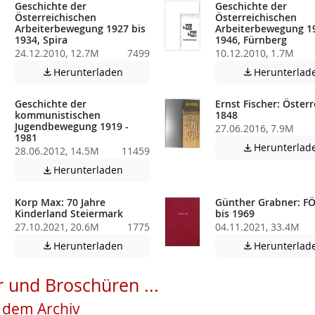
Geschichte der
Geschichte der
Österreichischen
Österreichischen
Arbeiterbewegung 1927 bis
Arbeiterbewegung 19
1934, Spira
1946, Fürnberg
24.12.2010, 12.7M
7499
10.12.2010, 1.7M
atei enthält unter Umständen nicht barrierefreie Inhalte!
Achtung: Diese Datei enthält unter Umstä
Herunterladen
Herunterlad


Geschichte der
Ernst Fischer: Österr
kommunistischen
1848
Jugendbewegung 1919 -
27.06.2016, 7.9M
1981
Herunterlad

28.06.2012, 14.5M
11459
atei enthält unter Umständen nicht barrierefreie Inhalte!
Achtung: Diese Datei enthält unter Umstä
Herunterladen

Korp Max: 70 Jahre
Günther Grabner: FÖ
Kinderland Steiermark
bis 1969
27.10.2021, 20.6M
1775
04.11.2021, 33.4M
atei enthält unter Umständen nicht barrierefreie Inhalte!
Achtung: Diese Datei enthält unter Umstä
Herunterladen
Herunterlad


 und Broschüren ...
s dem Archiv