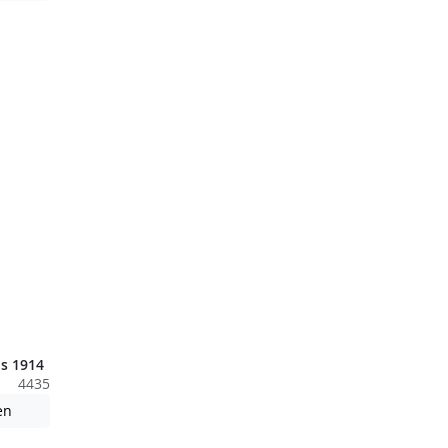
s 1914
4435
nden nicht barrierefreie Inhalte!
Achtung: Diese Datei enthält unter Umständen nicht barrierefreie
en