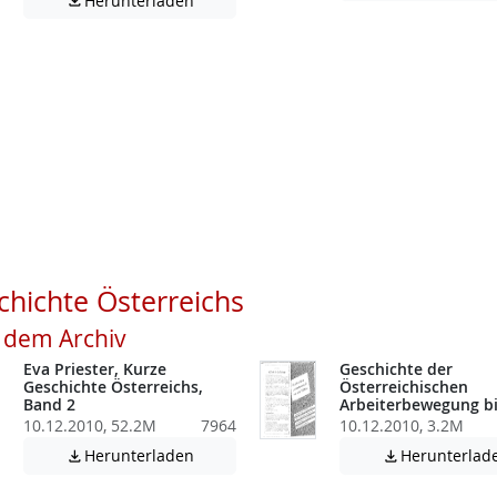
Herunterladen

atei enthält unter Umständen nicht barrierefreie Inhalte!
atei enthält unter Umständen nicht barrierefreie Inhalte!
hichte Österreichs
s dem Archiv
Eva Priester, Kurze
Geschichte der
Geschichte Österreichs,
Österreichischen
Band 2
Arbeiterbewegung bi
10.12.2010, 52.2M
7964
10.12.2010, 3.2M
atei enthält unter Umständen nicht barrierefreie Inhalte!
Achtung: Diese Datei enthält unter Umstä
Herunterladen
Herunterlad

