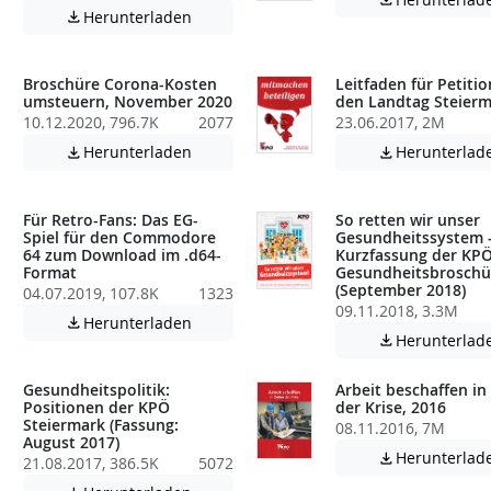

Achtung: Diese Datei enthält unter Umstä
Herunterladen

atei enthält unter Umständen nicht barrierefreie Inhalte!
Broschüre Corona-Kosten
Leitfaden für Petiti
umsteuern, November 2020
den Landtag Steier
10.12.2020, 796.7K
2077
23.06.2017, 2M
Achtung: Diese Datei enthält unter Umstä
Herunterladen
Herunterlad


atei enthält unter Umständen nicht barrierefreie Inhalte!
Für Retro-Fans: Das EG-
So retten wir unser
Spiel für den Commodore
Gesundheitssystem 
64 zum Download im .d64-
Kurzfassung der KPÖ
Format
Gesundheitsbroschü
(September 2018)
04.07.2019, 107.8K
1323
atei enthält unter Umständen nicht barrierefreie Inhalte!
09.11.2018, 3.3M
Achtung: Diese Datei enthält unter Umstä
Herunterladen

Herunterlad

Gesundheitspolitik:
Arbeit beschaffen in
Positionen der KPÖ
der Krise, 2016
Steiermark (Fassung:
08.11.2016, 7M
August 2017)
atei enthält unter Umständen nicht barrierefreie Inhalte!
Herunterlad

21.08.2017, 386.5K
5072