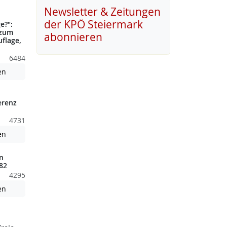
nden nicht barrierefreie Inhalte!
Newsletter & Zeitungen
der KPÖ Steiermark
e?":
 zum
abonnieren
uflage,
6484
nden nicht barrierefreie Inhalte!
Achtung: Diese Datei enthält unter Umständen nicht barrierefreie
en
erenz
4731
nden nicht barrierefreie Inhalte!
Achtung: Diese Datei enthält unter Umständen nicht barrierefreie
en
n
82
4295
Achtung: Diese Datei enthält unter Umständen nicht barrierefreie
en
nden nicht barrierefreie Inhalte!