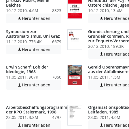
Jaroslav Hasek, Meine
Handbuch der FÖJ - F
Beichte
Östereichische Jugen
10.12.2010, 4.6M
8323
10.12.2010, 13.4M
atei enthält unter Umständen nicht barrierefreie Inhalte!
Achtung: Diese Datei enthält unter Umstä
Herunterladen
Herunterlad


Symposium zur
Grundsicherung und
Austromarxismus, Uni Graz
Grundeinkommen, R
zur Enquete-Vorbere
11.12.2010, 776.4K
6679
atei enthält unter Umständen nicht barrierefreie Inhalte!
20.12.2010, 189.3K
Achtung: Diese Datei enthält unter Umstä
Herunterladen

Herunterlad

Erwin Scharf: Lob der
Gerald Oberansmayr
Ideologie, 1968
aus der Abfallmisere
11.05.2011, 907K
7060
11.05.2011, 1.5M
Achtung: Diese Datei enthält unter Umstä
Herunterladen
Herunterlad


atei enthält unter Umständen nicht barrierefreie Inhalte!
Arbeitsbeschaffungsprogramm
Organisationspolitis
der KPÖ Steiermark, 1998
Leitfaden, 1985
23.05.2011, 3.8M
4797
23.05.2011, 4.6M
atei enthält unter Umständen nicht barrierefreie Inhalte!
Achtung: Diese Datei enthält unter Umstä
Herunterladen
Herunterlad

