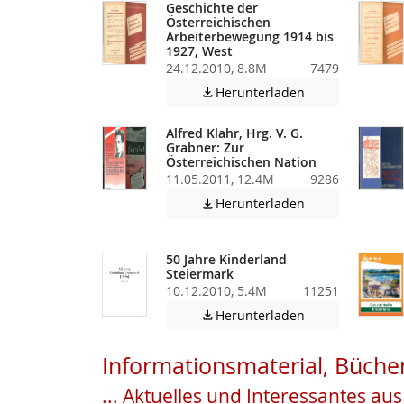
Geschichte der
Österreichischen
Arbeiterbewegung 1914 bis
1927, West
24.12.2010, 8.8M
7479
Achtung: Diese D
Herunterladen

Alfred Klahr, Hrg. V. G.
Grabner: Zur
Österreichischen Nation
11.05.2011, 12.4M
9286
Achtung: Diese D
Herunterladen

50 Jahre Kinderland
Steiermark
10.12.2010, 5.4M
11251
Achtung: Diese D
Herunterladen

Informationsmaterial, Bücher
... Aktuelles und Interessantes au