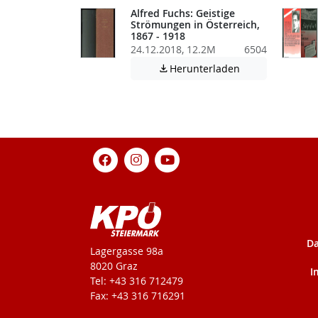
Alfred Fuchs: Geistige
Strömungen in Österreich,
1867 - 1918
24.12.2018, 12.2M
6504
Achtung: Diese D
Herunterladen

Da
KPÖ-Steiermark
Lagergasse 98a
8020 Graz
I
Tel: +43 316 712479
Fax: +43 316 716291