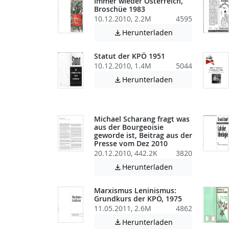
Immer wieder Österreich,
Broschüe 1983
10.12.2010, 2.2M
4595
Achtung: Diese D
Herunterladen

Statut der KPÖ 1951
10.12.2010, 1.4M
5044
Achtung: Diese D
Herunterladen

Michael Scharang fragt was
aus der Bourgeoisie
geworde ist, Beitrag aus der
Presse vom Dez 2010
20.12.2010, 442.2K
3820
Achtung: Diese D
Herunterladen

Marxismus Leninismus:
Grundkurs der KPÖ, 1975
11.05.2011, 2.6M
4862
Achtung: Diese D
Herunterladen
