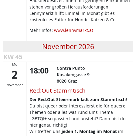
Haustierbesitzer:innen mit geringem Einkommen
stehen vor großen Herausforderungen.
Lennymarkt hilft: Einmal im Monat gibt es
kostenloses Futter für Hunde, Katzen & Co.
Mehr Infos:
www.lennymarkt.at
November 2026
KW 45
Mo
18:00
Contra Punto
2
Kosakengasse 9
8020
Graz
November
Red:Out Stammtisch
Der Red:Out Steiermark lädt zum Stammtisch!
Du bist queer oder interessierst die für queere
Themen oder alles was rund ums Thema
LGBTQI+ so passiert und ansteht? Dann bist du
hier genau richtig!
Wir treffen uns
jeden 1. Montag im Monat
im