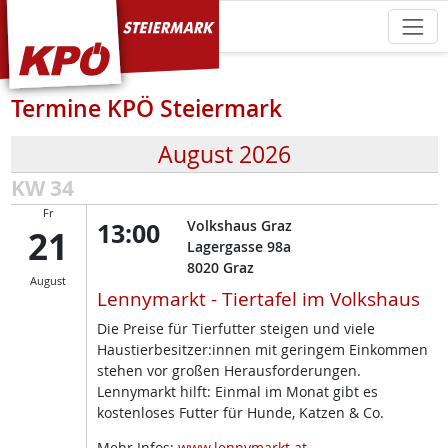
KPÖ Steiermark
Termine KPÖ Steiermark
August 2026
KW 34
Fr
13:00
Volkshaus Graz
21
Lagergasse 98a
8020
Graz
August
Lennymarkt - Tiertafel im Volkshaus
Die Preise für Tierfutter steigen und viele
Haustierbesitzer:innen mit geringem Einkommen
stehen vor großen Herausforderungen.
Lennymarkt hilft: Einmal im Monat gibt es
kostenloses Futter für Hunde, Katzen & Co.
Mehr Infos:
www.lennymarkt.at