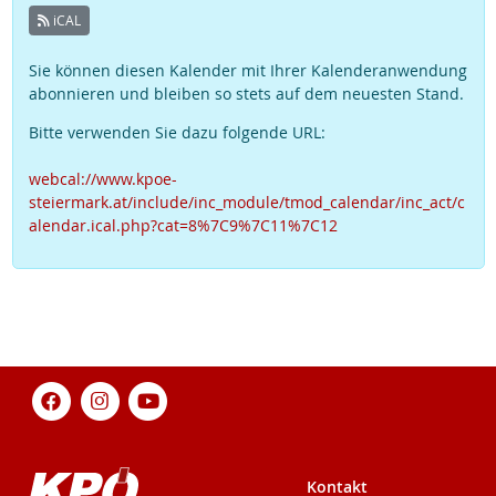
iCAL
Sie können diesen Kalender mit Ihrer Kalenderanwendung
abonnieren und bleiben so stets auf dem neuesten Stand.
Bitte verwenden Sie dazu folgende URL:
webcal://www.kpoe-
steiermark.at/include/inc_module/tmod_calendar/inc_act/c
alendar.ical.php?cat=8%7C9%7C11%7C12
Kontakt