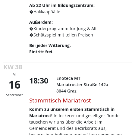
Ab 22 Uhr im Bildungszentrum:
�Hakkaapäälle
Außerdem:
�Kinderprogramm für Jung & Alt
�Schätzspiel mit tollen Preisen
Bei jeder Witterung.
Eintritt frei.
KW 38
Mi
18:30
Enoteca MT
16
Mariatroster Straße 142a
8044
Graz
September
Stammtisch Mariatrost
Komm zu unserem ersten Stammtisch in
Mariatrost!
In lockerer und geselliger Runde
tauschen wir uns über die Arbeit im
Gemeinderat und des Bezirksrats aus,
besprechen Anliegen und wälzen gemeinsam