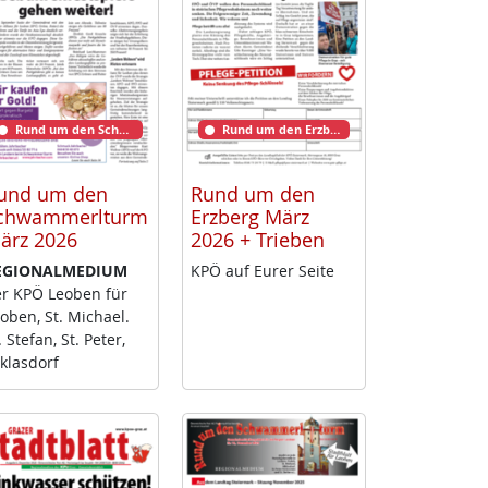
Rund um den Schwammerlturm
Rund um den Erzberg
und um den
Rund um den
chwammerlturm
Erzberg März
ärz 2026
2026 + Trieben
­GIO­NAL­ME­DI­UM
KPÖ auf Eu­rer Sei­te
r KPÖ Leo­ben für
o­ben, St. Mi­cha­el.
. Ste­fan, St. Pe­ter,
klas­dorf