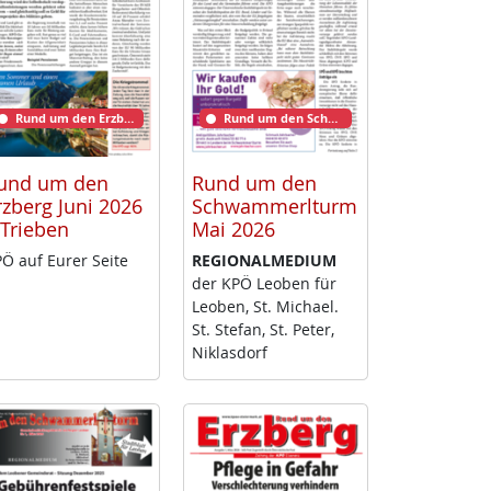
Rund um den Erzberg
Rund um den Schwammerlturm
und um den
Rund um den
rzberg Juni 2026
Schwammerlturm
 Trieben
Mai 2026
Ö auf Eu­rer Sei­te
RE­GIO­NAL­ME­DI­UM
der KPÖ Leo­ben für
Leo­ben, St. Mi­cha­el.
St. Ste­fan, St. Pe­ter,
Niklas­dorf