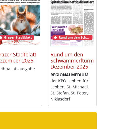
Grazer Stadtblatt
Rund um den Schwammerlturm
razer Stadtblatt
Rund um den
ezember 2025
Schwammerlturm
Dezember 2025
ih­nachts­aus­ga­be
RE­GIO­NAL­ME­DI­UM
der KPÖ Leo­ben für
Leo­ben, St. Mi­cha­el.
St. Ste­fan, St. Pe­ter,
Niklas­dorf