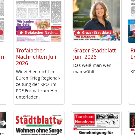
Trofaiacher Nachrichten
Grazer Stadtblatt
Trofaiacher
Grazer Stadtblatt
R
rm
Nachrichten Juli
Juni 2026
E
2026
+
Das weiß man wen
Wir zie­hen nicht in
man wählt
KP
EU­ren Krieg Re­gio­nal­
zei­tung der KPÖ im
PDF-For­mat zum Her­
un­ter­la­den.