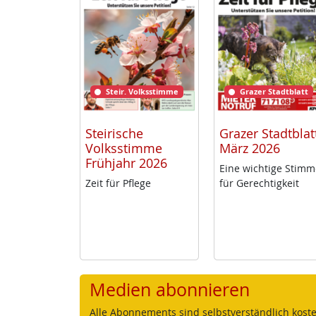
Steir. Volksstimme
Grazer Stadtblatt
Steirische
Grazer Stadtblat
Volksstimme
März 2026
Frühjahr 2026
Ei­ne wich­ti­ge Stim­
Zeit für Pf­le­ge
für Ge­rech­tig­keit
Medien abonnieren
Alle Abonnements sind selbstverständlich koste