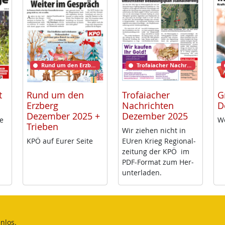
Rund um den Erzberg
Trofaiacher Nachrichten
t
Rund um den
Trofaiacher
G
Erzberg
Nachrichten
D
Dezember 2025 +
Dezember 2025
me
We
Trieben
Wir zie­hen nicht in
KPÖ auf Eu­rer Sei­te
EU­ren Krieg Re­gio­nal­
zei­tung der KPÖ im
PDF-For­mat zum Her­
un­ter­la­den.
nlos.