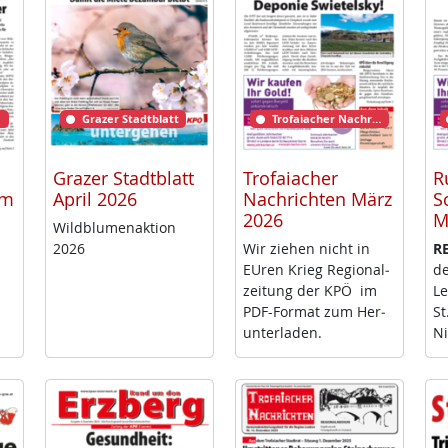
Grazer Stadtblatt
Trofaiacher Nachrichten
Grazer Stadtblatt
Trofaiacher
R
rm
April 2026
Nachrichten März
S
2026
M
Wild­blu­men­ak­ti­on
2026
Wir zie­hen nicht in
RE
EU­ren Krieg Re­gio­nal­
de
zei­tung der KPÖ im
Le
PDF-For­mat zum Her­
St
un­ter­la­den.
Ni