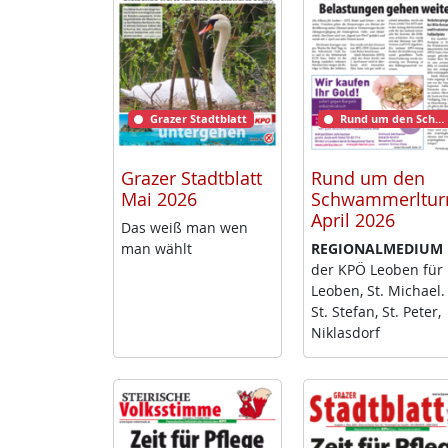
Grazer Stadtblatt
Rund um den Schwammerlturm
Grazer Stadtblatt
Rund um den
Mai 2026
Schwammerltu
April 2026
Das weiß man wen
man wählt
RE­GIO­NAL­ME­DI­UM
der KPÖ Leo­ben für
Leo­ben, St. Mi­cha­el.
St. Ste­fan, St. Pe­ter,
Niklas­dorf