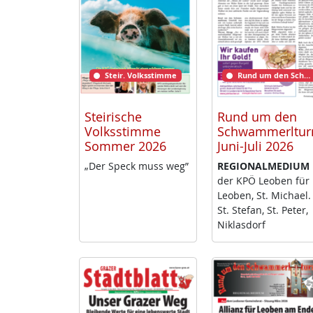
Steir. Volksstimme
Rund um den Schwammerlturm
Steirische
Rund um den
Volksstimme
Schwammerltu
Sommer 2026
Juni-Juli 2026
„Der Speck muss weg”
RE­GIO­NAL­ME­DI­UM
der KPÖ Leo­ben für
Leo­ben, St. Mi­cha­el.
St. Ste­fan, St. Pe­ter,
Niklas­dorf