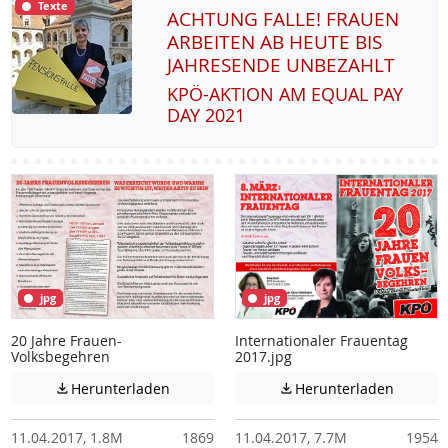
Texte
ACHTUNG FALLE! FRAUEN
ARBEITEN AB HEUTE BIS
JAHRESENDE UNBEZAHLT
KPÖ-AK­TI­ON AM EQUAL PAY
DAY 2021
jpg
jpg
20 Jahre Frauen-
Internationaler Frauentag
Volksbegehren
2017.jpg
Achtung: Diese Datei enthält unter Umstä
Achtung:
Herunterladen
Herunterladen


11.04.2017, 1.8M
1869
11.04.2017, 7.7M
1954