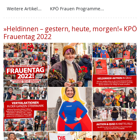
Weitere Artikel...
KPÖ Frauen Programme...
»Heldinnen – gestern, heute, morgen!« KPÖ
Frauentag 2022