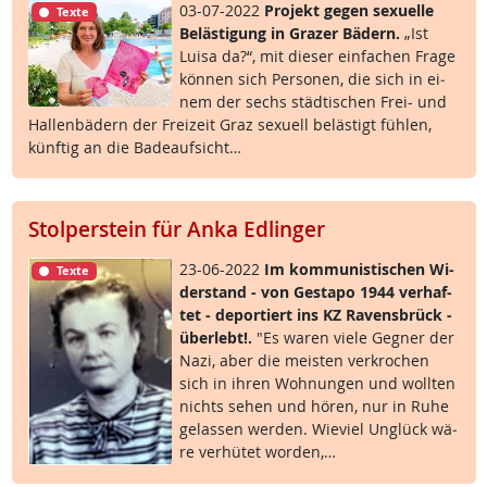
03-07-2022
Pro­jekt ge­gen se­xu­el­le
Texte
Be­läs­t­i­gung in Gra­zer Bä­d­ern.
„Ist
Lui­sa da?“, mit die­ser ein­fa­chen Fra­ge
kön­nen sich Per­so­nen, die sich in ei­
nem der sechs städ­ti­schen Frei- und
Hal­len­bä­d­ern der Frei­zeit Graz se­xu­ell be­läs­t­igt füh­len,
künf­tig an die Ba­de­auf­sicht…
Stolperstein für Anka Edlinger
23-06-2022
Im kom­mu­nis­ti­schen Wi­
Texte
der­stand - von Ge­sta­po 1944 ver­haf­
tet - de­por­tiert ins KZ Ra­vens­brück -
über­lebt!.
"Es wa­ren vie­le Geg­ner der
Na­zi, aber die meis­ten ver­kro­chen
sich in ih­ren Woh­nun­gen und woll­ten
nichts se­hen und hö­ren, nur in Ru­he
ge­las­sen wer­den. Wie­viel Un­glück wä­
re ver­hü­tet wor­den,…