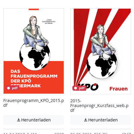
pdf
pdf
Frauenprogramm_KPÖ_2015.p
2015-
df
Frauenprogr_Kurzfass_web.p
df
Achtung: Diese Datei enthält unter Umstä
Achtung:
Herunterladen
Herunterladen

