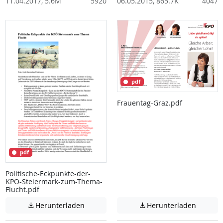
11.04.2017, 5.6M
5920
06.05.2015, 865.7K
4047
pdf
Frauentag-Graz.pdf
pdf
Politische-Eckpunkte-der-
KPÖ-Steiermark-zum-Thema-
Flucht.pdf
Achtung: Diese Datei enthält unter Umstä
Achtung:
Herunterladen
Herunterladen

