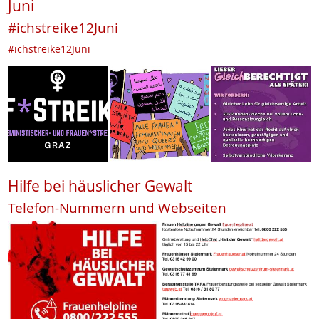
Juni
#ichstreike12Juni
#ichstreike12Juni
Hilfe bei häuslicher Gewalt
Telefon-Nummern und Webseiten