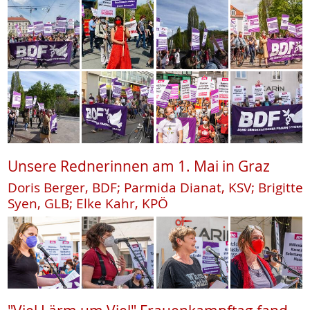
Unsere Rednerinnen am 1. Mai in Graz
Doris Berger, BDF; Parmida Dianat, KSV; Brigitte
Syen, GLB; Elke Kahr, KPÖ