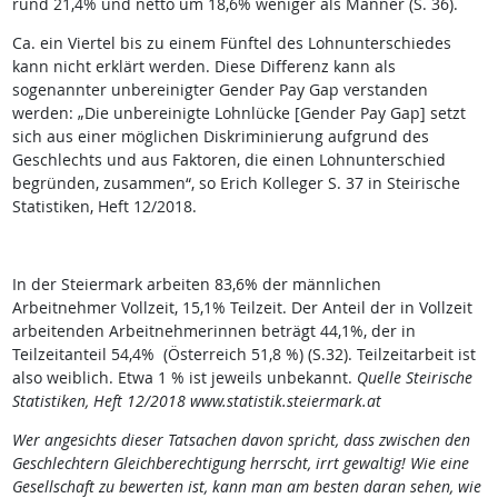
rund 21,4% und netto um 18,6% weniger als Männer (S. 36).
Ca. ein Viertel bis zu einem Fünftel des Lohnunterschiedes
kann nicht erklärt werden. Diese Differenz kann als
sogenannter unbereinigter Gender Pay Gap verstanden
werden: „Die unbereinigte Lohnlücke [Gender Pay Gap] setzt
sich aus einer möglichen Diskriminierung aufgrund des
Geschlechts und aus Faktoren, die einen Lohnunterschied
begründen, zusammen“, so Erich Kolleger S. 37 in Steirische
Statistiken, Heft 12/2018.
In der Steiermark arbeiten 83,6% der männlichen
Arbeitnehmer Vollzeit, 15,1% Teilzeit. Der Anteil der in Vollzeit
arbeitenden Arbeitnehmerinnen beträgt 44,1%, der in
Teilzeitanteil 54,4% (Österreich 51,8 %) (S.32). Teilzeitarbeit ist
also weiblich. Etwa 1 % ist jeweils unbekannt.
Quelle Steirische
Statistiken, Heft 12/2018 www.statistik.steiermark.at
Wer angesichts dieser Tatsachen davon spricht, dass zwischen den
Geschlechtern Gleichberechtigung herrscht, irrt gewaltig! Wie eine
Gesellschaft zu bewerten ist, kann man am besten daran sehen, wie