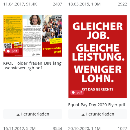
11.04.2017, 91.4K
2407
18.03.2015, 1.9M
2922
pdf
KPOE_Folder_frauen_DIN_lang
_webviewer_rgb.pdf
pdf
Equal-Pay-Day-2020-Flyer.pdf
Achtung: Diese Datei enthält unter Umstä
Achtung:
Herunterladen
Herunterladen


16.11.2012, 5.2M
3544
20.10.2020, 1.1M
1027