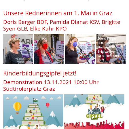
Unsere Rednerinnen am 1. Mai in Graz
Doris Berger BDF, Pamida Dianat KSV, Brigitte
Syen GLB, Elke Kahr KPÖ
Doris Berger,
BDF; Parmida
Dianat, KSV;
Brigitte Syen,
GLB; Elke Kahr,
KPÖ
Kinderbildungsgipfel jetzt!
Demonstration 13.11.2021 10:00 Uhr
Südtirolerplatz Graz