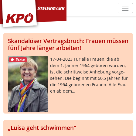
KPÖ Steiermark
Skandalöser Vertragsbruch: Frauen müssen
fünf Jahre länger arbeiten!
17-04-2023 Für al­le Frau­en, die ab
Texte
dem 1. Jän­ner 1964 ge­bo­ren wur­den,
ist die schritt­wei­se An­he­bung vor­ge­
se­hen. Die be­ginnt mit 60,5 Jah­ren für
die 1964 ge­bo­re­nen Frau­en. Al­le Frau­
en ab dem…
„Luisa geht schwimmen“