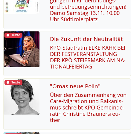
gun­gen in Kin­der­bil­dungs-
und be­t­reu­ung­s­ein­rich­tun­gen!
De­mo Sams­tag 13.11. 10.00
Uhr Süd­t­i­ro­ler­platz
Texte
Die Zukunft der Neutralität
KPÖ-Stadträ­tin EL­KE KAHR BEI
DER FEST­VER­AN­STAL­TUNG
DER KPÖ STEI­ER­MARK AM NA­
TIO­NAL­FEI­ER­TAG
Texte
"Omas neue Polin"
Über den Zu­sam­men­hang von
Ca­re-Mi­g­ra­ti­on und Bal­ka­nis­
mus sch­reibt KPÖ Ge­mein­de­
rä­tin Chris­ti­ne Brau­n­ers­reu­
ther