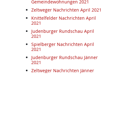
Gemeindewohnungen 2021
Zeltweger Nachrichten April 2021
Knittelfelder Nachrichten April
2021
Judenburger Rundschau April
2021
Spielberger Nachrichten April
2021
Judenburger Rundschau Jänner
2021
Zeltweger Nachrichten Jänner
2021
Spielberger Nachrichten Jänner
2021
Knittelfelder Nachrichten Jänner
2021
Glück Auf November 2020
Knittelfelder Nachrichten Oktober
2020
Spielberger Nachrichten
September 2020
.at
Mehr auf kpoe-graz.at