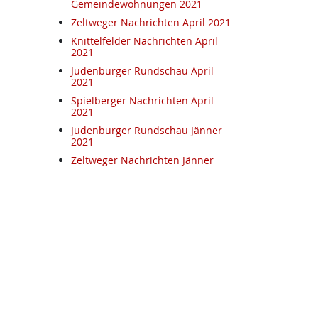
Gemeindewohnungen 2021
Zeltweger Nachrichten April 2021
Knittelfelder Nachrichten April
2021
Judenburger Rundschau April
2021
Spielberger Nachrichten April
2021
Judenburger Rundschau Jänner
2021
Zeltweger Nachrichten Jänner
2021
Spielberger Nachrichten Jänner
2021
Knittelfelder Nachrichten Jänner
2021
Glück Auf November 2020
Knittelfelder Nachrichten Oktober
2020
Spielberger Nachrichten
September 2020
.at
Mehr auf kpoe-graz.at