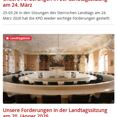
am 24. März
25-03-26 In den Sit­zun­gen des Stei­ri­schen Land­tags am 24.
März 2026 hat die KPÖ wie­der wich­ti­ge For­de­run­gen ge­s­tellt:
Landtagsklub
Unsere Forderungen in der Landtagssitzung
am 20. Jänner 2026