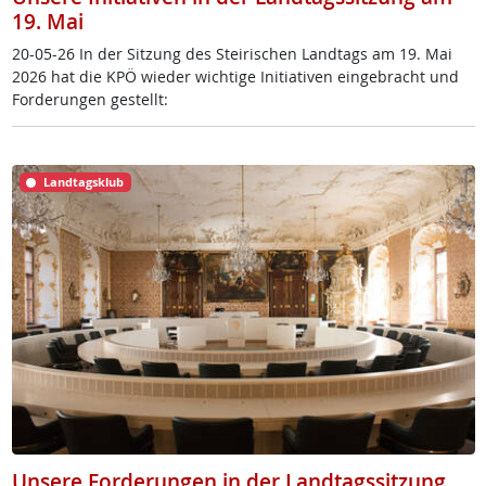
19. Mai
20-05-26 In der Sit­zung des Stei­ri­schen Land­tags am 19. Mai
2026 hat die KPÖ wie­der wich­ti­ge In­i­tia­ti­ven ein­ge­bracht und
For­de­run­gen ge­s­tellt:
Landtagsklub
Unsere Forderungen in der Landtagssitzung