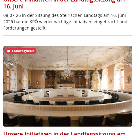
16. Juni
08-07-26 In der Sit­zung des Stei­ri­schen Land­tags am 16. Ju­ni
2026 hat die KPÖ wie­der wich­ti­ge In­i­tia­ti­ven ein­ge­bracht und
For­de­run­gen ge­s­tellt:
Landtagsklub
Unsere Initiativen in der Landtagssitzung am