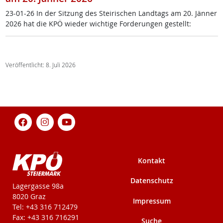
23-01-26 In der Sit­zung des Stei­ri­schen Land­tags am 20. Jän­ner
2026 hat die KPÖ wie­der wich­ti­ge For­de­run­gen ge­s­tellt:
Veröffentlicht: 8. Juli 2026
Kontakt
Datenschutz
KPÖ-Steiermark
Lagergasse 98a
8020 Graz
Impressum
Tel: +43 316 712479
Fax: +43 316 716291
Suche