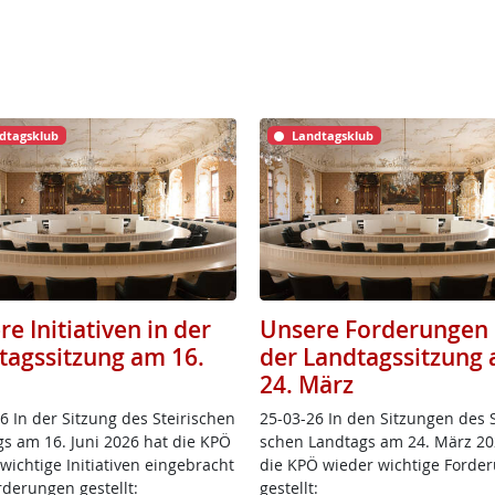
dtagsklub
Landtagsklub
e Initiativen in der
Unsere Forderungen 
tagssitzung am 16.
der Landtagssitzung
24. März
 In der Sit­zung des Stei­ri­schen
25-03-26 In den Sit­zun­gen des St
gs am 16. Ju­ni 2026 hat die KPÖ
schen Land­tags am 24. März 20
ich­ti­ge In­i­tia­ti­ven ein­ge­bracht
die KPÖ wie­der wich­ti­ge For­de­
de­run­gen ge­s­tellt:
ge­s­tellt: