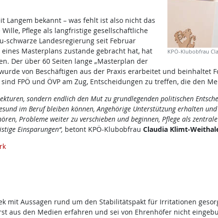
it Langem bekannt – was fehlt ist also nicht das
ille, Pflege als langfristige gesellschaftliche
u-schwarze Landesregierung seit Februar
eines Masterplans zustande gebracht hat, hat
KPÖ-Klubobfrau Cla
n. Der über 60 Seiten lange „Masterplan der
wurde von Beschäftigen aus der Praxis erarbeitet und beinhaltet Fo
un sind FPÖ und ÖVP am Zug, Entscheidungen zu treffen, die den M
rekturen, sondern endlich den Mut zu grundlegenden politischen Entsch
g gesund im Beruf bleiben können, Angehörige Unterstützung erhalten 
fhören, Probleme weiter zu verschieben und beginnen, Pflege als zentral
stige Einsparungen“,
betont KPÖ-Klubobfrau
Claudia Klimt-Weithale
rk
t Aussagen rund um den Stabilitätspakt für Irritationen gesorgt
erst aus den Medien erfahren und sei von Ehrenhöfer nicht eingeb