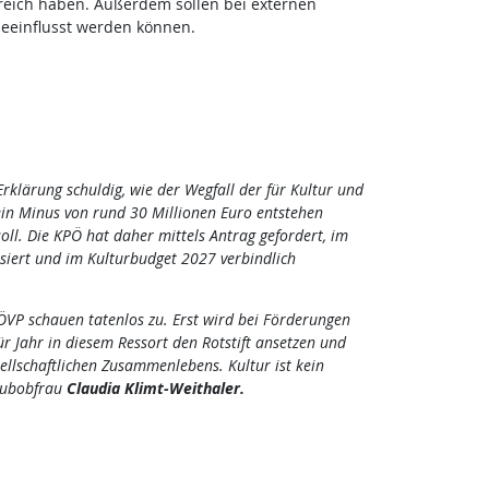
Bereich haben. Außerdem sollen bei externen
beeinflusst werden können.
klärung schuldig, wie der Wegfall der für Kultur und
in Minus von rund 30 Millionen Euro entstehen
ll. Die KPÖ hat daher mittels Antrag gefordert, im
siert und im Kulturbudget 2027 verbindlich
 ÖVP schauen tatenlos zu. Erst wird bei Förderungen
ür Jahr in diesem Ressort den Rotstift ansetzen und
sellschaftlichen Zusammenlebens. Kultur ist kein
Klubobfrau
Claudia Klimt-Weithaler.