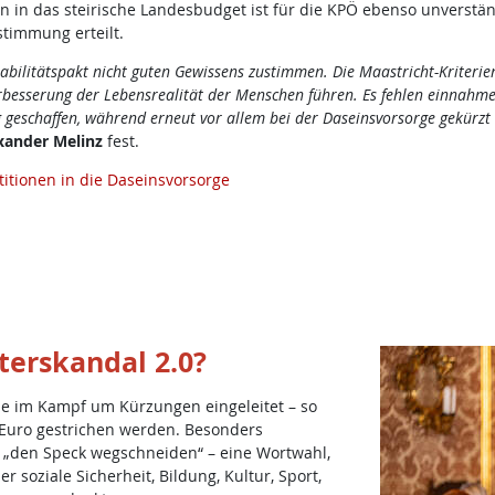
n das steirische Landesbudget ist für die KPÖ ebenso unverständl
timmung erteilt.
litätspakt nicht guten Gewissens zustimmen. Die Maastricht-Kriterien fo
erbesserung der Lebensrealität der Menschen führen. Es fehlen einnah
eschaffen, während erneut vor allem bei der Daseinsvorsorge gekürzt 
xander Melinz
fest.
titionen in die Daseinsvorsorge
terskandal 2.0?
de im Kampf um Kürzungen eingeleitet – so
 Euro gestrichen werden. Besonders
 „den Speck wegschneiden“ – eine Wortwahl,
 soziale Sicherheit, Bildung, Kultur, Sport,