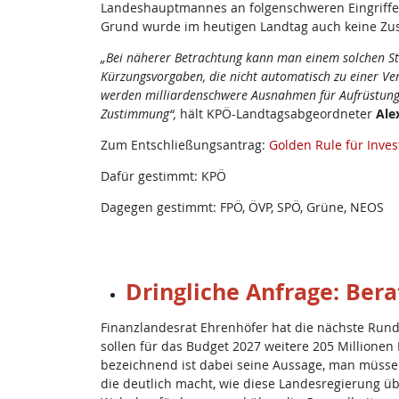
Landeshauptmannes an folgenschweren Eingriffen i
Grund wurde im heutigen Landtag auch keine Zus
„Bei näherer Betrachtung kann man einem solchen Stabi
Kürzungsvorgaben, die nicht automatisch zu einer V
werden milliardenschwere Ausnahmen für Aufrüstung g
Zustimmung“,
hält KPÖ-Landtagsabgeordneter
Ale
Zum Entschließungsantrag:
Golden Rule für Inves
Dafür gestimmt: KPÖ
Dagegen gestimmt: FPÖ, ÖVP, SPÖ, Grüne, NEOS
Dringliche Anfrage: Bera
Finanzlandesrat Ehrenhöfer hat die nächste Run
sollen für das Budget 2027 weitere 205 Millionen
bezeichnend ist dabei seine Aussage, man müsse
die deutlich macht, wie diese Landesregierung über