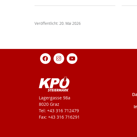
Veröffentlicht: 20. Mai 2026
Da
KPÖ-Steiermark
Lagergasse 98a
8020 Graz
I
Tel: +43 316 712479
Fax: +43 316 716291