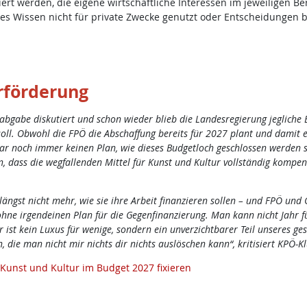
iert werden, die eigene wirtschaftliche Interessen im jeweiligen 
hes Wissen nicht für private Zwecke genutzt oder Entscheidungen 
urförderung
abe diskutiert und schon wieder blieb die Landesregierung jegliche Er
ll. Obwohl die FPÖ die Abschaffung bereits für 2027 plant und damit e
r noch immer keinen Plan, wie dieses Budgetloch geschlossen werden so
, dass die wegfallenden Mittel für Kunst und Kultur vollständig kompen
längst nicht mehr, wie sie ihre Arbeit finanzieren sollen – und FPÖ und
 ohne irgendeinen Plan für die Gegenfinanzierung. Man kann nicht Jahr f
 ist kein Luxus für wenige, sondern ein unverzichtbarer Teil unseres ge
, die man nicht mir nichts dir nichts auslöschen kann“, kritisiert KPÖ-
 Kunst und Kultur im Budget 2027 fixieren