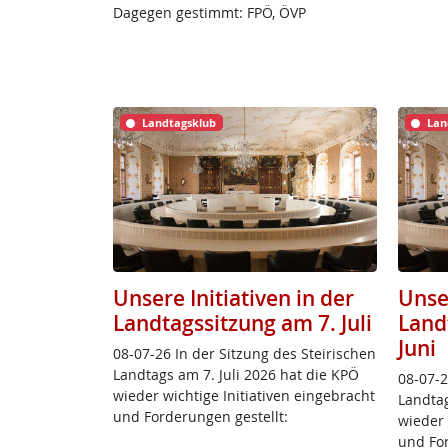
Dagegen gestimmt: FPÖ, ÖVP
Landtagsklub
Lan
Unsere Initiativen in der
Unser
Landtagssitzung am 7. Juli
Land
Juni
08-07-26 In der Sit­zung des Stei­ri­schen
Land­tags am 7. Ju­li 2026 hat die KPÖ
08-07-26
wie­der wich­ti­ge In­i­tia­ti­ven ein­ge­bracht
Land­ta
und For­de­run­gen ge­s­tellt:
wie­der w
und For­