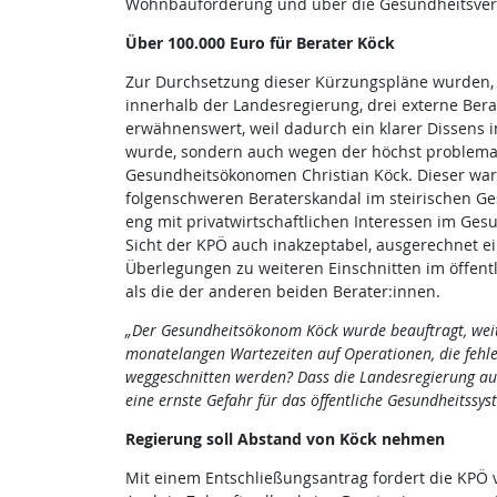
Wohnbauförderung und über die Gesundheitsver
Über 100.000 Euro für Berater Köck
Zur Durchsetzung dieser Kürzungspläne wurden,
innerhalb der Landesregierung, drei externe Bera
erwähnenswert, weil dadurch ein klarer Dissens i
wurde, sondern auch wegen der höchst problema
Gesundheitsökonomen Christian Köck. Dieser war 
folgenschweren Beraterskandal im steirischen Ges
eng mit privatwirtschaftlichen Interessen im Gesu
Sicht der KPÖ auch inakzeptabel, ausgerechnet ei
Überlegungen zu weiteren Einschnitten im öffentl
als die der anderen beiden Berater:innen.
„Der Gesundheitsökonom Köck wurde beauftragt, weite
monatelangen Wartezeiten auf Operationen, die fehle
weggeschnitten werden? Dass die Landesregierung ausg
eine ernste Gefahr für das öffentliche Gesundheitssys
Regierung soll Abstand von Köck nehmen
Mit einem Entschließungsantrag fordert die KPÖ 