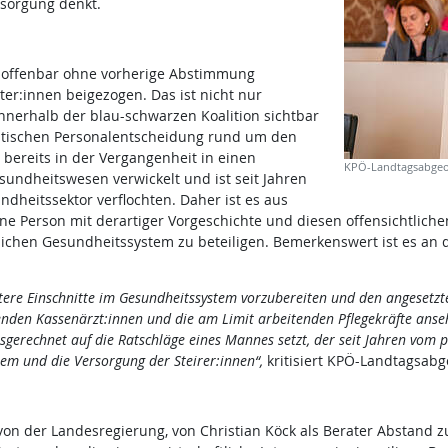
sorgung denkt.
 offenbar ohne vorherige Abstimmung
ter:innen beigezogen. Das ist nicht nur
nnerhalb der blau-schwarzen Koalition sichtbar
tischen Personalentscheidung rund um den
bereits in der Vergangenheit in einen
KPÖ-Landtagsabgeor
undheitswesen verwickelt und ist seit Jahren
ndheitssektor verflochten. Daher ist es aus
ne Person mit derartiger Vorgeschichte und diesen offensichtliche
ichen Gesundheitssystem zu beteiligen. Bemerkenswert ist es an die
re Einschnitte im Gesundheitssystem vorzubereiten und den angesetzte
nden Kassenärzt:innen und die am Limit arbeitenden Pflegekräfte anseh
erechnet auf die Ratschläge eines Mannes setzt, der seit Jahren vom pr
tem und die Versorgung der Steirer:innen“,
kritisiert KPÖ-Landtagsab
von der Landesregierung, von Christian Köck als Berater Abstand