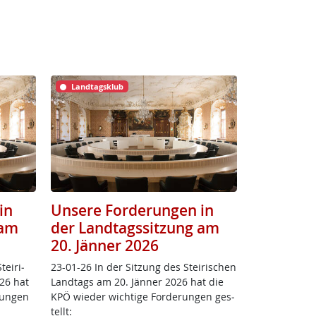
Landtagsklub
in
Unsere Forderungen in
 am
der Landtagssitzung am
20. Jänner 2026
ei­ri­
23-01-26 In der Sit­zung des Stei­ri­schen
26 hat
Land­tags am 20. Jän­ner 2026 hat die
run­gen
KPÖ wie­der wich­ti­ge For­de­run­gen ge­s­
tellt: