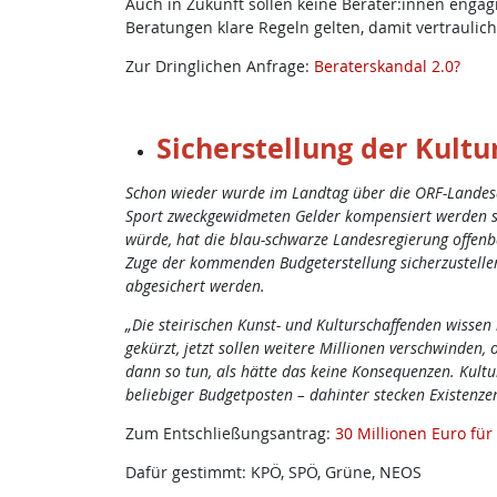
Auch in Zukunft sollen keine Berater:innen engag
Beratungen klare Regeln gelten, damit vertraulic
Zur Dringlichen Anfrage:
Beraterskandal 2.0?
Sicherstellung der Kult
Schon wieder wurde im Landtag über die ORF-Landesabg
Sport zweckgewidmeten Gelder kompensiert werden so
würde, hat die blau-schwarze Landesregierung offenba
Zuge der kommenden Budgeterstellung sicherzustellen
abgesichert werden.
„Die steirischen Kunst- und Kulturschaffenden wissen 
gekürzt, jetzt sollen weitere Millionen verschwinden,
dann so tun, als hätte das keine Konsequenzen. Kultur
beliebiger Budgetposten – dahinter stecken Existenzen
Zum Entschließungsantrag:
30 Millionen Euro für
Dafür gestimmt: KPÖ, SPÖ, Grüne, NEOS