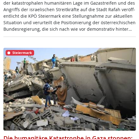
der ka­tastro­pha­len hu­mani­tä­ren La­ge im Ga­za­st­rei­fen und des
An­griffs der is­rae­li­schen St­reit­kräf­te auf die Stadt Ra­fah ver­öf­f­
ent­licht die KPÖ Stei­er­mark ei­ne Stel­lung­nah­me zur ak­tu­el­len
Si­tua­ti­on und ver­ur­teilt die Po­si­tio­nie­rung der ös­t­er­rei­chi­schen
Bun­des­re­gie­rung, die sich nach wie vor de­mon­s­t­ra­tiv hin­ter…
Steiermark
Die humanitäre Katastrophe in Gaza stoppen: