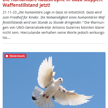
Waffenstillstand jetzt!
21-11-23
„Die hu­mani­tä­re La­ge in Ga­za ist ent­setz­lich. Ga­za wird
zum Fried­hof für Kin­der. Die Not­wen­dig­keit ei­nes hu­mani­tä­ren Waf­
fen­s­till­stands wird von Stun­de zu Stun­de drin­gen­der.“
Die War­nun­
gen von UNO-Ge­ne­ral­se­k­re­tär An­to­nio Gu­ter­res könn­ten kla­rer
nicht sein. Hier­zu­lan­de ver­hal­len sei­ne Wor­te je­doch wir­kungs­
los.…
Steiermark