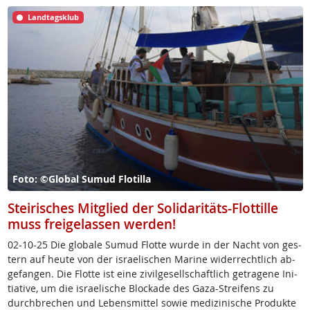
Landtagsklub
Foto: ©Global Sumud Flotilla
Steirisches Mitglied der Solidaritäts-Flottille
muss freigelassen werden!
02-10-25 Die glo­ba­le Su­mud Flot­te wur­de in der Nacht von ges­
tern auf heu­te von der is­rae­li­schen Ma­ri­ne wi­der­recht­lich ab­
ge­fan­gen. Die Flot­te ist ei­ne zi­vil­ge­sell­schaft­lich ge­tra­ge­ne In­i­
tia­ti­ve, um die is­rae­li­sche Blo­c­ka­de des Ga­za-St­rei­fens zu
durch­b­re­chen und Le­bens­mit­tel so­wie me­di­zi­ni­sche Pro­duk­te