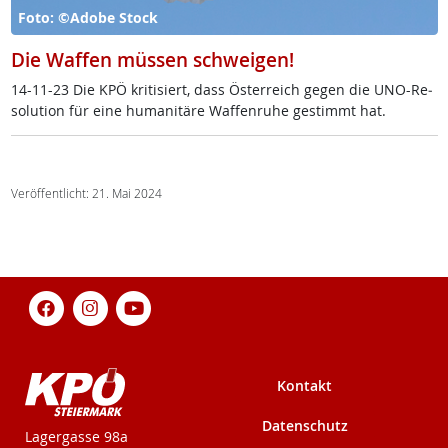
Foto: ©Adobe Stock
Die Waffen müssen schweigen!
14-11-23 Die KPÖ kri­ti­siert, dass Ös­t­er­reich ge­gen die UNO-Re­
so­lu­ti­on für ei­ne hu­mani­tä­re Waf­fen­ru­he ge­stimmt hat.
Veröffentlicht: 21. Mai 2024
Kontakt
Datenschutz
KPÖ-Steiermark
Lagergasse 98a