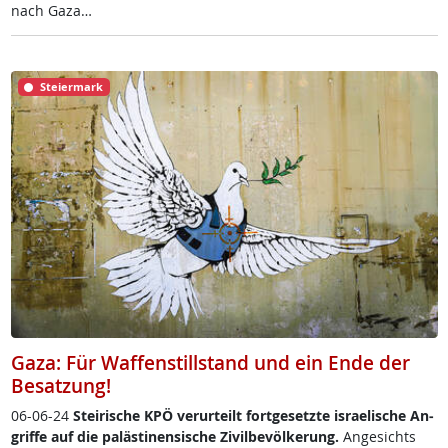
nach Ga­za…
Steiermark
Gaza: Für Waffenstillstand und ein Ende der
Besatzung!
06-06-24
Stei­ri­sche KPÖ ver­ur­teilt fort­ge­setz­te is­rae­li­sche An­
grif­fe auf die pa­läs­ti­nen­si­sche Zi­vil­be­völ­ke­rung.
An­ge­sichts