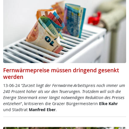
Fernwärmepreise müssen dringend gesenkt
werden
13-06-24
"Zur­zeit liegt der Fern­wär­me-Ar­beit­s­preis noch im­mer um
240 Pro­zent höh­er als vor den Teue­run­gen. Trotz­dem will sich die
En­er­gie Stei­er­mark ei­ner längst not­wen­di­gen Re­duk­ti­on des Prei­ses
ent­zie­hen
", kri­ti­sie­ren die Gra­zer Bür­ger­meis­te­rin
El­ke Kahr
und Stadt­rat
Man­f­red Eber
.