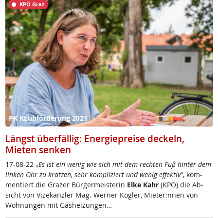
KPÖ Graz
PK KLubförderung 2021
Längst überfällig: Energiepreise deckeln,
Mieten senken
17-08-22 „
Es ist ein we­nig wie sich mit dem rech­ten Fuß hin­ter dem
lin­ken Ohr zu krat­zen, sehr kom­p­li­ziert und we­nig ef­fek­tiv
“, kom­
men­tiert die Gra­zer Bür­ger­meis­te­rin
El­ke Kahr
(KPÖ) die Ab­
sicht von Vi­ze­kanz­ler Mag. Wer­ner Kog­ler, Mie­ter:nnen von
Woh­nun­gen mit Gas­hei­zun­gen…