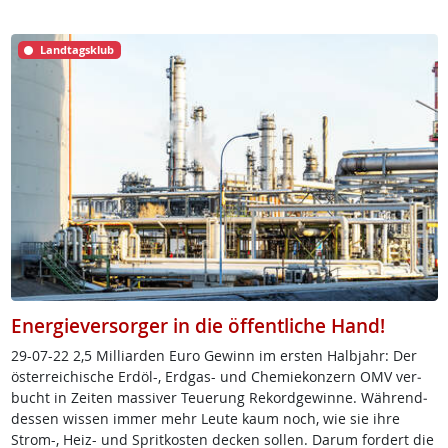
Landtagsklub
Energieversorger in die öffentliche Hand!
29-07-22 2,5 Mil­li­ar­den Eu­ro Ge­winn im ers­ten Halb­jahr: Der
ös­t­er­rei­chi­sche Erd­öl-, Erd­gas- und Che­mie­kon­zern OMV ver­
bucht in Zei­ten mas­si­ver Teue­rung Re­kord­ge­win­ne. Wäh­rend­
des­sen wis­sen im­mer mehr Leu­te kaum noch, wie sie ih­re
Strom-, Heiz- und Sprit­kos­ten de­cken sol­len. Dar­um for­dert die