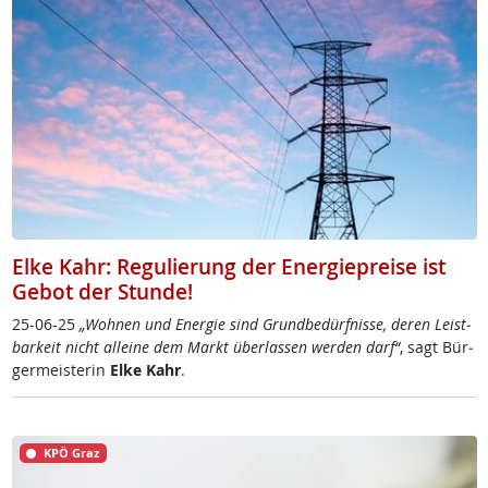
Elke Kahr: Regulierung der Energiepreise ist
Gebot der Stunde!
25-06-25
„Woh­nen und En­er­gie sind Grund­be­dürf­nis­se, de­ren Leist­
bar­keit nicht al­lei­ne dem Markt über­las­sen wer­den dar­f“
, sag­t ­Bür­
ger­meis­te­rin
El­ke Kahr
.
KPÖ Graz