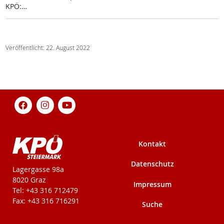
KPÖ:…
Veröffentlicht: 22. August 2022
Kontakt
Datenschutz
KPÖ-Steiermark
Lagergasse 98a
8020 Graz
Impressum
Tel: +43 316 712479
Fax: +43 316 716291
Suche