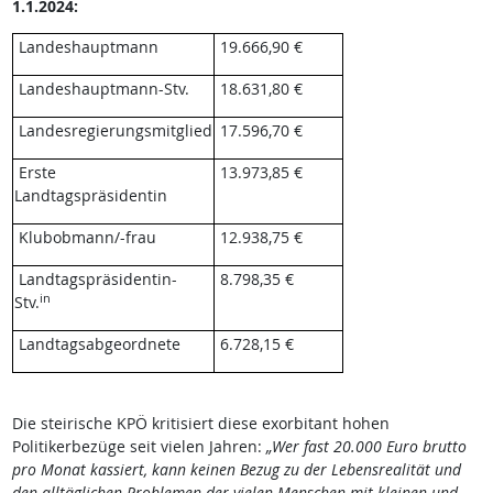
1.1.2024:
Landeshauptmann
19.666,90 €
Landeshauptmann-Stv.
18.631,80 €
Landesregierungsmitglied
17.596,70 €
Erste
13.973,85 €
Landtagspräsidentin
Klubobmann/-frau
12.938,75 €
Landtagspräsidentin-
8.798,35 €
in
Stv.
Landtagsabgeordnete
6.728,15 €
Die steirische KPÖ kritisiert diese exorbitant hohen
Politikerbezüge seit vielen Jahren:
„Wer fast 20.000 Euro brutto
pro Monat kassiert, kann keinen Bezug zu der Lebensrealität und
den alltäglichen Problemen der vielen Menschen mit kleinen und