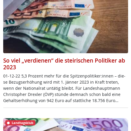
So viel „verdienen“ die steirischen Politiker ab
2023
01-12-22 5,3 Pro­zent mehr für die Spit­zen­po­li­ti­ker:in­nen – die­
se Be­zugs­er­höh­ung wird mit 1. Jän­ner 2023 in Kraft tre­ten,
wenn der Na­tio­nal­rat un­tä­tig bleibt. Für Lan­des­haupt­mann
Chri­s­to­pher Dr­ex­ler (ÖVP) stün­de dem­nach schon bald ei­ne
Ge­halts­er­höh­ung von 942 Eu­ro auf statt­li­che 18.756 Eu­ro…
Landtagsklub