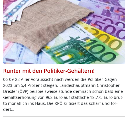
Runter mit den Politiker-Gehältern!
06-09-22 Al­ler Vor­aus­sicht nach wer­den die Po­li­ti­ker-Ga­gen
2023 um 5,4 Pro­zent stei­gen. Lan­des­haupt­mann Chri­s­to­pher
Dr­ex­ler (ÖVP) bei­spiels­wei­se stün­de dem­nach schon bald ei­ne
Ge­halts­er­höh­ung von 962 Eu­ro auf statt­li­che 18.775 Eu­ro brut­
to mo­nat­lich ins Haus. Die KPÖ kri­ti­siert das scharf und for­
dert…