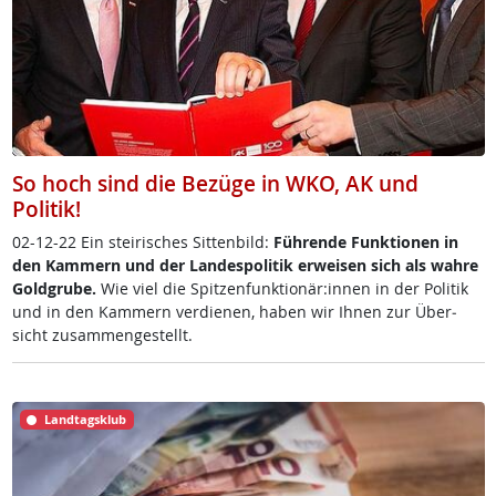
So hoch sind die Bezüge in WKO, AK und
Politik!
02-12-22 Ein stei­ri­sches Sit­ten­bild:
Füh­r­en­de Funk­tio­nen in
den Kam­mern und der Lan­des­po­li­tik er­wei­sen sich als wah­re
Gold­gru­be.
Wie viel die Spit­zen­funk­tio­när:in­nen in der Po­li­tik
und in den Kam­mern ver­die­nen, ha­ben wir Ih­nen zur Über­
sicht zu­sam­men­ge­s­tellt.
Landtagsklub