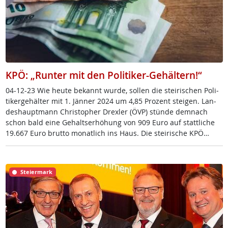
KPÖ: „Runter mit den Politiker-Gehältern!“
04-12-23 Wie heu­te be­kannt wur­de, sol­len die stei­ri­schen Po­li­
ti­ker­ge­häl­ter mit 1. Jän­ner 2024 um 4,85 Pro­zent stei­gen. Lan­
des­haupt­mann Chri­s­to­pher Dr­ex­ler (ÖVP) stün­de dem­nach
schon bald ei­ne Ge­halts­er­höh­ung von 909 Eu­ro auf statt­li­che
19.667 Eu­ro brut­to mo­nat­lich ins Haus. Die stei­ri­sche KPÖ…
Steiermark