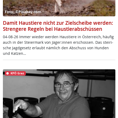
Foto: ©Pixabay.com
Damit Haustiere nicht zur Zielscheibe werden:
Strengere Regeln bei Haustierabschüssen
04-08-26 Im­mer wie­der wer­den Haus­tie­re in Ös­t­er­reich, häu­fig
auch in der Stei­er­mark von Jä­ger:in­nen er­schos­sen. Das stei­ri­
sche Jagd­ge­setz er­laubt näm­lich den Ab­schuss von Hun­den
und Kat­zen…
KPÖ Graz