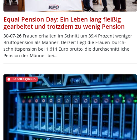
Equal-Pension-Day: Ein Leben lang fleißig
gearbeitet und trotzdem zu wenig Pension
30-07-26 Frau­en er­hal­ten im Schnitt um 39,4 Pro­zent we­ni­ger
Brut­to­pen­si­on als Män­ner. Der­zeit liegt die Frau­en-Durch­
schnitt­s­pen­si­on bei 1.614 Eu­ro brut­to, die durch­schnitt­li­che
Pen­si­on der Män­ner bei…
Landtagsklub