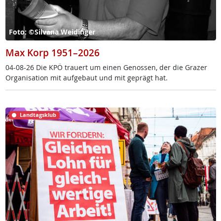
Foto: ©Silvana Weidinger
Max Korp 1951–2026
04-08-26 Die KPÖ trau­ert um ei­nen Ge­nos­sen, der die Gra­zer
Or­ga­ni­sa­ti­on mit auf­ge­baut und mit ge­prägt hat.
Landtagsklub