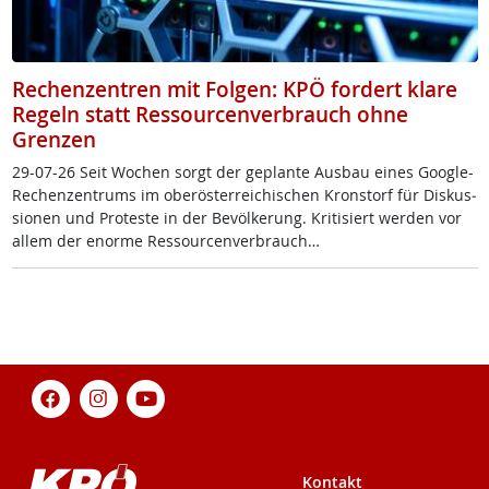
Rechenzentren mit Folgen: KPÖ fordert klare
Regeln statt Ressourcenverbrauch ohne
Grenzen
29-07-26 Seit Wo­chen sorgt der ge­plan­te Aus­bau ei­nes Goog­le-
Re­chen­zen­trums im ober­ös­t­er­rei­chi­schen Kron­s­torf für Dis­kus­
sio­nen und Pro­tes­te in der Be­völ­ke­rung. Kri­ti­siert wer­den vor
al­lem der enor­me Res­sour­cen­ver­brauch…
Kontakt