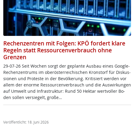
Rechenzentren mit Folgen: KPÖ fordert klare
Regeln statt Ressourcenverbrauch ohne
Grenzen
29-07-26 Seit Wo­chen sorgt der ge­plan­te Aus­bau ei­nes Goog­le-
Re­chen­zen­trums im ober­ös­t­er­rei­chi­schen Kron­s­torf für Dis­kus­
sio­nen und Pro­tes­te in der Be­völ­ke­rung. Kri­ti­siert wer­den vor
al­lem der enor­me Res­sour­cen­ver­brauch und die Aus­wir­kun­gen
auf Um­welt und In­fra­struk­tur: Rund 50 Hektar wert­vol­ler Bo­
den sol­len ver­sie­gelt, gro­ße…
Veröffentlicht: 18. Juni 2026