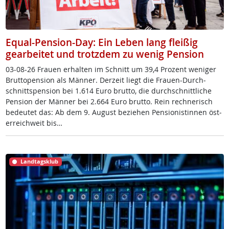
Equal-Pension-Day: Ein Leben lang fleißig
gearbeitet und trotzdem zu wenig Pension
03-08-26 Frau­en er­hal­ten im Schnitt um 39,4 Pro­zent we­ni­ger
Brut­to­pen­si­on als Män­ner. Der­zeit liegt die Frau­en-Durch­
schnitt­s­pen­si­on bei 1.614 Eu­ro brut­to, die durch­schnitt­li­che
Pen­si­on der Män­ner bei 2.664 Eu­ro brut­to. Rein rech­ne­risch
be­deu­tet das: Ab dem 9. Au­gust be­zie­hen Pen­sio­nis­tin­nen ös­t­
er­reich­weit bis…
Landtagsklub