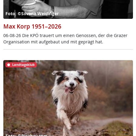
Foto: ©Silvana Weidinger
Max Korp 1951–2026
06-08-26 Die KPÖ trau­ert um ei­nen Ge­nos­sen, der die Gra­zer
Or­ga­ni­sa­ti­on mit auf­ge­baut und mit ge­prägt hat.
Landtagsklub
Foto: ©Pixabay.com