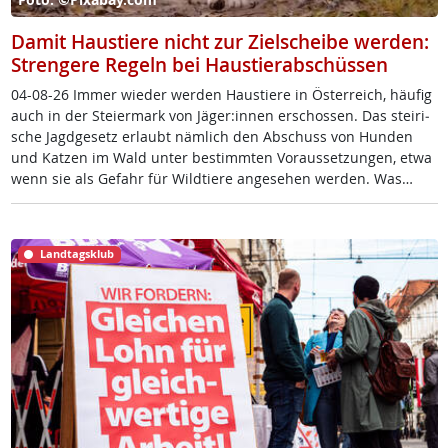
Damit Haustiere nicht zur Zielscheibe werden:
Strengere Regeln bei Haustierabschüssen
04-08-26 Im­mer wie­der wer­den Haus­tie­re in Ös­t­er­reich, häu­fig
auch in der Stei­er­mark von Jä­ger:in­nen er­schos­sen. Das stei­ri­
sche Jagd­ge­setz er­laubt näm­lich den Ab­schuss von Hun­den
und Kat­zen im Wald un­ter be­stimm­ten Vor­aus­set­zun­gen, et­wa
wenn sie als Ge­fahr für Wild­tie­re an­ge­se­hen wer­den. Was…
Landtagsklub