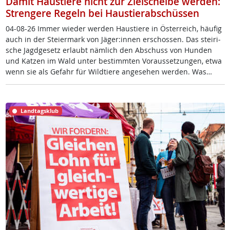
Damit Haustiere nicht zur Zielscheibe werden:
Strengere Regeln bei Haustierabschüssen
04-08-26 Im­mer wie­der wer­den Haus­tie­re in Ös­t­er­reich, häu­fig
auch in der Stei­er­mark von Jä­ger:in­nen er­schos­sen. Das stei­ri­
sche Jagd­ge­setz er­laubt näm­lich den Ab­schuss von Hun­den
und Kat­zen im Wald un­ter be­stimm­ten Vor­aus­set­zun­gen, et­wa
wenn sie als Ge­fahr für Wild­tie­re an­ge­se­hen wer­den. Was…
Landtagsklub