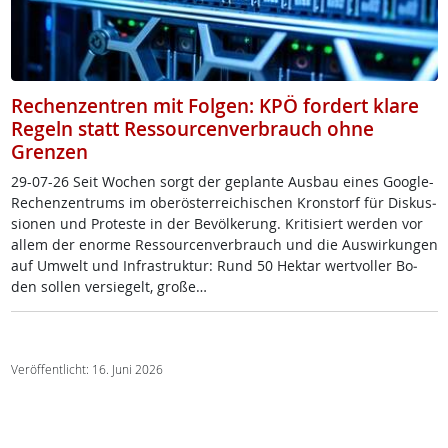
Rechenzentren mit Folgen: KPÖ fordert klare
Regeln statt Ressourcenverbrauch ohne
Grenzen
29-07-26 Seit Wo­chen sorgt der ge­plan­te Aus­bau ei­nes Goog­le-
Re­chen­zen­trums im ober­ös­t­er­rei­chi­schen Kron­s­torf für Dis­kus­
sio­nen und Pro­tes­te in der Be­völ­ke­rung. Kri­ti­siert wer­den vor
al­lem der enor­me Res­sour­cen­ver­brauch und die Aus­wir­kun­gen
auf Um­welt und In­fra­struk­tur: Rund 50 Hektar wert­vol­ler Bo­
den sol­len ver­sie­gelt, gro­ße…
Veröffentlicht: 16. Juni 2026