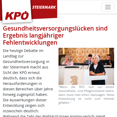
KPÖ Steiermark
Gesundheitsversorgungslücken sind
Ergebnis langjähriger
Fehlentwicklungen
Die heutige Debatte im
Landtag zur
Gesundheitsversorgung in
der Steiermark macht aus
Sicht der KPÖ erneut
deutlich, dass sich die
Herausforderungen in
"Wenn die SPÖ nun vor einem
diesen Bereichen über Jahre
Gesundheits- und Pflegenotstand warnt,
hinweg zugespitzt haben.
dann muss man schon dazusagen: Diese
Entwicklung ist nicht vom Himmel
Die Auswirkungen dieser
gefallen."
Entwicklung zeigen sich
inzwischen deutlich:
Während die Zahl der Wahlärzt:innen kontinuierlich steigt,