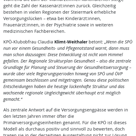
geht die Zahl der Kassenärzt:innen zurück. Gleichzeitig
bestehen in vielen Regionen der Steiermark erhebliche
Versorgungslücken – etwa bei Kinderärzt:innen,
Frauenärzt:innen, in der Psychiatrie sowie in weiteren
medizinischen Fachbereichen.
KPÖ-Klubobfrau Claudia
Klimt-Weithaler
betont:
„Wenn die SPÖ
nun vor einem Gesundheits- und Pflegenotstand warnt, dann muss
man schon dazusagen: Diese Entwicklung ist nicht vom Himmel
gefallen. Der Regionale Strukturplan Gesundheit – also die zentrale
Grundlage für Planung und Steuerung der Gesundheitsversorgung –
wurde über viele Regierungsperioden hinweg von SPÖ und ÖVP
gemeinsam beschlossen und mitgetragen. Genau diese politischen
Entscheidungen haben die heutige lückenhafte Struktur und das
wachsende regionale Ungleichgewicht überhaupt erst möglich
gemacht.“
Als zentrale Antwort auf die Versorgungsengpässe werden in
den letzten Jahren immer öfter die
Primärversorgungseinheiten genannt. Für die KPÖ ist dieses
Modell als durchaus positiv und sinnvoll zu bewerten, doch
tragen sie in der derzeitigen Ausgestaltung nicht zur Lösung