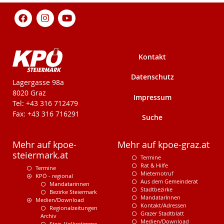
Kontakt
Datenschutz
KPÖ-Steiermark
Lagergasse 98a
8020 Graz
Impressum
Tel: +43 316 712479
Fax: +43 316 716291
Suche
Mehr auf kpoe-
Mehr auf kpoe-graz.at
steiermark.at
Termine
Rat & Hilfe
Termine
Mieternotruf
KPÖ - regional
Aus dem Gemeinderat
Mandatarinnen
Stadtbezirke
Bezirke Steiermark
MandatarInnen
Medien/Download
Kontakt/Adressen
Regionalzeitungen
Grazer Stadtblatt
Archiv
Medien/Download
Steir. Volksstimme