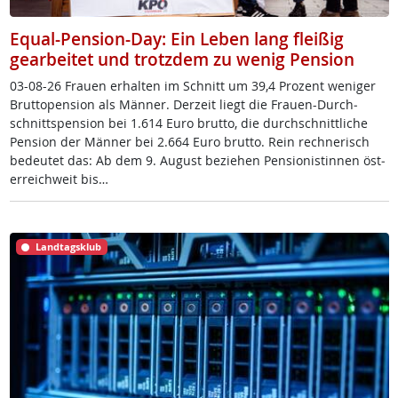
Equal-Pension-Day: Ein Leben lang fleißig
gearbeitet und trotzdem zu wenig Pension
03-08-26 Frau­en er­hal­ten im Schnitt um 39,4 Pro­zent we­ni­ger
Brut­to­pen­si­on als Män­ner. Der­zeit liegt die Frau­en-Durch­
schnitt­s­pen­si­on bei 1.614 Eu­ro brut­to, die durch­schnitt­li­che
Pen­si­on der Män­ner bei 2.664 Eu­ro brut­to. Rein rech­ne­risch
be­deu­tet das: Ab dem 9. Au­gust be­zie­hen Pen­sio­nis­tin­nen ös­t­
er­reich­weit bis…
Landtagsklub