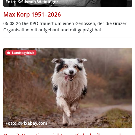
Foto: ©Silvana Weidinger
Max Korp 1951–2026
06-08-26 Die KPÖ trau­ert um ei­nen Ge­nos­sen, der die Gra­zer
Or­ga­ni­sa­ti­on mit auf­ge­baut und mit ge­prägt hat.
Landtagsklub
Foto: ©Pixabay.com