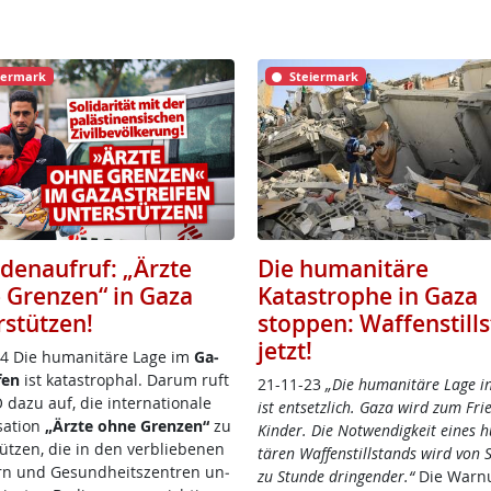
iermark
Steiermark
denaufruf: „Ärzte
Die humanitäre
 Grenzen“ in Gaza
Katastrophe in Gaza
rstützen!
stoppen: Waffenstill
jetzt!
4 Die hu­mani­tä­re La­ge im
Ga­
­fen
ist ka­tastro­phal. Dar­um ruft
21-11-23
„Die hu­mani­tä­re La­ge i
da­zu auf, die in­ter­na­tio­na­le
ist ent­setz­lich. Ga­za wird zum Frie
sa­ti­on
„Ärz­te oh­ne Gren­zen“
zu
Kin­der. Die Not­wen­dig­keit ei­nes 
tüt­zen, die in den ver­b­lie­be­nen
tä­ren Waf­fen­s­till­stands wird von 
ern und Ge­sund­heits­zen­t­ren un­
zu Stun­de drin­gen­der.“
Die War­n