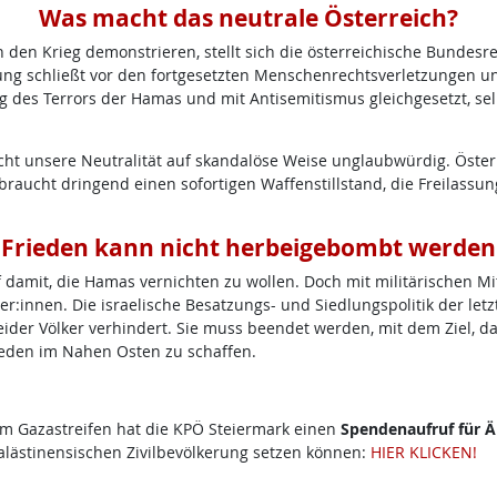
Was macht das neutrale Österreich?
en Krieg demonstrieren, stellt sich die österreichische Bundesre
ung schließt vor den fortgesetzten Menschenrechtsverletzungen un
g des Terrors der Hamas und mit Antisemitismus gleichgesetzt, sel
t unsere Neutralität auf skandalöse Weise unglaubwürdig. Österre
 braucht dringend einen sofortigen Waffenstillstand, die Freilassu
Frieden kann nicht herbeigebombt werden
damit, die Hamas vernichten zu wollen. Doch mit militärischen Mitt
nser:innen. Die israelische Besatzungs- und Siedlungspolitik der le
beider Völker verhindert. Sie muss beendet werden, mit dem Ziel, d
ieden im Nahen Osten zu schaffen.
m Gazastreifen hat die KPÖ Steiermark einen
Spendenaufruf für 
palästinensischen Zivilbevölkerung setzen können:
HIER KLICKEN!