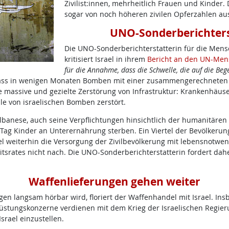
Zivilist:innen, mehrheitlich Frauen und Kinde
sogar von noch höheren zivilen Opferzahlen au
UNO-Sonderberichtersta
Die UNO-Sonderberichterstatterin für die Mensc
kritisiert Israel in ihrem
Bericht an den UN-Men
für die Annahme, dass die Schwelle, die auf die Be
 dass in wenigen Monaten Bomben mit einer zusammengerechneten
massive und gezielte Zerstörung von Infrastruktur: Krankenhäuser
e von israelischen Bomben zerstört.
Albanese, auch seine Verpflichtungen hinsichtlich der humanitären
n Tag Kinder an Unterernährung sterben. Ein Viertel der Bevölkerun
l weiterhin die Versorgung der Zivilbevölkerung mit lebensnotwen
tsrates nicht nach. Die UNO-Sonderberichterstatterin fordert da
Waffenlieferungen gehen weiter
ungen langsam hörbar wird, floriert der Waffenhandel mit Israel.
 Rüstungskonzerne verdienen mit dem Krieg der Israelischen Regie
srael einzustellen.