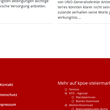
rigs­ten Be­din­gun­gen wich­ti­ge
von UNO-Ge­ne­ral­se­k­re­tär An­to
­ni­sche Ver­sor­gung an­bie­ten.
ter­res könn­ten kla­rer nicht sein
zu­lan­de ver­hal­len sei­ne Wor­te 
wir­kungs­los.…
Mehr auf kpoe-steiermark
Kontakt
Termine
KPÖ - regional
tenschutz
Mandatarinnen
Bezirke Steiermark
mpressum
Medien/Download
Regionalzeitungen Archiv