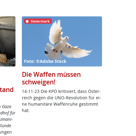
Steiermark
Foto: ©Adobe Stock
Die Waffen müssen
schweigen!
stand
14-11-23 Die KPÖ kri­ti­siert, dass Ös­t­er­
reich ge­gen die UNO-Re­so­lu­ti­on für ei­
ne hu­mani­tä­re Waf­fen­ru­he ge­stimmt
n Ga­za
hat.
d­hof für
hu­mani­
Stun­de
un­gen