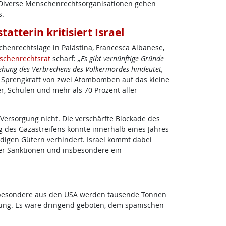
r. Diverse Menschenrechtsorganisationen gehen
s.
tterin kritisiert Israel
henrechtslage in Palästina, Francesca Albanese,
schenrechtsrat
scharf:
„Es gibt vernünftige Gründe
gehung des Verbrechens des Völkermordes hindeutet,
 Sprengkraft von zwei Atombomben auf das kleine
, Schulen und mehr als 70 Prozent aller
 Versorgung nicht. Die verschärfte Blockade des
g des Gazastreifens könnte innerhalb eines Jahres
digen Gütern verhindert. Israel kommt dabei
her Sanktionen und insbesondere ein
 Insbesondere aus den USA werden tausende Tonnen
rung. Es wäre dringend geboten, dem spanischen