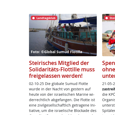
Landtagsklub
Ste
Foto: ©Global Sumud Flotilla
Steirisches Mitglied der
Spen
Solidaritäts-Flottille muss
ohne
freigelassen werden!
unte
02-10-25 Die glo­ba­le Su­mud Flot­te
21-05-2
wur­de in der Nacht von ges­tern auf
za­st­rei
heu­te von der is­rae­li­schen Ma­ri­ne wi­
die KPÖ 
der­recht­lich ab­ge­fan­gen. Die Flot­te ist
Or­ga­ni­
ei­ne zi­vil­ge­sell­schaft­lich ge­tra­ge­ne In­i­
un­ter­s
tia­ti­ve, um die is­rae­li­sche Blo­c­ka­de des
Spi­tä­l