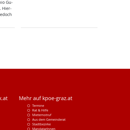
­nio Gu­
. Hier­
je­doch
.at
Mehr auf kpoe-graz.at
Termine
Rat & Hilfe
Mieternotruf
Aus dem Gemeinderat
Stadtbezirke
MandatarInnen