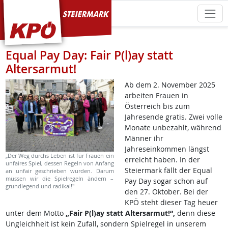
KPÖ Steiermark
Equal Pay Day: Fair P(l)ay statt
Altersarmut!
Ab dem 2. November 2025
arbeiten Frauen in
Österreich bis zum
Jahresende gratis. Zwei volle
Monate unbezahlt, während
Männer ihr
Jahreseinkommen längst
„Der Weg durchs Leben ist für Frauen ein
erreicht haben. In der
unfaires Spiel, dessen Regeln von Anfang
Steiermark fällt der Equal
an unfair geschrieben wurden. Darum
müssen wir die Spielregeln ändern –
Pay Day sogar schon auf
grundlegend und radikal!"
den 27. Oktober. Bei der
KPÖ steht dieser Tag heuer
unter dem Motto
„Fair P(l)ay statt Altersarmut!“,
denn diese
Ungleichheit ist kein Zufall, sondern Spielregel in unserem