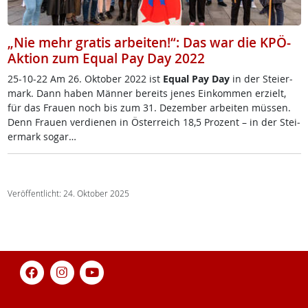
„Nie mehr gratis arbeiten!“: Das war die KPÖ-
Aktion zum Equal Pay Day 2022
25-10-22 Am 26. Ok­tober 2022 ist
Equal Pay Day
in der Stei­er­
mark. Dann ha­ben Män­ner be­reits je­nes Ein­kom­men er­zielt,
für das Frau­en noch bis zum 31. De­zem­ber ar­bei­ten müs­sen.
Denn Frau­en ver­die­nen in Ös­t­er­reich 18,5 Pro­zent – in der Stei­
er­mark so­gar…
Veröffentlicht: 24. Oktober 2025