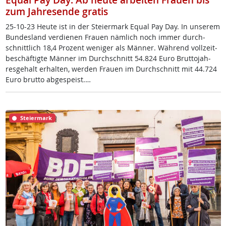
Equal Pay Day: Ab heute arbeiten Frauen bis
zum Jahresende gratis
25-10-23 Heu­te ist in der Stei­er­mark Equal Pay Day. In un­se­rem
Bun­des­land ver­die­nen Frau­en näm­lich noch im­mer durch­
schnitt­lich 18,4 Pro­zent we­ni­ger als Män­ner. Wäh­rend voll­zeit­
be­schäf­tig­te Män­ner im Durch­schnitt 54.824 Eu­ro Brut­to­jah­
res­ge­halt er­hal­ten, wer­den Frau­en im Durch­schnitt mit 44.724
Eu­ro brut­to ab­ge­speist.…
Steiermark