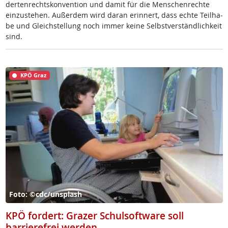
der­ten­rechts­kon­ven­ti­on und da­mit für die Men­schen­rech­te
ein­zu­ste­hen. Au­ßer­dem wird da­ran er­in­nert, dass ech­te Teil­ha­
be und Gleich­stel­lung noch im­mer kei­ne Selbst­ver­ständ­lich­keit
sind.
KPÖ Graz
Foto: ©cdc/unsplash
KPÖ fordert: Grazer Schulsoftware soll
barrierefrei werden