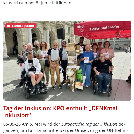
se wird nun am 8. Ju­ni statt­fin­den.
Landtagsklub
Tag der Inklusion: KPÖ enthüllt „DENKmal
Inklusion“
05-05-26 Am 5. Mai wird der
Eu­ro­päi­sche Tag der In­k­lu­si­on
be­
gan­gen, um für Fort­schrit­te bei der Um­set­zung der UN-Be­hin­