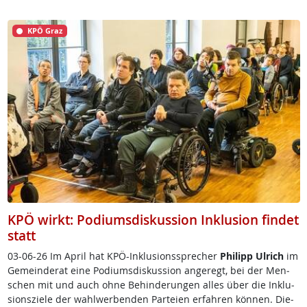
KPÖ Graz
KPÖ wirkt: Podiumsdiskussion Inklusion findet
statt
03-06-26 Im April ha­t K­PÖ-In­k­lu­si­ons­sp­re­cher
Phi­l­ipp Ul­rich
im
Ge­mein­de­rat ei­ne Po­di­ums­dis­kus­si­on an­ge­regt, bei der Men­
schen mit und auch oh­ne Be­hin­de­run­gen al­les über die In­k­lu­
si­ons­zie­le der wahl­wer­ben­den Par­tei­en er­fah­ren kön­nen. Die­