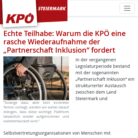
KPÖ Steiermark
Echte Teilhabe: Warum die KPÖ eine
rasche Wiederaufnahme der
„Partnerschaft Inklusion“ fordert
In der vergangenen
Legislaturperiode bestand
mit der sogenannten
„Partnerschaft Inklusion“ ein
strukturierter Austausch
zwischen dem Land
Steiermark und
"Solange dazu aber kein konkreter
Termin vorliegt, werden wir weiter darauf
drängen, dass diese wichtige Plattform
tatsächlich wieder aufgenommen und
weiterentwickelt wird.“
Selbstvertretungsorganisationen von Menschen mit