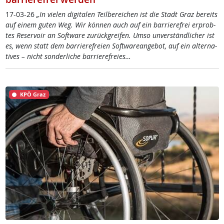
17-03-26
„In vie­len di­gi­ta­len Teil­be­rei­chen ist die Stadt Graz be­reits
auf ei­nem gu­ten Weg. Wir kön­nen auch auf ein bar­rie­re­f­rei er­prob­
tes Re­ser­voir an Soft­wa­re zu­rück­g­rei­fen. Um­so un­ver­ständ­li­cher ist
es, wenn statt dem bar­rie­re­f­rei­en Soft­wa­re­an­ge­bot, auf ein al­ter­na­
ti­ves – nicht son­der­li­che bar­rie­re­f­rei­es…
KPÖ Graz