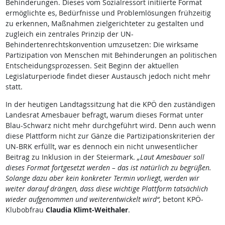
Behinderungen. Dieses vom Sozialressort initiierte Format
ermöglichte es, Bedürfnisse und Problemlösungen frühzeitig
zu erkennen, Maßnahmen zielgerichteter zu gestalten und
zugleich ein zentrales Prinzip der UN-
Behindertenrechtskonvention umzusetzen: Die wirksame
Partizipation von Menschen mit Behinderungen an politischen
Entscheidungsprozessen. Seit Beginn der aktuellen
Legislaturperiode findet dieser Austausch jedoch nicht mehr
statt.
In der heutigen Landtagssitzung hat die KPÖ den zuständigen
Landesrat Amesbauer befragt, warum dieses Format unter
Blau-Schwarz nicht mehr durchgeführt wird. Denn auch wenn
diese Plattform nicht zur Gänze die Partizipationskriterien der
UN-BRK erfüllt, war es dennoch ein nicht unwesentlicher
Beitrag zu Inklusion in der Steiermark.
„Laut Amesbauer soll
dieses Format fortgesetzt werden – das ist natürlich zu begrüßen.
Solange dazu aber kein konkreter Termin vorliegt, werden wir
weiter darauf drängen, dass diese wichtige Plattform tatsächlich
wieder aufgenommen und weiterentwickelt wird“,
betont KPÖ-
Klubobfrau
Claudia Klimt-Weithaler
.