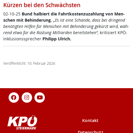
Kürzen bei den Schwächsten
02-10-25
Bund hal­biert die Fahrt­kos­ten­zu­zah­lung von Men­
schen mit Be­hin­de­rung.
„Es ist ei­ne Schan­de, dass bei drin­gend
be­nö­t­ig­ten Hil­fen für Men­schen mit Be­hin­de­rung ge­kürzt wird, wäh­
rend et­wa für die Rüs­tung Mil­li­ar­den be­reit­ste­hen“,
kri­ti­siert KPÖ-
In­k­lu­si­ons­sp­re­cher
Phi­l­ipp Ul­rich.
Veröffentlicht: 10. Februar 2026
Kontakt
Datenschutz