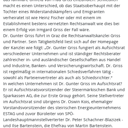
macht es einen Unterschied, ob das Staatsoberhaupt mit der
Tochter eines Widerstandskämpfers und Emigranten
verheiratet ist wie Heinz Fischer oder mit einem im
Establishment bestens vernetzten Rechtsanwalt wie dies bei
einem Erfolg von Irmgard Griss der Fall wäre.
Dr. Gunter Griss führt in Graz die Rechtsanwaltskanzlei Griss
und Partner. Sein Tätigkeitsfeld liest sich auf der Homepage
der Kanzlei wie folgt: „Dr. Gunter Griss fungiert als Aufsichtsrat
verschiedener Unternehmen und ist ständiger Rechtsberater
zahlreicher in- und ausländischer Gesellschaften aus Handel
und Industrie, Banken- und Versicherungswirtschaft. Dr. Griss
ist regelmäßig in internationalen Schiedsverfahren tätig -
sowohl als Parteienvertreter als auch als Schiedsrichter.“
In welchen Unternehmen ist Dr. Gunter Griss im Aufsichtsrat?
Er ist Aufsichtsratsvorsitzender der Steiermärkischen Bank und
Sparkassen AG, die zur Erste Group gehört. Seine Stellvertreter
im Aufsichtsrat sind übrigens Dr. Oswin Kois, ehemaliger
Vorstandsvorsitzender des steirischen Energieunternehmens
ESTAG und zuvor Büroleiter von SPÖ-
Landeshauptmannstellverterter Dr. Peter Schachner-Blazizek -
und Ilse Bartenstein, die Ehefrau von Martin Bartenstein.