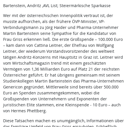
Bartenstein, Andritz ,AVL List; Steiermärkische Sparkasse
Wer mit der österreichischen Innenpolitik vertraut ist, der
musste aufhorchen, als der frühere ÖVP-Minister, VP-
Verbindungsmann zu Jörg Haider und Pharma-Unternehmer
Martin Bartenstein seine Sympathie für die Kandidatur von
Frau Griss erkennen ließ. Die erste Großspende – 100.000 Euro
– kam dann von Cattina Leitner, der Ehefrau von Wolfgang
Leitner, der wiederum Vorstandsvorsitzender des weltweit
tätigen Andritz-Konzerns mit Hauptsitz in Graz ist. Leitner wird
vom Wirtschaftsmagazin trend mit einem geschätzten
Vermögen von 1,36 Milliarden Euro auf Platz 21 der reichsten
Österreicher geführt. Er hat übrigens gemeinsam mit seinem
Studienkollegen Martin Barteinstein das Pharma-Unternehmen
Genericon gegründet. Mittlerweile sind bereits über 500.000
Euro an Spenden zusammengekommen, wobei die
Großspenden von Unternehmern und Exponenten der
juristischen Elite stammen, eine Kleinspende - 10 Euro – auch
von Hermes Phettberg.
Diese Tatsachen machen es unumgänglich, Informationen über
das familiäre Umfeld von Frau Griss einzuholen. Schließlich