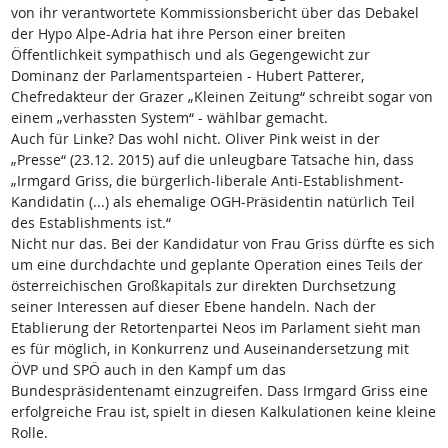
von ihr verantwortete Kommissionsbericht über das Debakel
der Hypo Alpe-Adria hat ihre Person einer breiten
Öffentlichkeit sympathisch und als Gegengewicht zur
Dominanz der Parlamentsparteien - Hubert Patterer,
Chefredakteur der Grazer „Kleinen Zeitung“ schreibt sogar von
einem „verhassten System“ - wählbar gemacht.
Auch für Linke? Das wohl nicht. Oliver Pink weist in der
„Presse“ (23.12. 2015) auf die unleugbare Tatsache hin, dass
„Irmgard Griss, die bürgerlich-liberale Anti-Establishment-
Kandidatin (...) als ehemalige OGH-Präsidentin natürlich Teil
des Establishments ist.“
Nicht nur das. Bei der Kandidatur von Frau Griss dürfte es sich
um eine durchdachte und geplante Operation eines Teils der
österreichischen Großkapitals zur direkten Durchsetzung
seiner Interessen auf dieser Ebene handeln. Nach der
Etablierung der Retortenpartei Neos im Parlament sieht man
es für möglich, in Konkurrenz und Auseinandersetzung mit
ÖVP und SPÖ auch in den Kampf um das
Bundespräsidentenamt einzugreifen. Dass Irmgard Griss eine
erfolgreiche Frau ist, spielt in diesen Kalkulationen keine kleine
Rolle.