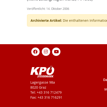
Veröffentlicht: 14. Oktober 2006
Archivierte Artikel:
Die enthaltenen Information
Da
KPÖ-Steiermark
Lagergasse 98a
8020 Graz
I
Tel: +43 316 712479
Fax: +43 316 716291