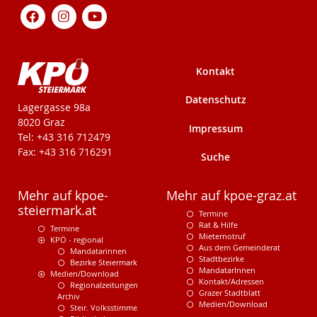
Kontakt
Datenschutz
KPÖ-Steiermark
Lagergasse 98a
8020 Graz
Impressum
Tel: +43 316 712479
Fax: +43 316 716291
Suche
Mehr auf kpoe-
Mehr auf kpoe-graz.at
steiermark.at
Termine
Rat & Hilfe
Termine
Mieternotruf
KPÖ - regional
Aus dem Gemeinderat
Mandatarinnen
Stadtbezirke
Bezirke Steiermark
MandatarInnen
Medien/Download
Kontakt/Adressen
Regionalzeitungen
Grazer Stadtblatt
Archiv
Medien/Download
Steir. Volksstimme