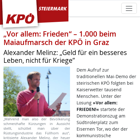
KPÖ Steiermark
„Vor allem: Frieden“ – 1.000 beim
Maiaufmarsch der KPÖ in Graz
Alexander Melinz: „Geld für ein besseres
Leben, nicht für Kriege“
Dem Aufruf zur
traditionellen Mai-Demo der
steirischen KPÖ folgten bei
Kaiserwetter tausend
Menschen. Unter der
Losung
»Vor allem:
FRIEDEN!«
startete der
Demonstrationszug am
„Während man also der Bevölkerung
Südtirolerplatz zum
schmerzhafte Kürzungen in Aussicht
stellt, schüttet man über der
Eisernen Tor, wo der der
Rüstungsindustrie das Füllhorn aus“,
kommunistische
kritisierte Alexander Melinz, der heuer