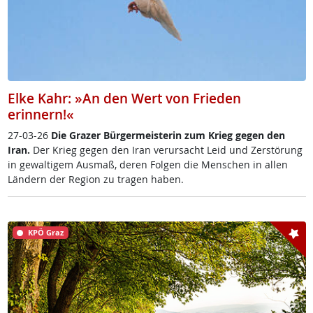
Elke Kahr: »An den Wert von Frieden
erinnern!«
27-03-26
Die Gra­zer Bür­ger­meis­te­rin zum Krieg ge­gen den
Iran.
Der Krieg ge­gen den Iran ver­ur­sacht Leid und Zer­stör­ung
in ge­wal­ti­gem Aus­maß, de­ren Fol­gen die Men­schen in al­len
Län­dern der Re­gi­on zu tra­gen ha­ben.
KPÖ Graz