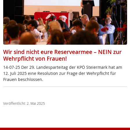
Wir sind nicht eure Reservearmee – NEIN zur
Wehrpflicht von Frauen!
14-07-25 Der 29. Lan­de­s­par­tei­tag der KPÖ Stei­er­mark hat am
12. Ju­li 2025 ei­ne Re­so­lu­ti­on zur Fra­ge der Wehrpf­licht für
Frau­en be­sch­los­sen.
Veröffentlicht: 2. Mai 2025