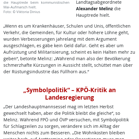
Landtagsabgeordnete
die Hauptrede beim kommunistischen
Mai-Aufmarsch hielt.
Alexander Melinz
die
Foto: © Viktoria Dinius
Hauptrede hielt.
„Wenn es um Krankenhäuser, Schulen und Unis, öffentlichen
Verkehr, die Gemeinden, für Kultur oder höhere Löhne geht,
wurden Verbesserungen jahrelang mit dem Argument
ausgeschlagen, es gäbe kein Geld dafür. Geht es aber um
Aufrüstung und Militarisierung, scheint es kein Halten mehr zu
geben“, betonte Melinz: „Während man also der Bevölkerung
schmerzhafte Kürzungen in Aussicht stellt, schüttet man über
der Rüstungsindustrie das Füllhorn aus.“
„Symbolpolitik“ – KPÖ-Kritik an
Landesregierung
„Der Landeshauptmannsessel mag im letzten Herbst
gewechselt haben, aber die Politik bleibt die gleiche“, so
Melinz. Während FPÖ und ÖVP versuchen, mit Symbolpolitik
für Schlagzeilen zu sorgen, verändere sich im Alltag der
Menschen nichts zum Besseren. „Die Wohnkosten bleiben