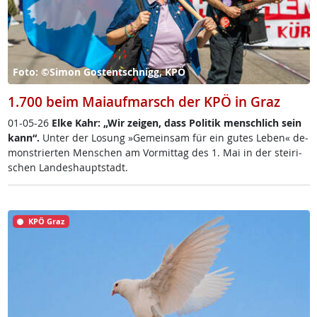
Foto: ©Simon Gostentschnigg, KPÖ
1.700 beim Maiaufmarsch der KPÖ in Graz
01-05-26
El­ke Kahr: „Wir zei­gen, dass Po­li­tik men­sch­lich sein
kan­n“.
Un­ter der Lo­sung »Ge­mein­sam für ein gu­tes Le­ben« de­
mon­s­trier­ten Men­schen am Vor­mit­tag des 1. Mai in der stei­ri­
schen Lan­des­haupt­stadt.
KPÖ Graz