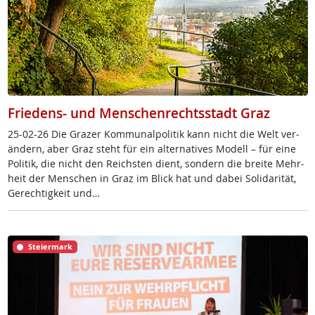
Friedens- und Menschenrechtsstadt Graz
25-02-26 Die Gra­zer Kom­mu­nal­po­li­tik kann nicht die Welt ve­r­
än­dern, aber Graz steht für ein al­ter­na­ti­ves Mo­dell – für ei­ne
Po­li­tik, die nicht den Reichs­ten di­ent, son­dern die brei­te Mehr­
heit der Men­schen in Graz im Blick hat und da­bei So­li­da­ri­tät,
Ge­rech­tig­keit und…
Steiermark