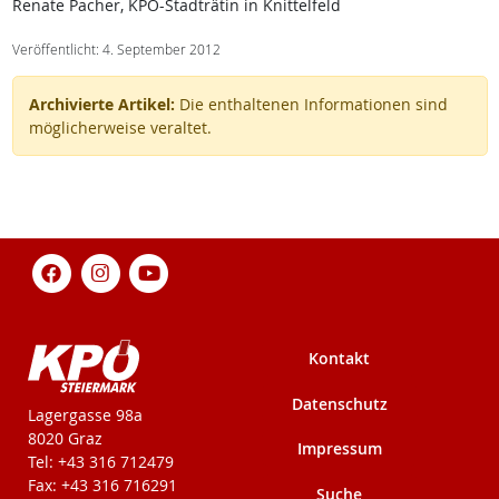
Renate Pacher, KPÖ-Stadträtin in Knittelfeld
Veröffentlicht: 4. September 2012
Archivierte Artikel:
Die enthaltenen Informationen sind
möglicherweise veraltet.
Kontakt
Datenschutz
KPÖ-Steiermark
Lagergasse 98a
8020 Graz
Impressum
Tel: +43 316 712479
Fax: +43 316 716291
Suche