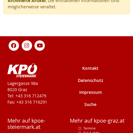
Archivierte Artikel:
Die enthaltenen Informationen sind
möglicherweise veraltet.
Kontakt
Datenschutz
KPÖ-Steiermark
Lagergasse 98a
8020 Graz
Impressum
Tel: +43 316 712479
Fax: +43 316 716291
Suche
Mehr auf kpoe-
Mehr auf kpoe-graz.at
steiermark.at
Termine
Rat & Hilfe