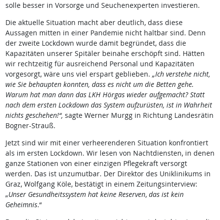
solle besser in Vorsorge und Seuchenexperten investieren.
Die aktuelle Situation macht aber deutlich, dass diese
Aussagen mitten in einer Pandemie nicht haltbar sind. Denn
der zweite Lockdown wurde damit begründet, dass die
Kapazitäten unserer Spitäler beinahe erschöpft sind. Hätten
wir rechtzeitig für ausreichend Personal und Kapazitäten
vorgesorgt, wäre uns viel erspart geblieben.
„Ich verstehe nicht,
wie Sie behaupten konnten, dass es nicht um die Betten gehe.
Warum hat man dann das LKH Hörgas wieder aufgemacht? Statt
nach dem ersten Lockdown das System aufzurüsten, ist in Wahrheit
nichts geschehen!“,
sagte
Werner Murgg in Richtung Landesrätin
Bogner-Strauß.
Jetzt sind wir mit einer verheerenderen Situation konfrontiert
als im ersten Lockdown. Wir lesen von Nachtdiensten, in denen
ganze Stationen von einer einzigen Pflegekraft versorgt
werden. Das ist unzumutbar. Der Direktor des Uniklinikums in
Graz, Wolfgang Köle, bestätigt in einem Zeitungsinterview:
„
Unser Gesundheitssystem hat keine Reserven
,
das ist kein
Geheimnis
.“