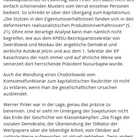
einfach scheinenden Musters vom Verrat einzelner Personen
bedient. So schreibt er über den Übergang zum Kapitalismus:
„Die Stützen in den Eigentumsverhältnissen fanden sich in den
deformierten realsozialistischen Produktionsverhältnissen“ (S.
21). Ohne eine derartige Analyse kann man nämlich nicht
begreifen, wie aus dem KPdSU-Bezirksparteisekretär von
Swerdlowsk und Moskau der angebliche Demokrat und
wirkliche Autokrat Jelzin und aus dem 1. Sekretär der KP
Kasachstans der noch immer und auf ähnliche Weise wie
seinerzeit dort herrschende Präsident Nusurbajew wurde.
Auch die Wandlung eines Chodorkowski vom
Komsomolfunktionär zum kapitalistischen Raubritter ist nicht
zu erklären, wenn man die gesellschaftlichen Ursachen
ausblendet.
Werner Pirker war in der Lage, genau das präzise zu
benennen. Und er sieht im Untergang der Sowjetunion nicht
das Ende der Geschichte von Klassenkämpfen: „Die Frage der
sozialen Demokratie, der Überwindung der Diktatur der
Wertpapiere über die lebendige Arbeit, vom Oktober auf
radikale Weise aufgeworfen, ist aktuell geblieben. Denn anders