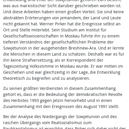
was aus marxistischer Sicht darüber geschrieben worden ist.
Und diese Arbeiten haben einen großen Vorteil. Sie sind keine
abstrakten Erörterungen von jemandem, der Land und Leute
nicht gekannt hat. Werner Pirker hat die Ereignisse selbst an
Ort und Stelle miterlebt. Sein Studium am Institut für
Gesellschaftswissenschaften in Moskau führte ihn zu einem
tieferen Verständnis der gesellschaftlichen Probleme der
Sowjetunion in der ausgehenden Breshnew-Ära. Und er lernte
die Menschen in diesem Land zu schätzen. Deshalb war es für
ihn keine Strafversetzung, als er Korrespondent der
Tageszeitung Volksstimme in Moskau wurde. Er war mitten im
Geschehen und war gleichzeitig in der Lage, die Entwicklung
theoretisch zu begreifen und zu analysieren.
Zu seinen größten Verdiensten in diesem Zusammenhang
gehört es, dass er die Bedeutung der demokratischen Revolte
des Herbstes 1993 gegen Jelzin hervorhebt und in einen
Zusammenhang mit den Ereignissen des August 1991 stellt.
Bei der Analyse des Niedergangs der Sowjetunion und des
raschen Übergangs vom Realsozialismus zum
Raubkapitalismus ist eswichtig, dass Pirker sich dabei nicht des