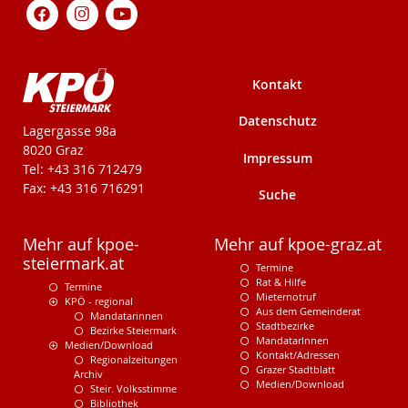
Kontakt
Datenschutz
KPÖ-Steiermark
Lagergasse 98a
8020 Graz
Impressum
Tel: +43 316 712479
Fax: +43 316 716291
Suche
Mehr auf kpoe-
Mehr auf kpoe-graz.at
steiermark.at
Termine
Rat & Hilfe
Termine
Mieternotruf
KPÖ - regional
Aus dem Gemeinderat
Mandatarinnen
Stadtbezirke
Bezirke Steiermark
MandatarInnen
Medien/Download
Kontakt/Adressen
Regionalzeitungen
Grazer Stadtblatt
Archiv
Medien/Download
Steir. Volksstimme
Bibliothek