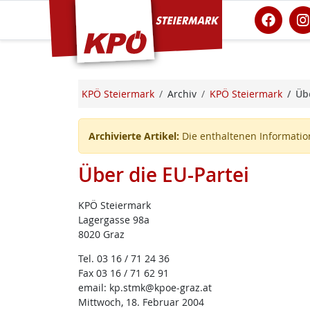
KPÖ Steiermark
KPÖ Steiermark
Archiv
KPÖ Steiermark
Übe
Archivierte Artikel:
Die enthaltenen Information
Über die EU-Partei
KPÖ Steiermark
Lagergasse 98a
8020 Graz
Tel. 03 16 / 71 24 36
Fax 03 16 / 71 62 91
email: kp.stmk@kpoe-graz.at
Mittwoch, 18. Februar 2004