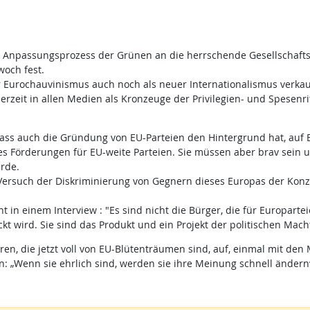
r Anpassungsprozess der Grünen an die herrschende Gesellschaftso
och fest.
r Eurochauvinismus auch noch als neuer Internationalismus verkauft
erzeit in allen Medien als Kronzeuge der Privilegien- und Spesen
 dass auch die Gründung von EU-Parteien den Hintergrund hat, auf
t es Förderungen für EU-weite Parteien. Sie müssen aber brav sein 
rde.
Versuch der Diskriminierung von Gegnern dieses Europas der Konz
t in einem Interview : "Es sind nicht die Bürger, die für Europarte
ckt wird. Sie sind das Produkt und ein Projekt der politischen Macht
ren, die jetzt voll von EU-Blütenträumen sind, auf, einmal mit de
: „Wenn sie ehrlich sind, werden sie ihre Meinung schnell ändern