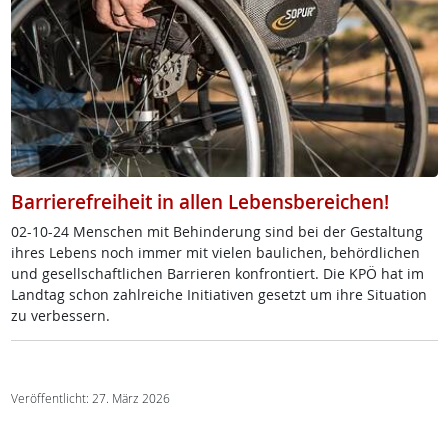
Barrierefreiheit in allen Lebensbereichen!
02-10-24 Men­schen mit Be­hin­de­rung sind bei der Ge­stal­tung
ih­res Le­bens noch im­mer mit vie­len bau­li­chen, be­hörd­li­chen
und ge­sell­schaft­li­chen Bar­rie­ren kon­fron­tiert. Die KPÖ hat im
Land­tag schon zahl­rei­che In­i­tia­ti­ven ge­setzt um ih­re Si­tua­ti­on
zu ver­bes­sern.
Veröffentlicht: 27. März 2026