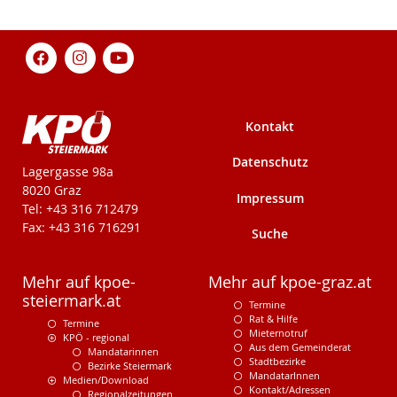
Kontakt
Datenschutz
KPÖ-Steiermark
Lagergasse 98a
8020 Graz
Impressum
Tel: +43 316 712479
Fax: +43 316 716291
Suche
Mehr auf kpoe-
Mehr auf kpoe-graz.at
steiermark.at
Termine
Rat & Hilfe
Termine
Mieternotruf
KPÖ - regional
Aus dem Gemeinderat
Mandatarinnen
Stadtbezirke
Bezirke Steiermark
MandatarInnen
Medien/Download
Kontakt/Adressen
Regionalzeitungen