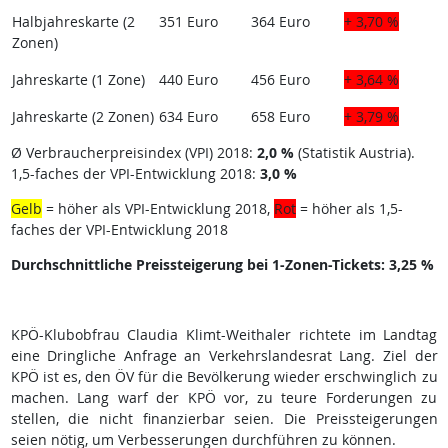
Halbjahreskarte (2
351 Euro
364 Euro
+ 3,70 %
Zonen)
Jahreskarte (1 Zone)
440 Euro
456 Euro
+ 3,64 %
Jahreskarte (2 Zonen)
634 Euro
658 Euro
+ 3,79 %
Ø Verbraucherpreisindex (VPI) 2018:
2,0 %
(Statistik Austria).
1,5-faches der VPI-Entwicklung 2018:
3,0 %
Gelb
= höher als VPI-Entwicklung 2018,
Rot
= höher als 1,5-
faches der VPI-Entwicklung 2018
Durchschnittliche Preissteigerung bei 1-Zonen-Tickets: 3,25 %
KPÖ-Klubobfrau Claudia Klimt-Weithaler richtete im Landtag
eine Dringliche Anfrage an Verkehrslandesrat Lang. Ziel der
KPÖ ist es, den ÖV für die Bevölkerung wieder erschwinglich zu
machen. Lang warf der KPÖ vor, zu teure Forderungen zu
stellen, die nicht finanzierbar seien. Die Preissteigerungen
seien nötig, um Verbesserungen durchführen zu können.