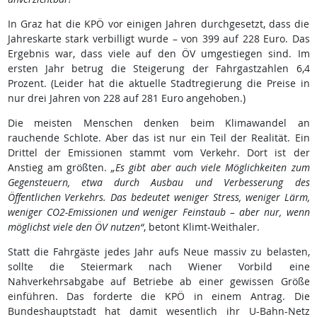
In Graz hat die KPÖ vor einigen Jahren durchgesetzt, dass die
Jahreskarte stark verbilligt wurde – von 399 auf 228 Euro. Das
Ergebnis war, dass viele auf den ÖV umgestiegen sind. Im
ersten Jahr betrug die Steigerung der Fahrgastzahlen 6,4
Prozent. (Leider hat die aktuelle Stadtregierung die Preise in
nur drei Jahren von 228 auf 281 Euro angehoben.)
Die meisten Menschen denken beim Klimawandel an
rauchende Schlote. Aber das ist nur ein Teil der Realität. Ein
Drittel der Emissionen stammt vom Verkehr. Dort ist der
Anstieg am größten.
„Es gibt aber auch viele Möglichkeiten zum
Gegensteuern, etwa durch Ausbau und Verbesserung des
Öffentlichen Verkehrs. Das bedeutet weniger Stress, weniger Lärm,
weniger CO2-Emissionen und weniger Feinstaub – aber nur, wenn
möglichst viele den ÖV nutzen“
, betont Klimt-Weithaler.
Statt die Fahrgäste jedes Jahr aufs Neue massiv zu belasten,
sollte die Steiermark nach Wiener Vorbild eine
Nahverkehrsabgabe auf Betriebe ab einer gewissen Größe
einführen. Das forderte die KPÖ in einem Antrag. Die
Bundeshauptstadt hat damit wesentlich ihr U-Bahn-Netz