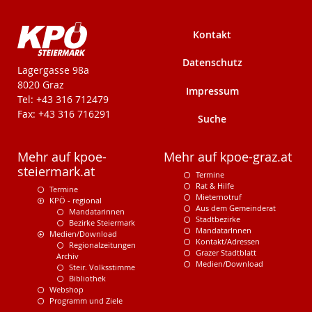
Kontakt
Datenschutz
KPÖ-Steiermark
Lagergasse 98a
8020 Graz
Impressum
Tel: +43 316 712479
Fax: +43 316 716291
Suche
Mehr auf kpoe-
Mehr auf kpoe-graz.at
steiermark.at
Termine
Rat & Hilfe
Termine
Mieternotruf
KPÖ - regional
Aus dem Gemeinderat
Mandatarinnen
Stadtbezirke
Bezirke Steiermark
MandatarInnen
Medien/Download
Kontakt/Adressen
Regionalzeitungen
Grazer Stadtblatt
Archiv
Medien/Download
Steir. Volksstimme
Bibliothek
Webshop
Programm und Ziele