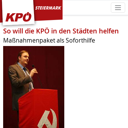
KPÖ Steiermark
So will die KPÖ in den Städten helfen
Maßnahmenpaket als Soforthilfe