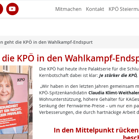
Mitmachen
Kontakt
KPÖ Steierm
en geht die KPÖ in den Wahlkampf-Endspurt
t die KPÖ in den Wahlkampf-Ends
Die KPÖ hat heute ihre Palaktserie für die Sch
Kernbotschaft dabei ist klar:
Je stärker die KPÖ,
„Wir haben in den letzten Jahren gemeinsam mit
KPÖ-Spitzenkandidatin
Claudia Klimt-Weithale
Wohnunterstützung, höhere Gehälter für KAGes-
Senkung der Fernwärme-Preise – um nur ein paa
Verbesserungen, die durch hartnäckige Arbeit 
In den Mittelpunkt rücken
besc