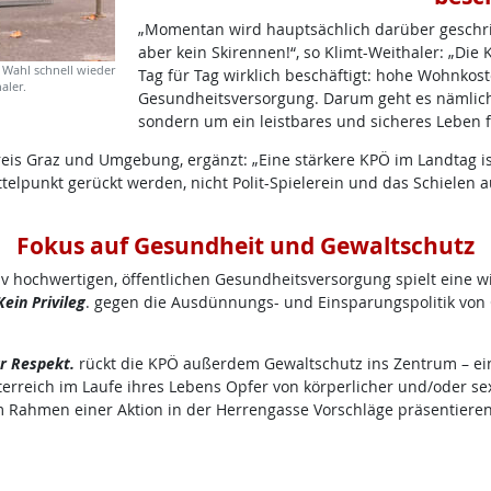
„Momentan wird hauptsächlich darüber geschrie
aber kein Skirennen!“, so Klimt-Weithaler: „Die
Wahl schnell wieder
Tag für Tag wirklich beschäftigt: hohe Wohnkos
aler.
Gesundheitsversorgung. Darum geht es nämlich
sondern um ein leistbares und sicheres Leben fü
reis Graz und Umgebung, ergänzt: „Eine stärkere KPÖ im Landtag ist
elpunkt gerückt werden, nicht Polit-Spielerein und das Schielen 
Fokus auf Gesundheit und Gewaltschutz
v hochwertigen, öffentlichen Gesundheitsversorgung spielt eine wic
ein Privileg
. gegen die Ausdünnungs- und Einsparungspolitik von 
r Respekt.
rückt die KPÖ außerdem Gewaltschutz ins Zentrum – ein
sterreich im Laufe ihres Lebens Opfer von körperlicher und/oder sex
m Rahmen einer Aktion in der Herrengasse Vorschläge präsentieren