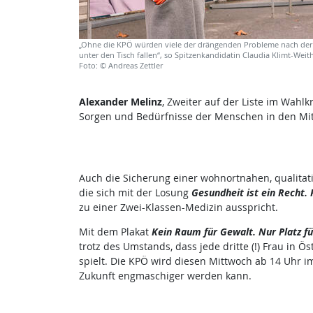
„Ohne die KPÖ würden viele der drängenden Probleme nach der 
unter den Tisch fallen“, so Spitzenkandidatin Claudia Klimt-Weith
Foto: © Andreas Zettler
Alexander Melinz
, Zweiter auf der Liste im Wahlk
Sorgen und Bedürfnisse der Menschen in den Mitt
Auch die Sicherung einer wohnortnahen, qualitati
die sich mit der Losung
Gesundheit ist ein Recht. K
zu einer Zwei-Klassen-Medizin ausspricht.
Mit dem Plakat
Kein Raum für Gewalt. Nur Platz fü
trotz des Umstands, dass jede dritte (!) Frau in Ö
spielt. Die KPÖ wird diesen Mittwoch ab 14 Uhr i
Zukunft engmaschiger werden kann.