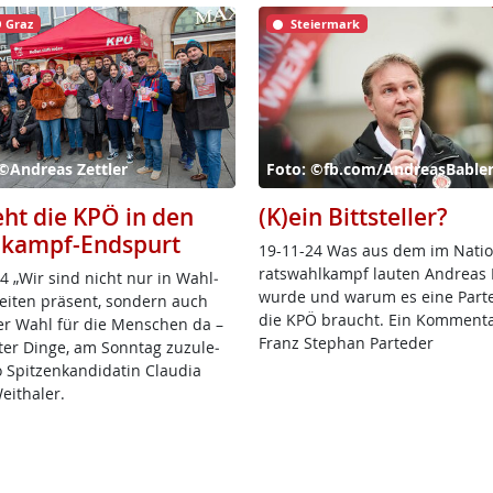
 Graz
Steiermark
©Andreas Zettler
Foto: ©fb.com/AndreasBable
eht die KPÖ in den
(K)ein Bittsteller?
kampf-Endspurt
19-11-24 Was aus dem im Na­tio­
rats­wahl­kampf lau­ten And­reas 
4 „Wir sind nicht nur in Wahl­
wur­de und warum es ei­ne Par­t
ei­ten prä­sent, son­dern auch
die KPÖ braucht. Ein Kom­men­t
r Wahl für die Men­schen da –
Franz Ste­phan Par­te­der
er Din­ge, am Sonn­tag zu­zu­le­
 Spit­zen­kan­di­da­tin Clau­dia
eitha­ler.