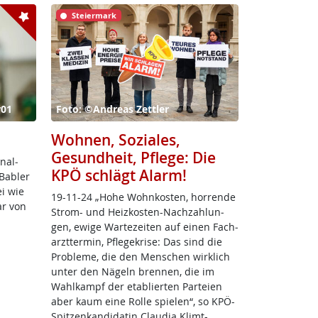
Steiermark
r01
Foto: ©Andreas Zettler
Wohnen, Soziales,
Gesundheit, Pflege: Die
nal­
KPÖ schlägt Alarm!
Bab­ler
ei wie
19-11-24 „Ho­he Wohn­kos­ten, hor­ren­de
ar von
Strom- und Heiz­kos­ten-Nach­zah­lun­
gen, ewi­ge War­te­zei­ten auf ei­nen Fach­
arzt­ter­min, Pf­le­ge­kri­se: Das sind die
Pro­b­le­me, die den Men­schen wir­k­lich
un­ter den Nä­geln bren­nen, die im
Wahl­kampf der eta­b­lier­ten Par­tei­en
aber kaum ei­ne Rol­le spie­len“, so KPÖ-
Spit­zen­kan­di­da­tin Clau­dia Klimt-