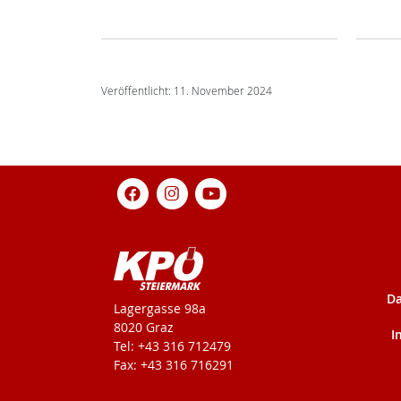
Veröffentlicht: 11. November 2024
Da
KPÖ-Steiermark
Lagergasse 98a
8020 Graz
I
Tel: +43 316 712479
Fax: +43 316 716291