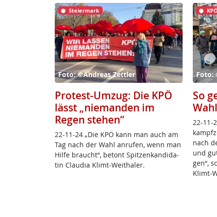
Steiermark
KPÖ
Foto: ©Andreas Zettler
Foto: 
Protest-Umzug: Die KPÖ
So g
lässt „niemanden im
Wahl
Regen stehen“
22-11-2
kampf­z
22-11-24 „Die KPÖ kann man auch am
nach de
Tag nach der Wahl an­ru­fen, wenn man
und gu­t
Hil­fe brauch­t“, be­tont Spit­zen­kan­di­da­
gen“, so
tin Clau­dia Klimt-Weitha­ler.
Klimt-W