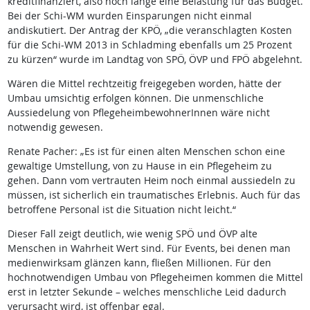
kreditfinanziert, also noch lange eine Belastung für das Budget.
Bei der Schi-WM wurden Einsparungen nicht einmal
andiskutiert. Der Antrag der KPÖ, „die veranschlagten Kosten
für die Schi-WM 2013 in Schladming ebenfalls um 25 Prozent
zu kürzen“ wurde im Landtag von SPÖ, ÖVP und FPÖ abgelehnt.
Wären die Mittel rechtzeitig freigegeben worden, hätte der
Umbau umsichtig erfolgen können. Die unmenschliche
Aussiedelung von PflegeheimbewohnerInnen wäre nicht
notwendig gewesen.
Renate Pacher: „Es ist für einen alten Menschen schon eine
gewaltige Umstellung, von zu Hause in ein Pflegeheim zu
gehen. Dann vom vertrauten Heim noch einmal aussiedeln zu
müssen, ist sicherlich ein traumatisches Erlebnis. Auch für das
betroffene Personal ist die Situation nicht leicht.“
Dieser Fall zeigt deutlich, wie wenig SPÖ und ÖVP alte
Menschen in Wahrheit Wert sind. Für Events, bei denen man
medienwirksam glänzen kann, fließen Millionen. Für den
hochnotwendigen Umbau von Pflegeheimen kommen die Mittel
erst in letzter Sekunde – welches menschliche Leid dadurch
verursacht wird, ist offenbar egal.