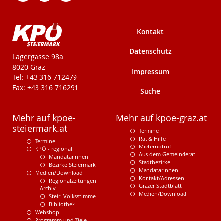
Kontakt
Datenschutz
KPÖ-Steiermark
Lagergasse 98a
8020 Graz
Impressum
Tel: +43 316 712479
Fax: +43 316 716291
Suche
Mehr auf kpoe-
Mehr auf kpoe-graz.at
steiermark.at
Termine
Rat & Hilfe
Termine
Mieternotruf
KPÖ - regional
Aus dem Gemeinderat
Mandatarinnen
Stadtbezirke
Bezirke Steiermark
MandatarInnen
Medien/Download
Kontakt/Adressen
Regionalzeitungen
Grazer Stadtblatt
Archiv
Medien/Download
Steir. Volksstimme
Bibliothek
Webshop
Programm und Ziele