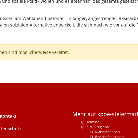
e und soziale Politik wollen und es ablehnen, das gesamte gesells
ijnissen am Wahlabend betonte - in langer, angestrengter Basisarbe
 solzialen Alternative entwickelt, die sich nach wie vor auf die Tät
en sind möglicherweise veraltet.
Mehr auf kpoe-steiermark
Kontakt
Termine
KPÖ - regional
tenschutz
Mandatarinnen
Bezirke Steiermark