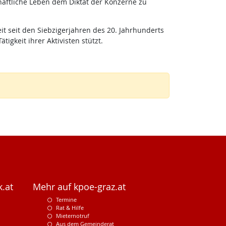
chaftliche Leben dem Diktat der Konzerne zu
it seit den Siebzigerjahren des 20. Jahrhunderts
igkeit ihrer Aktivisten stützt.
.at
Mehr auf kpoe-graz.at
Termine
Rat & Hilfe
Mieternotruf
Aus dem Gemeinderat