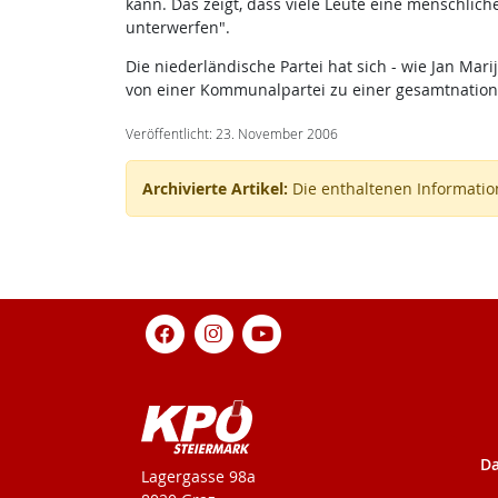
kann. Das zeigt, dass viele Leute eine menschlich
unterwerfen".
Die niederländische Partei hat sich - wie Jan Mar
von einer Kommunalpartei zu einer gesamtnationalen
Veröffentlicht: 23. November 2006
Archivierte Artikel:
Die enthaltenen Information
Da
KPÖ-Steiermark
Lagergasse 98a