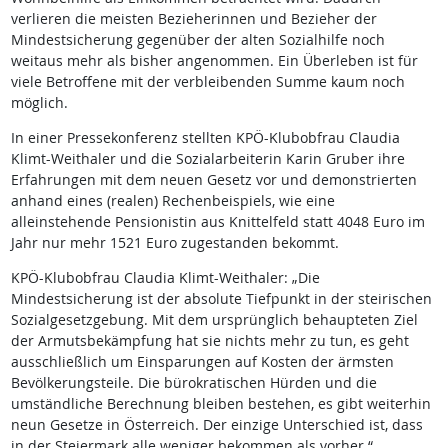
verlieren die meisten Bezieherinnen und Bezieher der
Mindestsicherung gegenüber der alten Sozialhilfe noch
weitaus mehr als bisher angenommen. Ein Überleben ist für
viele Betroffene mit der verbleibenden Summe kaum noch
möglich.
In einer Pressekonferenz stellten KPÖ-Klubobfrau Claudia
Klimt-Weithaler und die Sozialarbeiterin Karin Gruber ihre
Erfahrungen mit dem neuen Gesetz vor und demonstrierten
anhand eines (realen) Rechenbeispiels, wie eine
alleinstehende Pensionistin aus Knittelfeld statt 4048 Euro im
Jahr nur mehr 1521 Euro zugestanden bekommt.
KPÖ-Klubobfrau Claudia Klimt-Weithaler: „Die
Mindestsicherung ist der absolute Tiefpunkt in der steirischen
Sozialgesetzgebung. Mit dem ursprünglich behaupteten Ziel
der Armutsbekämpfung hat sie nichts mehr zu tun, es geht
ausschließlich um Einsparungen auf Kosten der ärmsten
Bevölkerungsteile. Die bürokratischen Hürden und die
umständliche Berechnung bleiben bestehen, es gibt weiterhin
neun Gesetze in Österreich. Der einzige Unterschied ist, dass
in der Steiermark alle weniger bekommen als vorher.“