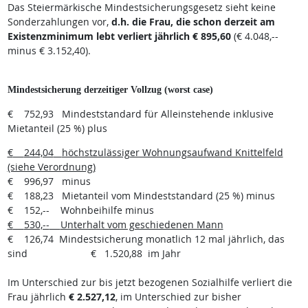
Das Steiermärkische Mindestsicherungsgesetz sieht keine
Sonderzahlungen vor,
d.h. die Frau, die schon derzeit am
Existenzminimum lebt verliert jährlich € 895,60
(€ 4.048,--
minus € 3.152,40).
Mindestsicherung derzeitiger Vollzug (worst case)
€ 752,93
Mindeststandard für Alleinstehende inklusive
Mietanteil (25 %) plus
€
244,04
höchstzulässiger Wohnungsaufwand Knittelfeld
(siehe Verordnung)
€
996,97
minus
€
188,23
Mietanteil vom Mindeststandard (25 %) minus
€
152,--
Wohnbeihilfe minus
€
530,--
Unterhalt vom geschiedenen Mann
€
126,74
Mindestsicherung monatlich 12 mal jährlich, das
sind
€
1.520,88
im Jahr
Im Unterschied zur bis jetzt bezogenen Sozialhilfe verliert die
Frau jährlich
€ 2.527,12
, im Unterschied zur bisher