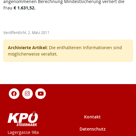
angenommenen Berechnung Mindestsicherung verliert die
Frau
€ 1.631,52.
Veröffentlicht: 2. März 2011
Archivierte Artikel:
Die enthaltenen Informationen sind
möglicherweise veraltet.
Kontakt
Datenschutz
KPÖ-Steiermark
Lagergasse 98a