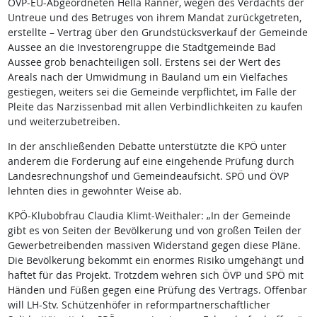
ÖVP-EU-Abgeordneten Hella Ranner, wegen des Verdachts der
Untreue und des Betruges von ihrem Mandat zurückgetreten,
erstellte – Vertrag über den Grundstücksverkauf der Gemeinde
Aussee an die Investorengruppe die Stadtgemeinde Bad
Aussee grob benachteiligen soll. Erstens sei der Wert des
Areals nach der Umwidmung in Bauland um ein Vielfaches
gestiegen, weiters sei die Gemeinde verpflichtet, im Falle der
Pleite das Narzissenbad mit allen Verbindlichkeiten zu kaufen
und weiterzubetreiben.
In der anschließenden Debatte unterstützte die KPÖ unter
anderem die Forderung auf eine eingehende Prüfung durch
Landesrechnungshof und Gemeindeaufsicht. SPÖ und ÖVP
lehnten dies in gewohnter Weise ab.
KPÖ-Klubobfrau Claudia Klimt-Weithaler: „In der Gemeinde
gibt es von Seiten der Bevölkerung und von großen Teilen der
Gewerbetreibenden massiven Widerstand gegen diese Pläne.
Die Bevölkerung bekommt ein enormes Risiko umgehängt und
haftet für das Projekt. Trotzdem wehren sich ÖVP und SPÖ mit
Händen und Füßen gegen eine Prüfung des Vertrags. Offenbar
will LH-Stv. Schützenhöfer in reformpartnerschaftlicher