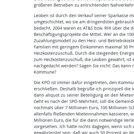
größeren Betrieben zu entrichtenden Nahverkeh
Leoben ist durch den Verkauf seiner Sparkasse mit
umgeschichtet, wo sie am dringendsten gebrauch
bedacht. 2004 waren es AT&S bzw. RHI über die d
Beschäftigungsprojekte die Mittel. Wer an die 100 
Zuzahlungsmodell zu den Heiz- und Betriebskoste
Familien mit geringem Einkommen maximal 30 Pro
Heizkostenzuschuß. Durch die steigenden Energie
zum Heizkostenzuschuß, die Leoben gewährt, ist 
nachgedacht werden? Sagen Sie nicht: Das kann n
Kommune?
Die KPÖ ist immer dafür eingetreten, den Kommu
erschließen. Deshalb begrüße ich prinzipiell die 
dann aliquot zu seiner Beteiligung an den Miete
Geht es nach der SPÖ-Mehrheit, soll die Gemeinde
nochmals über 7 Millionen Euro, 100 Millionen Sch
allenfalls fließenden Mieteinnahmen kassieren, w
Millionen Euro, die für die dann notwendige Verl
vorgesehen. Ich hätte nichts dagegen, wenn sich 
gewährleistet sein, daß wir auch 50 Prozent an de