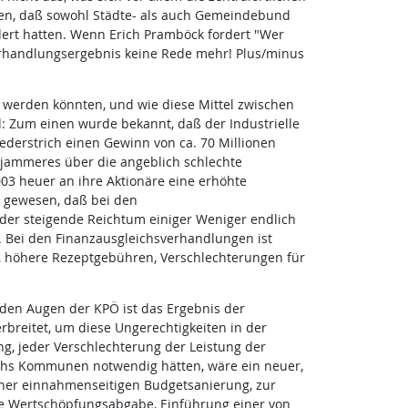
sen, daß sowohl Städte- als auch Gemeindebund
rdert hatten. Wenn Erich Pramböck fordert "Wer
erhandlungsergebnis keine Rede mehr! Plus/minus
werden könnten, und wie diese Mittel zwischen
: Zum einen wurde bekannt, daß der Industrielle
Federstrich einen Gewinn von ca. 70 Millionen
Gejammeres über die angeblich schlechte
003 heuer an ihre Aktionäre eine erhöhte
n gewesen, daß bei den
er steigende Reichtum einiger Weniger endlich
 Bei den Finanzausgleichsverhandlungen ist
, höhere Rezeptgebühren, Verschlechterungen für
den Augen der KPÖ ist das Ergebnis der
reitet, um diese Ungerechtigkeiten in der
ng, jeder Verschlechterung der Leistung der
chs Kommunen notwendig hätten, wäre ein neuer,
iner einnahmenseitigen Budgetsanierung, zur
le Wertschöpfungsabgabe, Einführung einer von