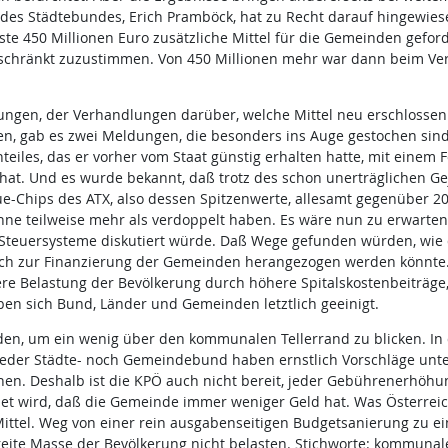
 des Städtebundes, Erich Pramböck, hat zu Recht darauf hingewie
uste 450 Millionen Euro zusätzliche Mittel für die Gemeinden gefo
geschränkt zuzustimmen. Von 450 Millionen mehr war dann beim V
ngen, der Verhandlungen darüber, welche Mittel neu erschlossen 
, gab es zwei Meldungen, die besonders ins Auge gestochen sind
eiles, das er vorher vom Staat günstig erhalten hatte, mit einem 
en hat. Und es wurde bekannt, daß trotz des schon unerträglichen 
ue-Chips des ATX, also dessen Spitzenwerte, allesamt gegenüber 2
ne teilweise mehr als verdoppelt haben. Es wäre nun zu erwarte
teuersysteme diskutiert würde. Daß Wege gefunden würden, wie d
uch zur Finanzierung der Gemeinden herangezogen werden könnte.
re Belastung der Bevölkerung durch höhere Spitalskostenbeiträge
ben sich Bund, Länder und Gemeinden letztlich geeinigt.
en, um ein wenig über den kommunalen Tellerrand zu blicken. In 
der Städte- noch Gemeindebund haben ernstlich Vorschläge unterb
hen. Deshalb ist die KPÖ auch nicht bereit, jeder Gebührenerhöhu
t wird, daß die Gemeinde immer weniger Geld hat. Was Österrei
Mittel. Weg von einer rein ausgabenseitigen Budgetsanierung zu e
reite Masse der Bevölkerung nicht belasten. Stichworte: kommuna