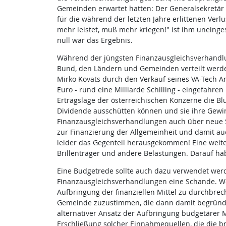
Gemeinden erwartet hatten: Der Generalsekretär
für die während der letzten Jahre erlittenen Verl
mehr leistet, muß mehr kriegen!" ist ihm unein
null war das Ergebnis.
Während der jüngsten Finanzausgleichsverhandlu
Bund, den Ländern und Gemeinden verteilt werden
Mirko Kovats durch den Verkauf seines VA-Tech Ant
Euro - rund eine Milliarde Schilling - eingefahr
Ertragslage der österreichischen Konzerne die Bl
Dividende ausschütten können und sie ihre Gewin
Finanzausgleichsverhandlungen auch über neue S
zur Finanzierung der Allgemeinheit und damit a
leider das Gegenteil herausgekommen! Eine weite
Brillenträger und andere Belastungen. Darauf ha
Eine Budgetrede sollte auch dazu verwendet werd
Finanzausgleichsverhandlungen eine Schande. We
Aufbringung der finanziellen Mittel zu durchbrec
Gemeinde zuzustimmen, die dann damit begründe
alternativer Ansatz der Aufbringung budgetärer 
Erschließung solcher Einnahmequellen, die die b