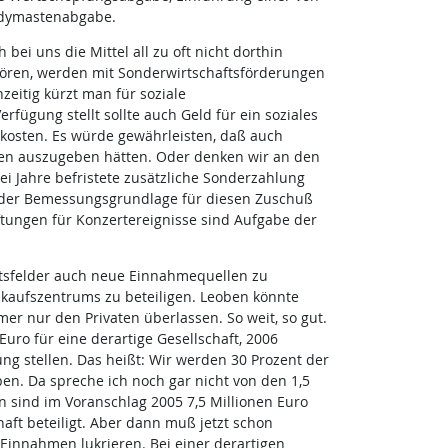
ndymastenabgabe.
ei uns die Mittel all zu oft nicht dorthin
hören, werden mit Sonderwirtschaftsförderungen
eitig kürzt man für soziale
rfügung stellt sollte auch Geld für ein soziales
 kosten. Es würde gewährleisten, daß auch
ten auszugeben hätten. Oder denken wir an den
 Jahre befristete zusätzliche Sonderzahlung
g der Bemessungsgrundlage für diesen Zuschuß
tungen für Konzertereignisse sind Aufgabe der
tsfelder auch neue Einnahmequellen zu
inkaufszentrums zu beteiligen. Leoben könnte
r nur den Privaten überlassen. So weit, so gut.
uro für eine derartige Gesellschaft, 2006
ung stellen. Das heißt: Wir werden 30 Prozent der
en. Da spreche ich noch gar nicht von den 1,5
n sind im Voranschlag 2005 7,5 Millionen Euro
aft beteiligt. Aber dann muß jetzt schon
 Einnahmen lukrieren. Bei einer derartigen