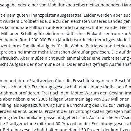
rsabgabe oder einer von Mobilfunkbetreibern einzuhebenden Ha
 einem guten Finanzpolster ausgestattet. Leider werden aber auch b
t würden! Großbetriebe, die zu den Reichsten unseres Landes ge
as kommunale Füllhorm außertourlich ausgeschüttet wurde. Gleichz
Millionen Schilling für ein innerstädtisches Einkaufszentrum zur Ve
n haben. Rund 200.000 Euro jährlich würde ein derartiges Modell
zent ihres Familienbudgets für die Wohn-, Betriebs- und Heizkos
preise sind immer mehr Menschen darauf angewiesen. Die auf drei
erfreulich. Aber müßte nicht auch einmal über eine Verbreiterun
icht Aufgabe der Kommune sein. Oder anders gefragt: Ausfallshaf
nen und ihren Stadtwerken über die Ersschließung neuer Geschäf
Idee, sich an der Errichtungsgesellschaft eines innerstädtischen E
innahmen profitieren. Frei nach dem Motto: Warum den Gewinn imme
 aber neben einer 2005 fälligen Stammeinlage von 3,27 Millionen E
illing, als Kapitalzuführung für die Errichtung des EKZ zur Verfüg
erden aber 50 oder 60 Prozent der Errichtungskosten getragen hab
egung der Dominikanergasse budgetiert sind. Auch für die Au-Visio
die Stadtgemeinde mit rund 50 Prozent an der Errichtungsgesellsch
r Betreibergesellschaft halten und damit 50 Prozent der künftigen